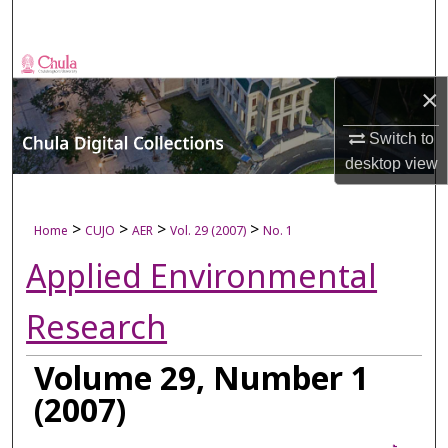
Search
Browse Collections
×
My Account
Switch to
desktop
view
About
Digital Commons Network™
>
>
>
>
Home
CUJO
AER
Vol. 29 (2007)
No. 1
Applied Environmental
Research
Volume 29, Number 1
(2007)