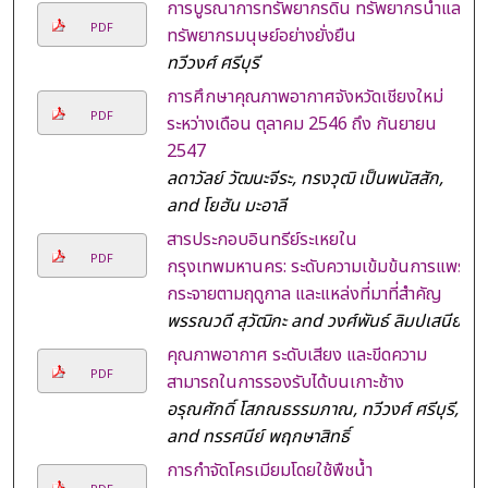
การบูรณาการทรัพยากรดิน ทรัพยากรน้ำและ
PDF
ทรัพยากรมนุษย์อย่างยั่งยืน
ทวีวงศ์ ศรีบุรี
การศึกษาคุณภาพอากาศจังหวัดเชียงใหม่
PDF
ระหว่างเดือน ตุลาคม 2546 ถึง กันยายน
2547
ลดาวัลย์ วัฒนะจีระ, ทรงวุฒิ เป็นพนัสสัก,
and โยฮัน มะอาลี
สารประกอบอินทรีย์ระเหยใน
PDF
กรุงเทพมหานคร: ระดับความเข้มข้นการแพร่
กระจายตามฤดูกาล และแหล่งที่มาที่สำคัญ
พรรณวดี สุวัฒิกะ and วงศ์พันธ์ ลิมปเสนีย์
คุณภาพอากาศ ระดับเสียง และขีดความ
PDF
สามารถในการรองรับได้บนเกาะช้าง
อรุณศักดิ์ โสภณธรรมภาณ, ทวีวงศ์ ศรีบุรี,
and ทรรศนีย์ พฤกษาสิทธิ์
การกำจัดโครเมียมโดยใช้พืชน้ำ