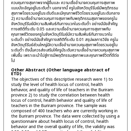
ควบคุมทางสุขภาพจากผู้อื่นและ ความเชื่ออำนาจควบคุมทางสุขภาพ
แบบบังเอิญอยู่ในระดับต่ำ นอกจากนี้ ครูในจังหวัดบุรีรัมย์มีพฤติกรรม
สุขภาพโดยรวมอยู่ในระดับดีและมีคุณภาพชีวิตโดยรวมอยู่ในระดับกลาง
2) ความเชื่ออำนาจควบคุมทางสุขภาพกับพฤติกรรมสุขภาพของครูใน
จังหวัดบุรีรัมย์มีความสัมพันธ์กันทางบวกในระดับต่ำ อย่างมีนัยสำคัญ
ทางสถิติที่ระดับ 0.05 และความเชื่ออำนาจควบคุมทางสุขภาพกับ
คุณภาพชีวิตของครูในจังหวัดบุรีรัมย์มีความสัมพันธ์กันทางบวกใน
ระดับต่ำ อย่างมีนัยสำคัญทางสถิติที่ระดับ 0.01 สรุปผลการวิจัย ครูใน
จังหวัดบุรีรัมย์ส่วนใหญ่มีความเชื่ออำนาจควบคุมสุขภาพโดยรวมอยู่ใน
ระดับต่ำ ดังนั้นควรส่งเสริมให้ครูมีระดับความเชื่ออำนาจควบคุมสุขภาพ
เพิ่มขึ้น เพราะจะนำไปสู่การมีพฤติกรรมสุขภาพและคุณภาพชีวิตที่ดีต่อ
ไป
Other Abstract (Other language abstract of
ETD)
The objectives of this descriptive research were 1) to
study the level of health locus of control, health
behavior, and quality of life of teachers in the Buriram
province 2) to study the correlation between health
locus of control, health behavior and quality of life of
teachers in the Buriram province. The sample was
composed of 400 teachers who are currently working in
the Buriram province. The data were collected by using a
questionnaire about health locus of control, health
behavior and the overall quality of life, the validity was