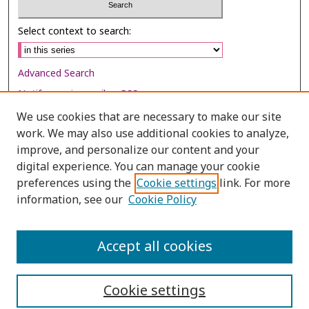
Select context to search:
Advanced Search
Notify me via email or
RSS
We use cookies that are necessary to make our site
Browse
work. We may also use additional cookies to analyze,
Collections
improve, and personalize our content and your
digital experience. You can manage your cookie
Disciplines
preferences using the
Cookie settings
link. For more
Authors
information, see our
Cookie Policy
Author Corner
Author FAQ
Accept all cookies
Cookie settings