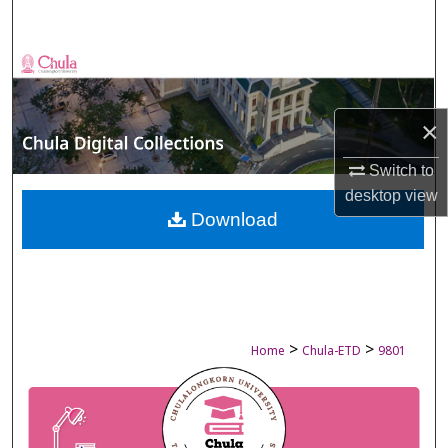
Search
Browse Collections
My Account
×
About
Switch to
desktop
view
Digital Commons Network™
Download
>
>
Home
Chula-ETD
9801