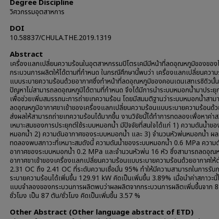
Degree Discipline
วิศวกรรมอุตสาหการ
DOI
10.58837/CHULA.THE.2019.1319
Abstract
เครื่องแลกเปลี่ยนความร้อนในอุตสาหกรรมปิโตรเคมีมีหน้าที่ลดอุณหภูมิของของ
กระบวนการผลิตให้ได้ตามที่กำหนด ในกรณีศึกษานี้พบว่า เครื่องแลกเปลี่ยนความ
แบบระบายความร้อนด้วยอากาศซึ่งทำหน้าที่ลดอุณหภูมิของคอนเดนเสทเรซิดิวนั้
ปัญหาไม่สามารถลดอุณหภูมิได้ตามที่กำหนด จึงได้มีการนำระบบหมอกน้ำมาประยุกต
เพื่อช่วยเพิ่มสมรรถนะการถ่ายเทความร้อน โดยมีสมมติฐานว่าระบบหมอกน้ำสาม
ลดอุณหภูมิอากาศขาเข้าของเครื่องแลกเปลี่ยนความร้อนแบบระบายความร้อนด้
ส่งผลให้สามารถถ่ายเทความร้อนได้มากขึ้น งานวิจัยนี้ได้ทำการทดลองเพื่อหาค่าสภ
เหมาะสมของการประยุกต์ใช้ระบบหมอกน้ำ มีปัจจัยที่สนใจได้แก่ 1) ความดันน้ำข
หมอกน้ำ 2) ความดันอากาศของระบบหมอกน้ำ และ 3) จำนวนหัวพ่นหมอกน้ำ ผ
ทดลองพบสภาวะที่เหมาะสมดังนี้ ความดันน้ำของระบบหมอกน้ำ 0.6 MPa ความด
อากาศของระบบหมอกน้ำ 0.2 MPa และจำนวนหัวพ่น 16 หัว ซึ่งสามารถลดอุณหภ
อากาศขาเข้าของเครื่องแลกเปลี่ยนความร้อนแบบระบายความร้อนด้วยอากาศให้ต
2.31 OC ถึง 2.41 OC ที่ระดับความเชื่อมั่น 95% ทำให้มีความสามารถในการรับ
ระบายความร้อนได้เพิ่มขึ้น 129.91 kW คิดเป็นเพิ่มขึ้น 3.89% เมื่อนำค่าสภาวะนี้
แบบจำลองของกระบวนการผลิตพบว่าผลผลิตจากกระบวนการผลิตเพิ่มขึ้นจาก 8
ชั่วโมง เป็น 87 ตัน/ชั่วโมง คิดเป็นเพิ่มขึ้น 3.57 %
Other Abstract (Other language abstract of ETD)