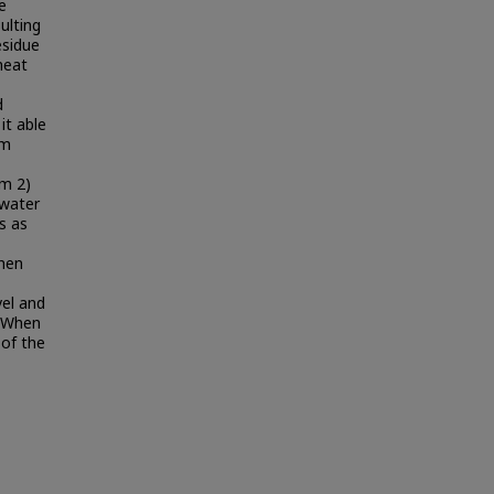
e
ulting
esidue
heat
d
it able
um
em 2)
 water
s as
Then
vel and
. When
 of the