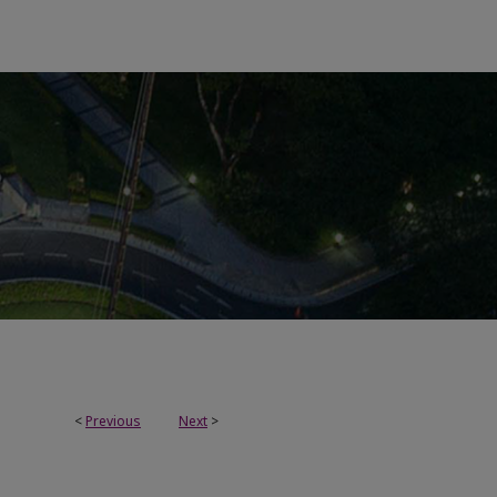
<
Previous
Next
>