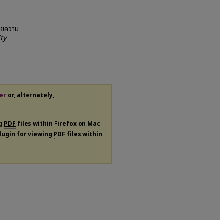
บายความ
ty
er
or, alternately,
ng
PDF
files within Firefox on Mac
plugin for viewing
PDF
files within