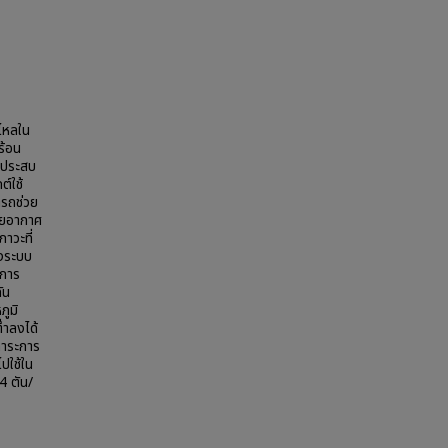
ไหลใน
ร้อน
นประสบ
์ใช้
ารถช่วย
วยอากาศ
าวะที่
องระบบ
ลการ
ัน
ูมิ
่ำลงได้
ภาระการ
ไปใช้ใน
4 ตัน/