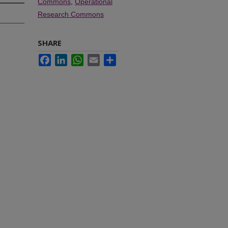
Commons
,
Operational
Research Commons
SHARE
Facebook
LinkedIn
WhatsApp
Email
Share