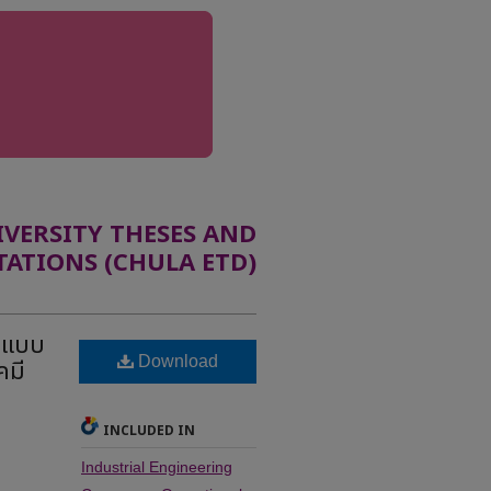
ERSITY THESES AND
TATIONS (CHULA ETD)
อนแบบ
Download
คมี
INCLUDED IN
Industrial Engineering