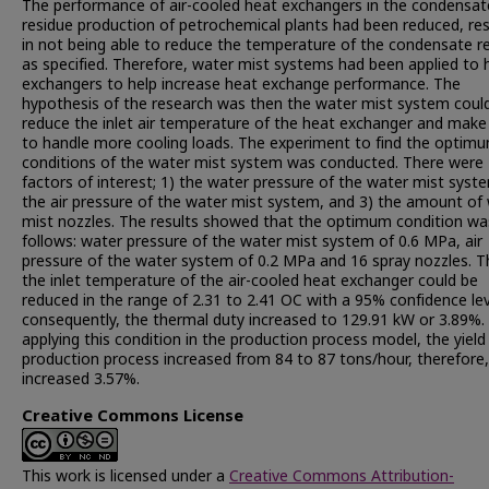
The performance of air-cooled heat exchangers in the condensat
residue production of petrochemical plants had been reduced, res
in not being able to reduce the temperature of the condensate r
as specified. Therefore, water mist systems had been applied to 
exchangers to help increase heat exchange performance. The
hypothesis of the research was then the water mist system coul
reduce the inlet air temperature of the heat exchanger and make 
to handle more cooling loads. The experiment to find the optim
conditions of the water mist system was conducted. There were
factors of interest; 1) the water pressure of the water mist syst
the air pressure of the water mist system, and 3) the amount of
mist nozzles. The results showed that the optimum condition wa
follows: water pressure of the water mist system of 0.6 MPa, air
pressure of the water system of 0.2 MPa and 16 spray nozzles. 
the inlet temperature of the air-cooled heat exchanger could be
reduced in the range of 2.31 to 2.41 OC with a 95% confidence le
consequently, the thermal duty increased to 129.91 kW or 3.89%
applying this condition in the production process model, the yield
production process increased from 84 to 87 tons/hour, therefore,
increased 3.57%.
Creative Commons License
This work is licensed under a
Creative Commons Attribution-