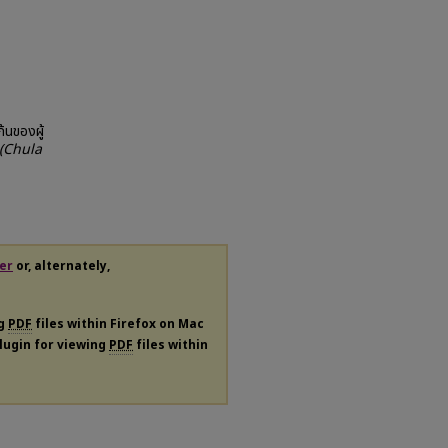
้นของผู้
 (Chula
er
or, alternately,
ng
PDF
files within Firefox on Mac
plugin for viewing
PDF
files within