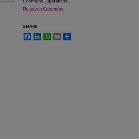
Commons
,
Operational
Research Commons
SHARE
Facebook
LinkedIn
WhatsApp
Email
Share