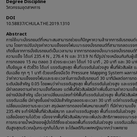
Degree Discipline
วิศวกรรมอุตสาหการ
DOI
10.58837/CHULA.THE.2019.1310
Abstract
การใช้เบาะนั่งรถยนต์ที่เหมาะสมสามารถช่วยแก้ปัญหาความล้าจากการขับรถยนต์
นาน โดยการปรับปรุงค่าความแข็งของโฟมเบาะรองนั่งรถยนต์ที่สามารถลดแรงกด
เกิดขึ้นจากการนั่งขับรถยนต์เป็นเวลานาน จากการทดลองนั่งเบาะรองนั่งรถยนต์ที่
ความแข็ง ได้แก่ 235.4 N , 276.4 N และ 313.9 N ที่มีรูปร่างเหมือนกันกับผู้เข้
การทดลอง 15 คน ตลอด 3 ช่วงระยะเวลา ได้แก่ 10 นาที , 20 นาที และ 30 นาท
เก็บข้อมูล 4 ตัวชี้วัด ได้แก่ แรงดันสูงสุด พื้นที่แรงดันในช่วงสูง พื้นที่ผิวสัมผัส
ดันเฉลี่ย ทุก ๆ 1 นาที ด้วยเครื่องมือวัด Pressure Mapping System ผลกา
ว่าค่าความแข็งของโฟมและระยะเวลาในการนั่งขับรถยนต์ 30 นาทีมีผลต่อการทด
ระดับนัยสำคัญ 0.05 โดยพบว่าค่าแรงดันสูงสุด พื้นที่แรงดันในช่วงสูง และแรงดั
มีค่าลดลงตามค่าความแข็งที่ลดลง แต่พื้นที่ผิวสัมผัสมีค่าเพิ่มขึ้นตามค่าความแข็
อย่างมีนัยสำคัญ เมื่อเวลาเปลี่ยนแปลงทำให้พื้นที่แรงดันในช่วงสูง พื้นที่ผิวสัมผั
แรงดันเฉลี่ย มีค่าสูงขึ้นอย่างมีนัยสำคัญตลอดระยะเวลา 30 นาที แต่ค่าแรงดันสู
เปลี่ยนแปลงตามระยะเวลา สรุปผลการทดลองโฟมหมายเลขที่1 ที่มีค่าความแข็ง
235.4N จะทำให้มีพื้นที่ผิวสัมผัสมาก และค่าแรงดันสูงสุด พื้นที่แรงดันในช่วงสู
เฉลี่ยน้อยตามไปด้วย เนื่องจากพื้นที่ผิวสัมผัสมากจะเพิ่มประสิทธิภาพของเบาะรอ
การกระจายน้ำหนักของผู้นั่งได้ดีซึ่งจะช่วยลดพื้นที่แรงดันในช่วงสูง แรงดันเฉลี
ดันสูงสุดบริเวณปุ่มกระดูกก้นได้มาก จะได้ผลดีกับเพศหญิงมากกว่าเพศชาย