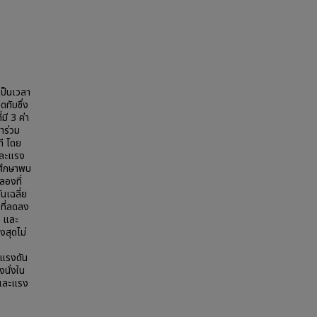
เป็นเวลา
ทับซึ่ง
มี 3 ค่า
าร่วม
ี โดย
 และแรง
รศึกษาพบ
ลองที่
นเฉลี่ย
งที่ลดลง
ส และ
งสุดไม่
ง แรงดัน
งนั่งใน
่ยและแรง