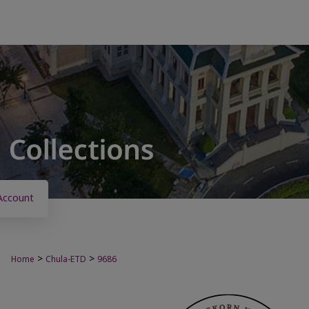
Account
>
>
Home
Chula-ETD
9686