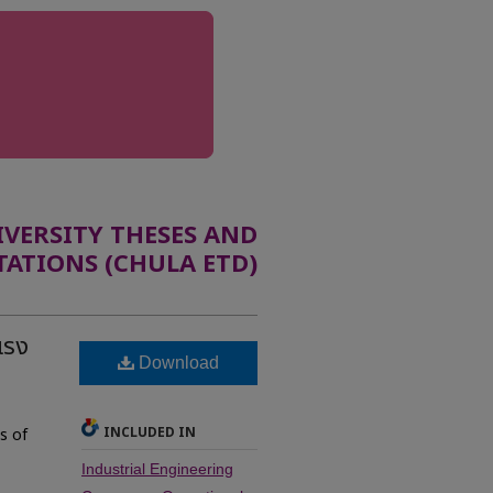
ERSITY THESES AND
TATIONS (CHULA ETD)
แรง
Download
INCLUDED IN
s of
Industrial Engineering