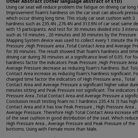
Other Abstract (Other language abstract of ETD)
Using car seat will reduce problem the fatigue on driving car long 
Improvement foam’s hardness on the car seat can absorb pressu
which occur driving long time. This study car seat cushion with 3
hardness such as 235.4N ,276.4N and 313.9N of car seat same de
with 15 participants. And test for 30 minutes divided into 3 interv
such as 10 minutes , 20 minutes and 30 minutes by the Pressure
Mapping System device was used to collect every 1 minute the P
Pressure ,High Pressure area ,Total Contact Area and Average Pr
for 30 minutes. The result showed that foam’s hardness and tim
driving car during 30 minutes at a significance level of 0.05. For f
hardness factor the indicators Peak Pressure ,High Pressure Area
Average Pressure decrease as reducing foam's hardness. But Tot
Contact Area increase as reducing foam's hardness significant. Fo
changed time factor the indicators of High Pressure area , Total
Contact Area and Average Pressure a significant higher value dur
minutes sitting and Peak Pressure not significant. The indicators 
Pressure Area ,Total Contact Area and Average Pressure a signific
Conclusion result testing foam no.1 hardness 235.4 N. It has high
Contact Area and it has low Peak Pressure , High Pressure Area ,
Average Pressure. Therefore High Total Contact Area increase eff
of the seat cushion in good distribution of the seat. Which reduci
High Pressure Area , Average Pressure and Peak Pressure of the
bottoms. Using with Female more than Male.