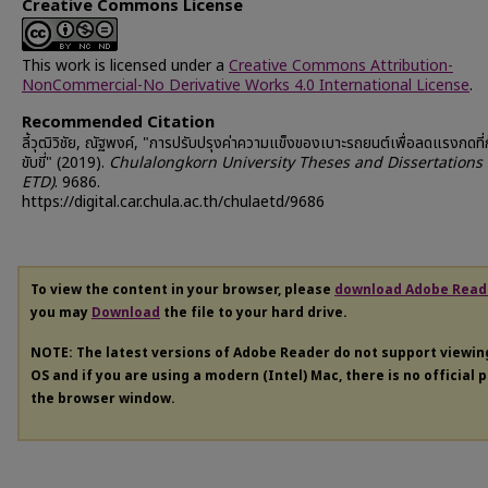
Creative Commons License
This work is licensed under a
Creative Commons Attribution-
NonCommercial-No Derivative Works 4.0 International License
.
Recommended Citation
ลี้วุฒิวิชัย, ณัฐพงค์, "การปรับปรุงค่าความแข็งของเบาะรถยนต์เพื่อลดแรงกดที่ก
ขับขี่" (2019).
Chulalongkorn University Theses and Dissertations
ETD)
. 9686.
https://digital.car.chula.ac.th/chulaetd/9686
To view the content in your browser, please
download Adobe Read
you may
Download
the file to your hard drive.
NOTE: The latest versions of Adobe Reader do not support viewi
OS and if you are using a modern (Intel) Mac, there is no official 
the browser window.