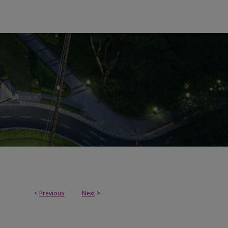
<
Previous
Next
>