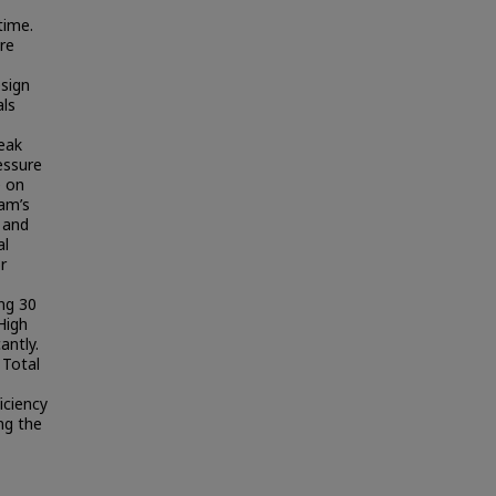
time.
re
sign
als
eak
essure
e on
oam’s
 and
al
r
ing 30
High
antly.
 Total
iciency
ng the