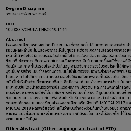
Degree Discipline
วิทยาศาสตร์คอมพิวเตอร์
DOI
10.58837/CHULA.THE.2019.1144
Abstract
โรคหลอดเลือดเจริญผิดปกติเป็นรอยแผลที่อาจเกิดขึ้นได้ในทางเดินอาหารส่วนล่า
รอยแผลเหล่านี้จะไม่แสดงอาการเจ็บในผู้ป่วย แต่อาจเกิดการเลือดออกจากรอย
เหล่านี้ได้ หนึ่งในวิธีการตรวจสอบโรคนี้คือใช้การส่องกล้องแคปซูลไร้สายด้วยกา
ข้อมูลที่ได้จากการเก็บภาพภายในทางเดินอาหารจะมีปริมาณมากซึ่งจะมีทั้งภาพที่ม
ที่สนใจ และภาพที่ไม่มีรอยโรคปะปนกันอยู่ งานวิจัยการตรวจจับรอยโรคที่ได้ศึกษาม
มุ่งเน้นการสร้างแบบจำลองที่มีความแม่นยำในตรวจจับเฉพาะส่วนของภาพที่มีร
โดยเฉพาะ ไม่ได้ศึกษาการนำแบบจำลองไปใช้งานกับภาพส่วนที่ไม่มีรอยโรค วิทยา
ฉบับนี้ได้เห็นถึงส่วนที่สามารถเพิ่มประสิทธิภาพแก่แบบจำลองในการใช้งานในโลกจ
เหมาะสมขึ้น โดยนำเสนอวิธีการประมวลผลภาพเบื้องต้น และการเพิ่มกลไกจุดสน
แบบจำลอง นอกจากนี้ยังได้นำเสนอการสร้างแบบจำลอง 2 รูปแบบคือ แบบจำล
ซ้อน และแบบจำลองร่วมกัน เพื่อเพิ่มประสิทธิภาพในงานแบ่งส่วนโรคอีกด้วย กา
ทดลองได้ทดสอบแบบชุดข้อมูลโรคหลอดเลือดเจริญผิดปกติ MICCAI 2017 แล
MICCAI 2018 ผลลัพธ์แสดงให้เห็นว่าแบบจำลองร่วมกันที่นำเสนอมีประสิทธิภาพ
สามารถแบ่งส่วนภาพ และจำแนกประเภทภาพที่มีรอยโรค และไม่มีรอยโรคได้ด้วย
คะแนนมาตรวัดที่สูง
Other Abstract (Other language abstract of ETD)