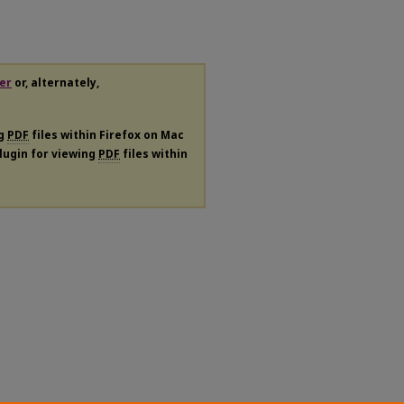
er
or, alternately,
ng
PDF
files within Firefox on Mac
plugin for viewing
PDF
files within