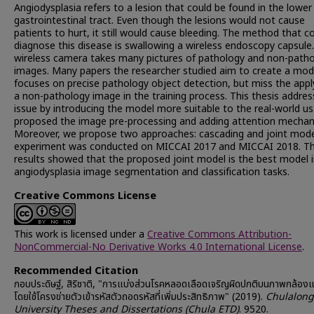
Angiodysplasia refers to a lesion that could be found in the lower
gastrointestinal tract. Even though the lesions would not cause
patients to hurt, it still would cause bleeding. The method that c
diagnose this disease is swallowing a wireless endoscopy capsule
wireless camera takes many pictures of pathology and non-path
images. Many papers the researcher studied aim to create a mod
focuses on precise pathology object detection, but miss the appl
a non-pathology image in the training process. This thesis addres
issue by introducing the model more suitable to the real-world u
proposed the image pre-processing and adding attention mechan
Moreover, we propose two approaches: cascading and joint mode
experiment was conducted on MICCAI 2017 and MICCAI 2018. T
results showed that the proposed joint model is the best model 
angiodysplasia image segmentation and classification tasks.
Creative Commons License
This work is licensed under a
Creative Commons Attribution-
NonCommercial-No Derivative Works 4.0 International License
.
Recommended Citation
กอบประดิษฐ์, สิริชาติ, "การแบ่งส่วนโรคหลอดเลือดเจริญผิดปกติบนภาพกล้อง
โดยใช้โครงข่ายตัวเข้ารหัสตัวถอดรหัสที่เพิ่มประสิทธิภาพ" (2019).
Chulalong
University Theses and Dissertations (Chula ETD)
. 9520.