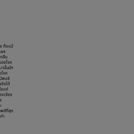
ง ถึงแม้
แผล
รกลืน
ีรอยโรค
านั้นมัก
อยโรค
นิพนธ์
ริงได้
ใจแก่
องเรียง
ร
ะ
ดีที่สุด
ค่า