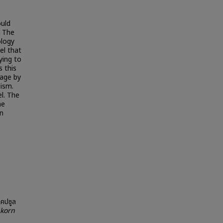
ould
. The
ology
el that
ying to
s this
sage by
ism.
l. The
he
in
แคปซูล
korn