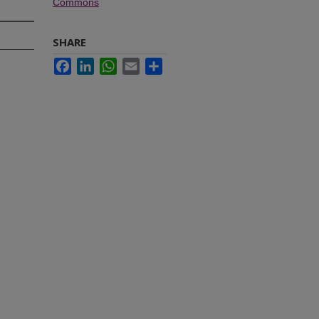
Commons
SHARE
Facebook
LinkedIn
WhatsApp
Email
Share