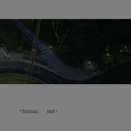
<
Previous
Next
>