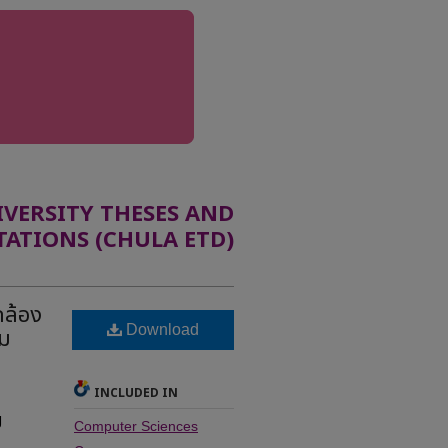
ERSITY THESES AND
TATIONS (CHULA ETD)
กล้อง
Download
่ม
INCLUDED IN
g
Computer Sciences