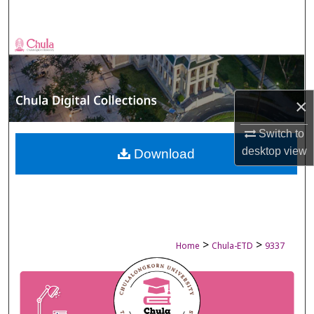
Search
Browse Collections
My Account
×
About
Switch to
desktop
view
Digital Commons Network™
Download
>
>
Home
Chula-ETD
9337