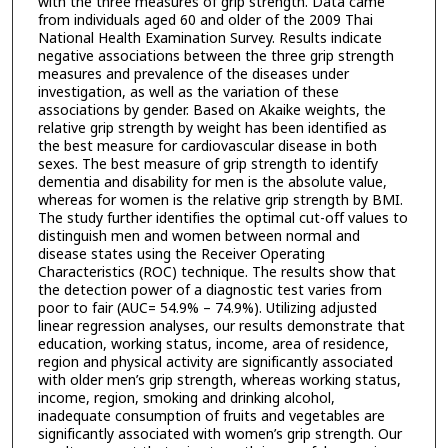
with the three measures of grip strength. Data came
from individuals aged 60 and older of the 2009 Thai
National Health Examination Survey. Results indicate
negative associations between the three grip strength
measures and prevalence of the diseases under
investigation, as well as the variation of these
associations by gender. Based on Akaike weights, the
relative grip strength by weight has been identified as
the best measure for cardiovascular disease in both
sexes. The best measure of grip strength to identify
dementia and disability for men is the absolute value,
whereas for women is the relative grip strength by BMI.
The study further identifies the optimal cut-off values to
distinguish men and women between normal and
disease states using the Receiver Operating
Characteristics (ROC) technique. The results show that
the detection power of a diagnostic test varies from
poor to fair (AUC= 54.9% – 74.9%). Utilizing adjusted
linear regression analyses, our results demonstrate that
education, working status, income, area of residence,
region and physical activity are significantly associated
with older men’s grip strength, whereas working status,
income, region, smoking and drinking alcohol,
inadequate consumption of fruits and vegetables are
significantly associated with women’s grip strength. Our