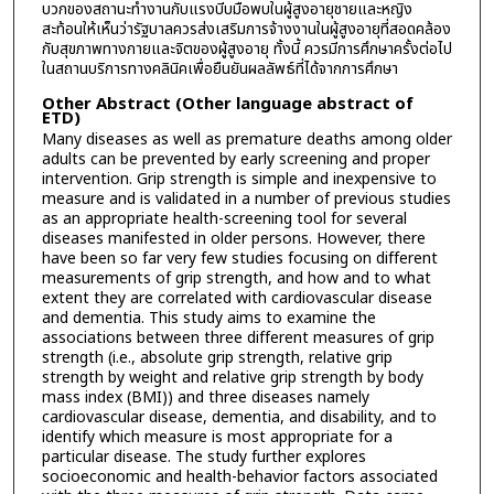
บวกของสถานะทำงานกับแรงบีบมือพบในผู้สูงอายุชายและหญิง
สะท้อนให้เห็นว่ารัฐบาลควรส่งเสริมการจ้างงานในผู้สูงอายุที่สอดคล้อง
กับสุขภาพทางกายและจิตของผู้สูงอายุ ทั้งนี้ ควรมีการศึกษาครั้งต่อไป
ในสถานบริการทางคลินิคเพื่อยืนยันผลลัพธ์ที่ได้จากการศึกษา
Other Abstract (Other language abstract of
ETD)
Many diseases as well as premature deaths among older
adults can be prevented by early screening and proper
intervention. Grip strength is simple and inexpensive to
measure and is validated in a number of previous studies
as an appropriate health-screening tool for several
diseases manifested in older persons. However, there
have been so far very few studies focusing on different
measurements of grip strength, and how and to what
extent they are correlated with cardiovascular disease
and dementia. This study aims to examine the
associations between three different measures of grip
strength (i.e., absolute grip strength, relative grip
strength by weight and relative grip strength by body
mass index (BMI)) and three diseases namely
cardiovascular disease, dementia, and disability, and to
identify which measure is most appropriate for a
particular disease. The study further explores
socioeconomic and health-behavior factors associated