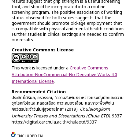
results suggest that grip strength is a useful screening
tool, and should be incorporated into a routine
screening program. The positive association of working
status observed for both sexes suggests that the
government should promote old-age employment that
is compatible with physical and mental health conditions.
Further studies in clinical settings are needed to confirm
our results.
Creative Commons License
This work is licensed under a
Creative Commons
Attribution-NonCommercial-No Derivative Works 4.0
International License
.
Recommended Citation
ประสิทธิ์ศิริผล, อรวรรณ, "ความสัมพันธ์ระหว่างแรงบีบมือและความ
ชุกโรคหัวใจและหลอดเลือด ภาวะสมองเสื่อม และภาวะพึ่่งพิงใน
กิจวัตรประจำวันในผู้สูงอายุไทย" (2019).
Chulalongkorn
University Theses and Dissertations (Chula ETD)
. 9337.
https://digital.car.chula.ac.th/chulaetd/9337
INCLUDED IN