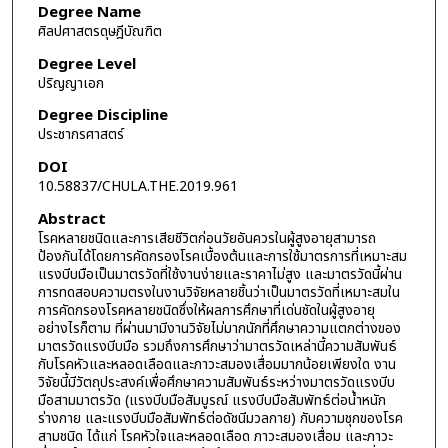
Degree Name
ศิลปศาสตรดุษฎีบัณฑิต
Degree Level
ปริญญาเอก
Degree Discipline
ประชากรศาสตร์
DOI
10.58837/CHULA.THE.2019.961
Abstract
โรคหลายชนิดและการเสียชีวิตก่อนวัยอันควรในผู้สูงอายุสามารถ
ป้องกันได้โดยการคัดกรองโรคเบื้องต้นและการใช้มาตรการที่เหมาะสม
แรงบีบมือเป็นมาตรวัดที่ใช้งานง่ายและราคาไม่สูง และมาตรวัดนี้ผ่าน
การทดสอบความตรงในงานวิจัยหลายชิ้นว่าเป็นมาตรวัดที่เหมาะสมใน
การคัดกรองโรคหลายชนิดซึ่งให้ผลการศึกษาที่เด่นชัดในผู้สูงอายุ
อย่างไรก็ตาม ที่ผ่านมามีงานวิจัยไม่มากนักที่ศึกษาความแตกต่างของ
มาตรวัดแรงบีบมือ รวมถึงการศึกษาว่ามาตรวัดเหล่านี้ความสัมพันธ์
กับโรคหัวและหลอดเลือดและภาวะสมองเสื่อมมากน้อยเพียงใด งาน
วิจัยนี้มีวัตถุประสงค์เพื่อศึกษาความสัมพันธ์ระหว่างมาตรวัดแรงบีบ
มือสามมาตรวัด (แรงบีบมือสัมบูรณ์ แรงบีบมือสัมพัทธ์ต่อน้ำหนัก
ร่างกาย และแรงบีบมือสัมพัทธ์ต่อดัชนีมวลกาย) กับความชุกของโรค
สามชนิด ได้แก่ โรคหัวใจและหลอดเลือด ภาวะสมองเสื่อม และภาวะ