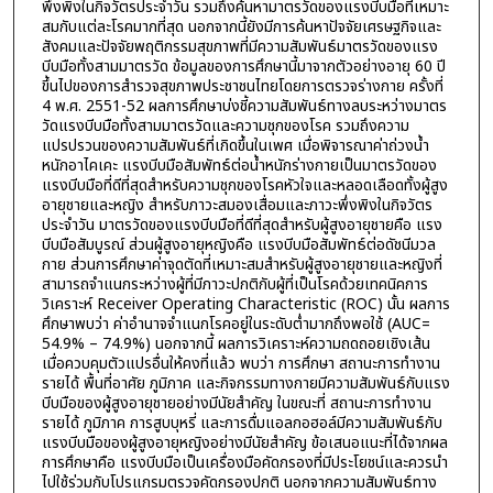
พึ่งพิงในกิจวัตรประจำวัน รวมถึงค้นหามาตรวัดของแรงบีบมือที่เหมาะ
สมกับแต่ละโรคมากที่สุด นอกจากนี้ยังมีการค้นหาปัจจัยเศรษฐกิจและ
สังคมและปัจจัยพฤติกรรมสุขภาพที่มีความสัมพันธ์มาตรวัดของแรง
บีบมือทั้งสามมาตรวัด ข้อมูลของการศึกษานี้มาจากตัวอย่างอายุ 60 ปี
ขึ้นไปของการสำรวจสุขภาพประชาชนไทยโดยการตรวจร่างกาย ครั้งที่
4 พ.ศ. 2551-52 ผลการศึกษาบ่งชี้ความสัมพันธ์ทางลบระหว่างมาตร
วัดแรงบีบมือทั้งสามมาตรวัดและความชุกของโรค รวมถึงความ
แปรปรวนของความสัมพันธ์ที่เกิดขึ้นในเพศ เมื่อพิจารณาค่าถ่วงน้ำ
หนักอาไคเคะ แรงบีบมือสัมพัทธ์ต่อน้ำหนักร่างกายเป็นมาตรวัดของ
แรงบีบมือที่ดีที่สุดสำหรับความชุกของโรคหัวใจและหลอดเลือดทั้งผู้สูง
อายุชายและหญิง สำหรับภาวะสมองเสื่อมและภาวะพึ่งพิงในกิจวัตร
ประจำวัน มาตรวัดของแรงบีบมือที่ดีที่สุดสำหรับผู้สูงอายุชายคือ แรง
บีบมือสัมบูรณ์ ส่วนผู้สูงอายุหญิงคือ แรงบีบมือสัมพัทธ์ต่อดัชนีมวล
กาย ส่วนการศึกษาค่าจุดตัดที่เหมาะสมสำหรับผู้สูงอายุชายและหญิงที่
สามารถจำแนกระหว่างผู้ที่มีภาวะปกติกับผู้ที่เป็นโรคด้วยเทคนิคการ
วิเคราะห์ Receiver Operating Characteristic (ROC) นั้น ผลการ
ศึกษาพบว่า ค่าอำนาจจำแนกโรคอยู่ในระดับต่ำมากถึงพอใช้ (AUC=
54.9% – 74.9%) นอกจากนี้ ผลการวิเคราะห์ความถดถอยเชิงเส้น
เมื่อควบคุมตัวแปรอื่นให้คงที่แล้ว พบว่า การศึกษา สถานะการทำงาน
รายได้ พื้นที่อาศัย ภูมิภาค และกิจกรรมทางกายมีความสัมพันธ์กับแรง
บีบมือของผู้สูงอายุชายอย่างมีนัยสำคัญ ในขณะที่ สถานะการทำงาน
รายได้ ภูมิภาค การสูบบุหรี่ และการดื่มแอลกอฮอล์มีความสัมพันธ์กับ
แรงบีบมือของผู้สูงอายุหญิงอย่างมีนัยสำคัญ ข้อเสนอแนะที่ได้จากผล
การศึกษาคือ แรงบีบมือเป็นเครื่องมือคัดกรองที่มีประโยชน์และควรนำ
ไปใช้ร่วมกับโปรแกรมตรวจคัดกรองปกติ นอกจากความสัมพันธ์ทาง