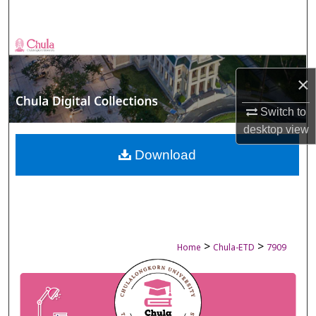
Search
Browse Collections
×
My Account
Switch to
About
desktop
view
Digital Commons Network™
Download
>
>
Home
Chula-ETD
7909