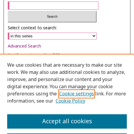
Select context to search:
Advanced Search
Notify me via email or
RSS
We use cookies that are necessary to make our site
Browse
work. We may also use additional cookies to analyze,
Collections
improve, and personalize our content and your
digital experience. You can manage your cookie
Disciplines
preferences using the
Cookie settings
link. For more
Authors
information, see our
Cookie Policy
Author Corner
Author FAQ
Accept all cookies