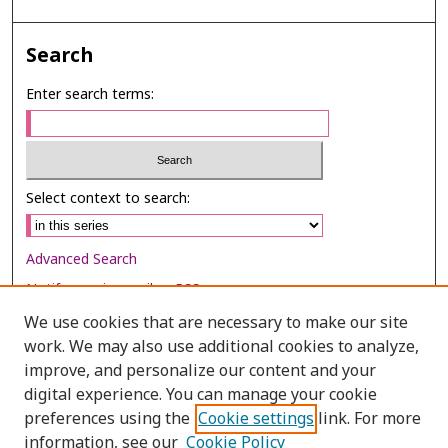
Search
Enter search terms:
Select context to search:
Advanced Search
Notify me via email or
RSS
We use cookies that are necessary to make our site
Browse
work. We may also use additional cookies to analyze,
Collections
improve, and personalize our content and your
digital experience. You can manage your cookie
Disciplines
preferences using the
Cookie settings
link. For more
Authors
information, see our
Cookie Policy