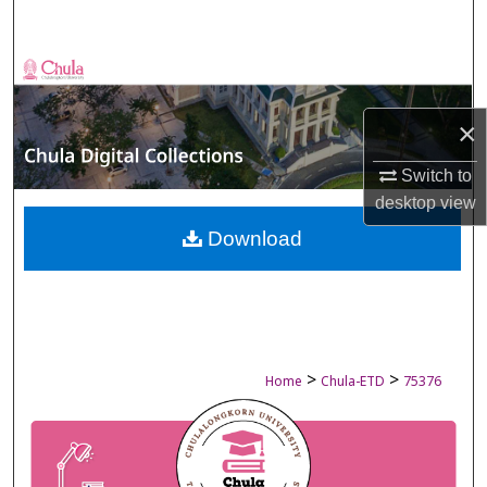
Search
Browse Collections
×
My Account
Switch to
About
desktop
view
Digital Commons Network™
Download
>
>
Home
Chula-ETD
75376