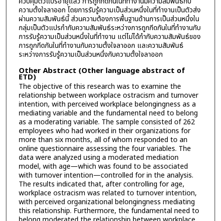
ควบคุมตัวแปรอายุแล้ว การถูกกีดกันในที่ทำงานมีความสัมพันธ์กับ
ความตั้งใจลาออก โดยการรับรู้ความเป็นส่วนหนึ่งในที่ทำงานเป็นตัวส่ง
ผ่านความสัมพันธ์นี้ ส่วนความต้องการพื้นฐานด้านการเป็นส่วนหนึ่งใน
กลุ่มเป็นตัวแปรกำกับความสัมพันธ์ระหว่างการถูกกีดกันในที่ทำงานกับ
การรับรู้ความเป็นส่วนหนึ่งในที่ทำงาน แต่ไม่ได้กำกับความสัมพันธ์ของ
การถูกกีดกันในที่ทำงานกับความตั้งใจลาออก และความสัมพันธ์
ระหว่างการรับรู้ความเป็นส่วนหนึ่งกับความตั้งใจลาออก
Other Abstract (Other language abstract of
ETD)
The objective of this research was to examine the
relationship between workplace ostracism and turnover
intention, with perceived workplace belongingness as a
mediating variable and the fundamental need to belong
as a moderating variable. The sample consisted of 262
employees who had worked in their organizations for
more than six months, all of whom responded to an
online questionnaire assessing the four variables. The
data were analyzed using a moderated mediation
model, with age—which was found to be associated
with turnover intention—controlled for in the analysis.
The results indicated that, after controlling for age,
workplace ostracism was related to turnover intention,
with perceived organizational belongingness mediating
this relationship. Furthermore, the fundamental need to
belong moderated the relationship between workplace