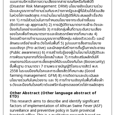
แบบการบริหารจัดการความเสี่ยงจากสาธารณภัยหรือภัยพิบัติ
(Disaster Risk Management: DRM) นโยบายยังเน้นความร่วม
มือและบูรณาการทำงานร่วมกันระหว่างภาครัฐและผู้ที่มีส่วนได้ส่วนเสีย
ในห่วงโซ่การผลิตสุกร การนำนโยบายไปปฏิบัติให้ประสบผลสำเร็จเกิด
จาก 1) การมีส่วนร่วมในการกำหนดนโยบายจากระดับล่างขึ้นบน
(Bottom up approach) 2) การปฏิบัติตามมาตรการเฝ้าระวังและ
ป้องกันโรคอย่างเคร่งครัด 3) การจัดกลุ่มพื้นที่ตามระดับความเสี่ยง
ของโรคเพื่อกำหนดมาตรการและจัดสรรทรัพยากรที่เหมาะสม 4)
โครงสร้างการทำงานแบบบูรณาการที่ยืดหยุ่น คล่องตัวรวดเร็ว และมี
ลักษณะเครือข่ายเฝ้าระวังโรคในพื้นที่ 5) รูปแบบการสื่อสารนโยบาย
แบบเชิงรุก (Pro-active) และมีกลยุทธ์สร้างการตื่นรู้ในภาคประชาชน
(Public awareness) 6) การสร้างรับรู้ของผู้นำนโยบายไปปฏิบัติและ
การพัฒนาบุคลากรที่ต่อเนื่องสม่ำเสมอ 7) การส่งเสริมผลักดันให้
เกษตรกรปรับระบบการเลี้ยงสุกรให้มีระบบป้องกันโรค (Biosecurity)
ขั้นพื้นฐาน ตามมาตรา 7 ตามพระราชบัญญัติโรคระบาดสัตว์ พ.ศ.
2558 ในระบบป้องกันโรคและการเลี้ยงสัตว์ที่เหมาะสม (Good
farming management: GFM) 8) การติดตามและประเมินผล
นโยบายร่วมกันในหน่วยงาน และ 9) การทำงานเชิงรุกในพื้นที่เพื่อเฝ้า
ระวังและป้องกันโรคอหิวาต์แอฟริกาในสุกรตลอดห่วงโซ่การผลิตสุกร
Other Abstract (Other language abstract of
ETD)
This research aims to describe and identify significant
factors of implementation of African Swine Fever (ASF)
surveillance and preventive policy in Surin provincial