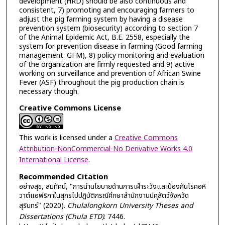
development (HRD) should be also continuous and
consistent, 7) promoting and encouraging farmers to
adjust the pig farming system by having a disease
prevention system (biosecurity) according to section 7
of the Animal Epidemic Act, B.E. 2558, especially the
system for prevention disease in farming (Good farming
management: GFM), 8) policy monitoring and evaluation
of the organization are firmly requested and 9) active
working on surveillance and prevention of African Swine
Fever (ASF) throughout the pig production chain is
necessary though.
Creative Commons License
This work is licensed under a
Creative Commons
Attribution-NonCommercial-No Derivative Works 4.0
International License
.
Recommended Citation
อย่างสุข, สมทัศน์, "การนำนโยบายด้านการเฝ้าระวังและป้องกันโรคอหิ
วาต์แอฟริกาในสุกรไปปฏิบัติกรณีศึกษาสำนักงานปศุสัตว์จังหวัด
สุรินทร์" (2020).
Chulalongkorn University Theses and
Dissertations (Chula ETD)
. 7446.