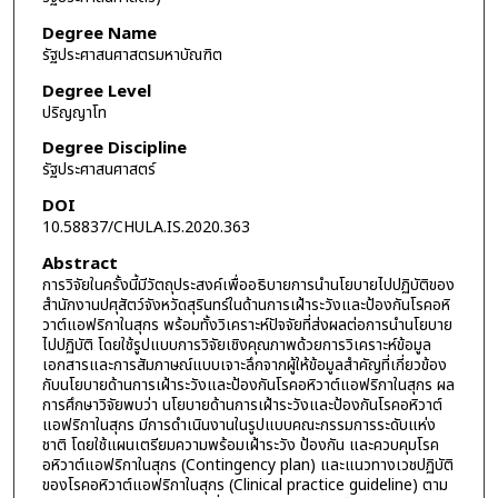
Degree Name
รัฐประศาสนศาสตรมหาบัณฑิต
Degree Level
ปริญญาโท
Degree Discipline
รัฐประศาสนศาสตร์
DOI
10.58837/CHULA.IS.2020.363
Abstract
การวิจัยในครั้งนี้มีวัตถุประสงค์เพื่ออธิบายการนํานโยบายไปปฏิบัติของ
สำนักงานปศุสัตว์จังหวัดสุรินทร์ในด้านการเฝ้าระวังและป้องกันโรคอหิ
วาต์แอฟริกาในสุกร พร้อมทั้งวิเคราะห์ปัจจัยที่ส่งผลต่อการนำนโยบาย
ไปปฏิบัติ โดยใช้รูปแบบการวิจัยเชิงคุณภาพด้วยการวิเคราะห์ข้อมูล
เอกสารและการสัมภาษณ์แบบเจาะลึกจากผู้ให้ข้อมูลสำคัญที่เกี่ยวข้อง
กับนโยบายด้านการเฝ้าระวังและป้องกันโรคอหิวาต์แอฟริกาในสุกร ผล
การศึกษาวิจัยพบว่า นโยบายด้านการเฝ้าระวังและป้องกันโรคอหิวาต์
แอฟริกาในสุกร มีการดำเนินงานในรูปแบบคณะกรรมการระดับแห่ง
ชาติ โดยใช้แผนเตรียมความพร้อมเฝ้าระวัง ป้องกัน และควบคุมโรค
อหิวาต์แอฟริกาในสุกร (Contingency plan) และแนวทางเวชปฏิบัติ
ของโรคอหิวาต์แอฟริกาในสุกร (Clinical practice guideline) ตาม