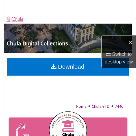
Search
Browse Collections
My Account
×
About
Switch to
desktop
view
Digital Commons Network™
Download
>
>
Home
Chula-ETD
7446