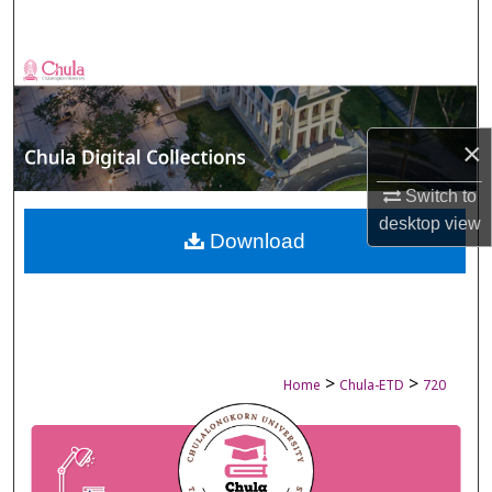
Search
Browse Collections
My Account
×
About
Switch to
desktop
view
Digital Commons Network™
Download
>
>
Home
Chula-ETD
720