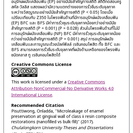
อนุรักษ์ผนังเคลือบฟัน (EP) อย่างมีนัยสำคัญทางสถิติ สถิติทดสอบครู
สคัล-วัลลิส แสดงผลว่ามีความแตกต่างของการรั่วซึมระดับจุลภาค
ระหว่างวัสดุบูรณะอย่างมีนัยสำคัญทางสถิติ (P < 0.05) โดยเมื่อ
เปรียบเทียบกับ Z350 ในโพรงฟันด้านที่มีการอนุรักษ์ผนังเคลือบฟัน
(EP) BFC และ BFS มีค่าการรั่วซุมระดับจุลภาคน้อยกว่าอย่างมีนัย
สำคัญทางสถิติ (P = 0.001) (P = 0.028) ส่วนในโพรงฟันด้านที่ไม่มี
การอนุรักษ์ผนังเคลือบฟัน (NP) BFC มีค่าการรั่วซุมระดับจุลภาคน้อย
กว่าอย่างมีนัยสำคัญทางสถิติ (P = 0.001) สรุป การอนุรักษ์ผนัง
เคลือบฟันและการบูรณะด้วยบัลค์ฟิลล์ เรซินคอมโพสิต ทั้ง BFC และ
BFS สามารถลดการรั่วซึมระดับจุลภาคที่ผนังด้านเหงือกของโพรงฟัน
ชนิดคลาส ทู เรซินคอมโพสิตได้
Creative Commons License
This work is licensed under a
Creative Commons
Attribution-NonCommercial-No Derivative Works 4.0
International License
.
Recommended Citation
Pisuttiwong, Onladda, "Microleakage of enamel
preservation at gingival wall of class ii resin composite
restorations (nanofilled vs bulk-fill)" (2017).
Chulalongkorn University Theses and Dissertations