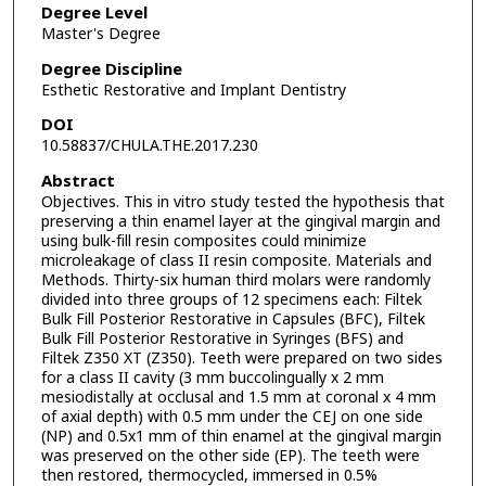
Degree Level
Master's Degree
Degree Discipline
Esthetic Restorative and Implant Dentistry
DOI
10.58837/CHULA.THE.2017.230
Abstract
Objectives. This in vitro study tested the hypothesis that
preserving a thin enamel layer at the gingival margin and
using bulk-fill resin composites could minimize
microleakage of class II resin composite. Materials and
Methods. Thirty-six human third molars were randomly
divided into three groups of 12 specimens each: Filtek
Bulk Fill Posterior Restorative in Capsules (BFC), Filtek
Bulk Fill Posterior Restorative in Syringes (BFS) and
Filtek Z350 XT (Z350). Teeth were prepared on two sides
for a class II cavity (3 mm buccolingually x 2 mm
mesiodistally at occlusal and 1.5 mm at coronal x 4 mm
of axial depth) with 0.5 mm under the CEJ on one side
(NP) and 0.5x1 mm of thin enamel at the gingival margin
was preserved on the other side (EP). The teeth were
then restored, thermocycled, immersed in 0.5%