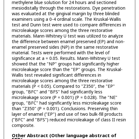
methylene blue solution for 24 hours and sectioned
mesiodistally through the restorations. Dye penetration
was evaluated at the gingival margin by three blinded
examiners using a 0-4 ordinal scale. The Kruskal-Wallis
test and Dunn test were used to compare differences in
microleakage scores among the three restorative
materials. Mann-Whitney U test was utilized to analyze
the difference between enamel preserved (EP) and non-
enamel preserved sides (NP) in the same restorative
material. Tests were performed with the level of
significance at a = 0.05. Results. Mann-Whitney U test
showed that the "NP" groups had significantly higher
microleakage score than the "EP" groups. The Kruskal-
Wallis test revealed significant differences in
microleakage scores among the three restorative
materials (P < 0.05). Compared to "Z350", the "EP"
group, "BFC" and "BFS" had significantly less
microleakage score (P = 0.001) (P = 0.028). The "NE"
group, "BFC" had significantly less microleakage score
than "Z350" (P = 0.001). Conclusions. Preserving thin
layer of enamel ("EP") and use of two bulk-fill products
("BFC" and "BFS") reduced microleakage of class II resin
composite.
Other Abstract (Other language abstract of