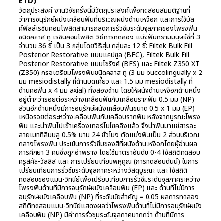
ETD)
วัตถุประสงค์ งานวิจัยครั้งนี้มีวัตถุประสงค์เพื่อทดสอบสมมติฐานที่
ว่าการอนุรักษ์ผนังเคลือบฟันที่บริเวณผนังด้านเหงือก และการใช้บัล
ค์ฟิลล์เรซินคอมโพสิตสามารถลดการรั่วซึมระดับจุลภาคของโพรงฟัน
ชนิดคลาส ทู เรซินคอมโพสิต วิธีการทดลอง แบ่งฟันกรามมนุษย์ซี่ที่ 3
จำนวน 36 ซี่ เป็น 3 กลุ่มโดยวิธีสุ่ม กลุ่มละ 12 ซี่: Filtek Bulk Fill
Posterior Restorative แบบแคปซูล (BFC), Filtek Bulk Fill
Posterior Restorative แบบไซริงค์ (BFS) และ Filtek Z350 XT
(Z350) กรอเตรียมโพรงฟันชนิดคลาส ทู (3 มม buccolingually x 2
มม mesiodistally ที่ด้านบดเคี้ยว และ 1.5 มม mesiodistally ที่
ด้านคอฟัน x 4 มม axial) ทั้งสองด้าน โดยให้ผนังด้านเหงือกด้านหนึ่ง
อยู่ต่ำกว่ารอยต่อระหว่างเคลือบฟันกับเคลือบรากฟัน 0.5 มม (NP)
ส่วนอีกด้านหนึ่งมีการอนุรักษ์ผนังเคลือบฟันขนาด 0.5 x 1 มม (EP)
เหนือรอยต่อระหว่างเคลือบฟันกับเคลือบรากฟัน หลังจากบูรณะโพรง
ฟัน และนำฟันไปเข้าเครื่องเทอร์โมไซคลิงแล้ว จึงนำฟันมาแช่สารละ
ลายเมททิลีนบลู 0.5% นาน 24 ชั่วโมง ตัดแบ่งฟันเป็น 2 ส่วนบริเวณ
กลางโพรงฟัน ประเมินการรั่วซึมของสีที่ผนังด้านเหงือกโดยผู้อ่านผล
การศึกษา 3 คนซึ่งถูกอำพราง โดยใช้มาตราอันดับ 0-4 ใช้สถิติทดสอบ
ครูสคัล-วัลลิส และ การเปรียบเทียบพหุคูณ (การทดสอบดันน์) ในการ
เปรียบเทียบการรั่วซึมระดับจุลภาคระหว่างวัสดุบูรณะ และ ใช้สถิติ
ทดสอบของแมน-วิทนีย์เพื่อเปรียบเทียบการรั่วซึมระดับจุลภาคระหว่าง
โพรงฟันด้านที่มีการอนุรักษ์ผนังเคลือบฟัน (EP) และ ด้านที่ไม่มีการ
อนุรักษ์ผนังเคลือบฟัน (NP) ที่ระดับนัยสำคัญ = 0.05 ผลการทดลอง
สถิติทดสอบแมน-วิทนีย์แสดงผลว่าโพรงฟันด้านที่ไม่มีการอนุรักษ์ผนัง
เคลือบฟัน (NP) มีค่าการรั่วซุมระดับจุลภาคมากกว่า ด้านที่มีการ