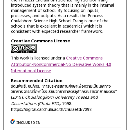
the Princess Chulabhorn Science High School Trang
introduced system theory that is mainly in the internal
management of school. By focusing on inputs,
processes, and outputs. As a result, the Princess
Chulabhorn Science High School Trang is one of the
schools that is excellent in academics which it is
consistent with expected researcher framework.
Creative Commons License
This work is licensed under a
Creative Commons
Attribution-NonCommercial-No Derivative Works 4.0
International License
.
Recommended Citation
รัตนพันธ์, ชนภัทร, "การบริหารสถานศึกษาเพื่อความเป็นเลิศทาง
วิชาการ :กรณีศึกษาโรงเรียนวิทยาศาสตร์จุฬาภรณราชวิทยาลัยตรัง"
(2019).
Chulalongkorn University Theses and
Dissertations (Chula ETD)
. 7098.
https://digital.car.chula.ac.th/chulaetd/7098
INCLUDED IN