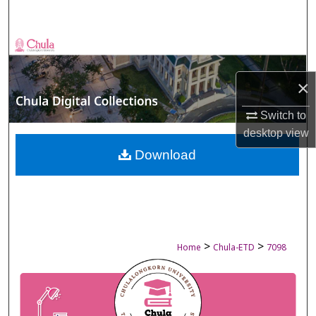
Search
Browse Collections
My Account
×
Switch to
About
desktop
view
Digital Commons Network™
Download
>
>
Home
Chula-ETD
7098