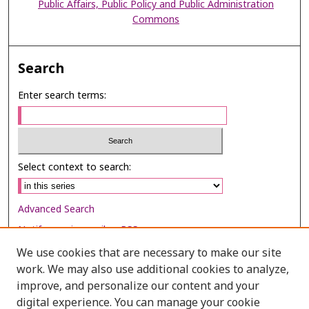
Public Affairs, Public Policy and Public Administration
Commons
Search
Enter search terms:
Select context to search:
Advanced Search
Notify me via email or
RSS
We use cookies that are necessary to make our site
Browse
work. We may also use additional cookies to analyze,
Collections
improve, and personalize our content and your
digital experience. You can manage your cookie
Disciplines