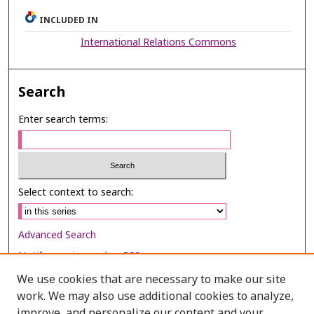
INCLUDED IN
International Relations Commons
Search
Enter search terms:
Select context to search:
Advanced Search
Notify me via email or
RSS
We use cookies that are necessary to make our site
Browse
work. We may also use additional cookies to analyze,
Collections
improve, and personalize our content and your