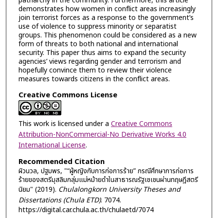
patriarchy in the community. Furthermore, this article
demonstrates how women in conflict areas increasingly
join terrorist forces as a response to the government’s
use of violence to suppress minority or separatist
groups. This phenomenon could be considered as a new
form of threats to both national and international
security. This paper thus aims to expand the security
agencies’ views regarding gender and terrorism and
hopefully convince them to review their violence
measures towards citizens in the conflict areas.
Creative Commons License
This work is licensed under a
Creative Commons
Attribution-NonCommercial-No Derivative Works 4.0
International License
.
Recommended Citation
ผิวนวล, ปฐมพร, "“ผู้หญิงกับการก่อการร้าย” กรณีศึกษาการก่อการ
ร้ายของสตรีมุสลิมกลุ่มแม่หม้ายดำในสาธารณรัฐเชเชนผ่านทฤษฎีสตรี
นิยม" (2019).
Chulalongkorn University Theses and
Dissertations (Chula ETD)
. 7074.
https://digital.car.chula.ac.th/chulaetd/7074