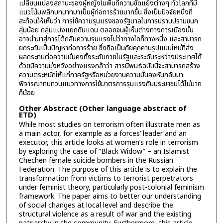
เปลี่ยนแปลงสถานะของผู้หญิงในพื้นที่ความขัดแย้งต่างๆ ทั่วโลกที่มี
แนวโน้มพลิกบทบาทมาเป็นผู้ก่อการร้ายมากขึ้น ซึ่งเป็นปัจจัยหนึ่งที่
สะท้อนให้เห็นว่า การใช้ความรุนแรงของรัฐบาลในการปราบปรามชนก
ลุ่มน้อย กลุ่มแบ่งแยกดินแดน ตลอดจนผู้เห็นต่างทางการเมืองนั้น
อาจนำมาสู่การโต้กลับความรุนแรงไม่ว่าทางใดก็ทางหนึ่ง และสามารถ
ยกระดับเป็นปัญหาก่อการร้าย ซึ่งถือเป็นภัยคุกคามรูปแบบใหม่ที่ส่ง
ผลกระทบต่อความมั่นคงทั้งระดับภายในรัฐและระดับระหว่างประเทศได้
ด้วยมีความมุ่งหวังอย่างแรงกล้าว่า สารนิพนธ์ฉบับนี้จะสามารถสร้าง
ความตระหนักให้แก่ภาครัฐหรือหน่วยงานความมั่นคงหันกลับมา
พิจารณาทบทวนแนวทางการใช้มาตรการรุนแรงกับประชาชนได้ไม่มาก
ก็น้อย
Other Abstract (Other language abstract of
ETD)
While most studies on terrorism often illustrate men as
a main actor, for example as a forces’ leader and an
executor, this article looks at women’s role in terrorism
by exploring the case of “Black Widow” – an Islamist
Chechen female suicide bombers in the Russian
Federation. The purpose of this article is to explain the
transformation from victims to terrorist perpetrators
under feminist theory, particularly post-colonial feminism
framework. The paper aims to better our understanding
of social changes at local level and describe the
structural violence as a result of war and the existing