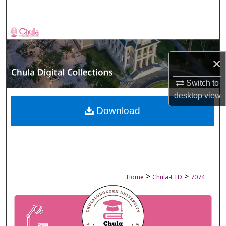
Search
Browse Collections
My Account
×
Switch to
About
desktop
view
Digital Commons Network™
Download
>
>
Home
Chula-ETD
7074