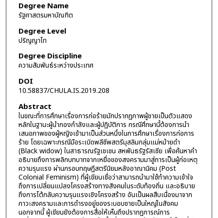
Degree Name
รัฐศาสตรมหาบัณฑิต
Degree Level
ปริญญาโท
Degree Discipline
ความสัมพันธ์ระหว่างประเทศ
DOI
10.58837/CHULA.IS.2019.208
Abstract
ในขณะที่การศึกษาเรื่องการก่อร้ายมักปรากฏภาพผู้ชายเป็นตัวแสดง
หลักในฐานะผู้นำกองกำลังและผู้ปฏิบัติการ กรณีศึกษานี้ต้องการนำ
เสนอภาพของผู้หญิงเข้ามาเป็นส่วนหนึ่งในการศึกษาเรื่องการก่อการ
ร้าย โดยเฉพาะกรณีมือระเบิดพลีชีพสตรีมุสลิมกลุ่มแม่หม้ายดำ
(Black widow) ในสาธารณรัฐเชเชน สหพันธรัฐรัสเซีย เพื่อค้นหาคำ
อธิบายถึงการพลิกบทบาทจากเหยื่อของสงครามมาสู่การเป็นผู้ก่อเหตุ
ความรุนแรง ผ่านกรอบทฤษฎีสตรีนิยมหลังอาณานิคม (Post
Colonial Feminism) ที่ผู้เขียนเชื่อว่าสามารถนำมาใช้ทำความเข้าใจ
ถึงการเปลี่ยนแปลงโครงสร้างทางสังคมในระดับท้องถิ่น และอธิบาย
ถึงการโต้กลับความรุนแรงเชิงโครงสร้าง อันเป็นผลสืบเนื่องมาจาก
ภาวะสงครามและการดำรงอยู่ของระบอบชายเป็นใหญ่ในสังคม
นอกจากนี้ ผู้เขียนยังต้องการสื่อให้เห็นถึงปรากฎการณ์การ