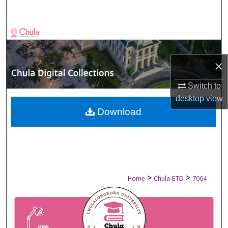
Search
Browse Collections
My Account
×
About
Switch to
desktop
view
Digital Commons Network™
Download
>
>
Home
Chula-ETD
7064