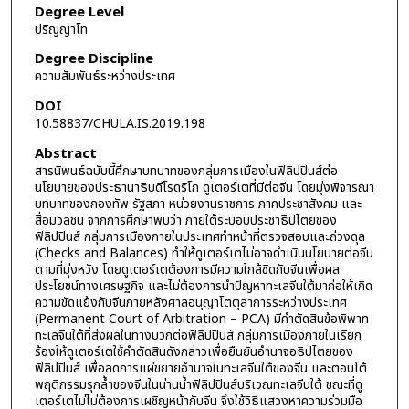
Degree Level
ปริญญาโท
Degree Discipline
ความสัมพันธ์ระหว่างประเทศ
DOI
10.58837/CHULA.IS.2019.198
Abstract
สารนิพนธ์ฉบับนี้ศึกษาบทบาทของกลุ่มการเมืองในฟิลิปปินส์ต่อ
นโยบายของประธานาธิบดีโรดริโก ดูเตอร์เตที่มีต่อจีน โดยมุ่งพิจารณา
บทบาทของกองทัพ รัฐสภา หน่วยงานราชการ ภาคประชาสังคม และ
สื่อมวลชน จากการศึกษาพบว่า ภายใต้ระบอบประชาธิปไตยของ
ฟิลิปปินส์ กลุ่มการเมืองภายในประเทศทำหน้าที่ตรวจสอบและถ่วงดุล
(Checks and Balances) ทำให้ดูเตอร์เตไม่อาจดำเนินนโยบายต่อจีน
ตามที่มุ่งหวัง โดยดูเตอร์เตต้องการมีความใกล้ชิดกับจีนเพื่อผล
ประโยชน์ทางเศรษฐกิจ และไม่ต้องการนำปัญหาทะเลจีนใต้มาก่อให้เกิด
ความขัดแย้งกับจีนภายหลังศาลอนุญาโตตุลาการระหว่างประเทศ
(Permanent Court of Arbitration – PCA) มีคำตัดสินข้อพิพาท
ทะเลจีนใต้ที่ส่งผลในทางบวกต่อฟิลิปปินส์ กลุ่มการเมืองภายในเรียก
ร้องให้ดูเตอร์เตใช้คำตัดสินดังกล่าวเพื่อยืนยันอำนาจอธิปไตยของ
ฟิลิปปินส์ เพื่อลดการแผ่ขยายอำนาจในทะเลจีนใต้ของจีน และตอบโต้
พฤติกรรมรุกล้ำของจีนในน่านน้ำฟิลิปปินส์บริเวณทะเลจีนใต้ ขณะที่ดู
เตอร์เตไม่ไม่ต้องการเผชิญหน้ากับจีน จึงใช้วิธีแสวงหาความร่วมมือ