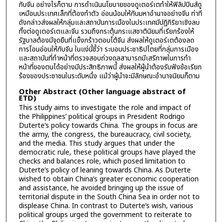
กับจีน อย่างไรก็ตาม การดำเนินนโยบายของดูเตอร์เตทำให้ฟิลิปปินส์ดู
เหมือนประเทศเล็กที่ต้องทำตัว อ่อนน้อมให้กับมหาอำนาจอย่างจีน ท่าที
ดังกล่าวส่งผลให้กลุ่มและสถาบันการเมืองในประเทศมีปฏิกิริยาเชิงลบ
ทั้งต่อดูเตอร์เตและจีน รวมถึงกระตุ้นกระแสชาตินิยมที่เรียกร้องให้
รัฐบาลต้องมีจุดยืนที่แข็งกร้าวตอบโต้จีน ส่งผลให้ดูเตอร์เตต้องลด
การโอนอ่อนให้กับจีน ในแง่นี้ชี้ว่า ระบอบประชาธิปไตยที่กลุ่มการเมือง
และสถาบันที่ทำหน้าที่ตรวจสอบถ่วงดุลสามารถมีเสรีภาพในการทำ
หน้าที่ของตนได้อย่างมีประสิทธิภาพนี้ ส่งผลให้ผู้นำต้องรับฟังข้อเรียก
ร้องของประชาชนในระดับหนึ่ง แม้ว่าผู้นำจะมีลักษณะอำนาจนิยมก็ตาม
Other Abstract (Other language abstract of
ETD)
This study aims to investigate the role and impact of
the Philippines’ political groups in President Rodrigo
Duterte’s policy towards China. The groups in focus are
the army, the congress, the bureaucracy, civil society,
and the media. This study argues that under the
democratic rule, these political groups have played the
checks and balances role, which posed limitation to
Duterte’s policy of leaning towards China. As Duterte
wished to obtain China’s greater economic cooperation
and assistance, he avoided bringing up the issue of
territorial dispute in the South China Sea in order not to
displease China. In contrast to Duterte’s wish, various
political groups urged the government to reiterate to