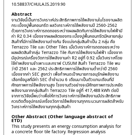
10.58837/CHULA.IS.2019.90
Abstract
งานวิจัยนี้เป็นการวิเคราะห์ประสิทธิภาพการใช้พลังงานในโรงงานผลิต
กระเบื้องปูพื้นคอนกรีต ผลวิเคราะห์การใช้พลังงานปี 2560-2562
ด้วยการวิเคราะห์การถดถอยระหว่างผลผลิตกับการใช้พลังงานไฟฟ้ามี
ค่า R2 0.34 เนื่องจากผลผลิตของกระเบื้องปูพื้นคอนกรีตมีหลายกลุ่ม
สินค้าที่มีการใช้พลังงานต่างกัน จึงแบ่งกลุ่มสินค้าเป็น 2 กลุ่ม คือ
Terrazzo Tile และ Other Tiles เมื่อวิเคราะห์การถดถอยระหว่าง
ผลผลิตสินค้ากลุ่ม Terrazzo Tile กับการใช้พลังงานไฟฟ้า เนื่องจาก
มีอุปกรณ์เครื่องวัดการใช้พลังงานค่า R2 อยู่ที่ 0.92 เมื่อวิเคราะห์โดย
ใช้ค่าพลังงานจำเพาะและกราฟ CUSUM สินค้า Terrazzo Tile พบ
ว่าปี 2561 และ 2562 ประสิทธิภาพการใช้พลังงานต่ำกว่าปี 2560
เนื่องจากค่า SEC สูงกว่า เพื่อกำหนดเป้าหมายการอนุรักษ์พลังงาน
เลือกข้อมูลที่มีค่า SEC ต่ำจำนวน 6 เดือนมาเป็นตัวแทนเดือนที่มี
ศักยภาพการใช้พลังงานสูง โรงงานตัวอย่างจะมีศักยภาพการประหยัด
พลังงานจากกลุ่มสินค้า Terrazzo Tile อยู่ที่ 417,488 kWh ต่อปี
จากการวิจัยนี้พบว่าเพื่อให้การวิเคราะห์การใช้พลังงานมีประสิทธิภาพ
ควรติดตั้งอุปกรณ์เครื่องวัดการใช้พลังงานทุกกระบวนการผลิตสำหรับ
วิเคราะห์การใช้พลังงานทุกกลุ่มสินค้า
Other Abstract (Other language abstract of
ETD)
This study presents an energy consumption analysis for
a concrete floor tile factory. Regression analysis