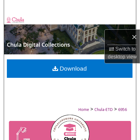
Search
Browse Collections
×
My Account
Switch to
About
desktop
view
Digital Commons Network™
Download
>
>
Home
Chula-ETD
6956