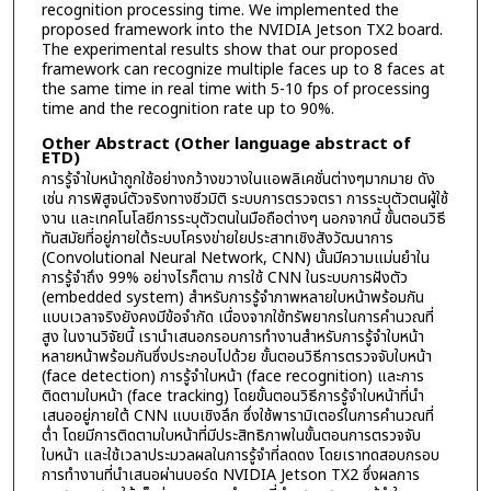
recognition processing time. We implemented the
proposed framework into the NVIDIA Jetson TX2 board.
The experimental results show that our proposed
framework can recognize multiple faces up to 8 faces at
the same time in real time with 5-10 fps of processing
time and the recognition rate up to 90%.
Other Abstract (Other language abstract of
ETD)
การรู้จำใบหน้าถูกใช้อย่างกว้างขวางในแอพลิเคชั่นต่างๆมากมาย ดัง
เช่น การพิสูจน์ตัวจริงทางชีวมิติ ระบบการตรวจตรา การระบุตัวตนผู้ใช้
งาน และเทคโนโลยีการระบุตัวตนในมือถือต่างๆ นอกจากนี้ ขั้นตอนวิธี
ทันสมัยที่อยู่ภายใต้ระบบโครงข่ายใยประสาทเชิงสังวัฒนาการ
(Convolutional Neural Network, CNN) นั้นมีความแม่นยำใน
การรู้จำถึง 99% อย่างไรก็ตาม การใช้ CNN ในระบบการฝังตัว
(embedded system) สำหรับการรู้จำภาพหลายใบหน้าพร้อมกัน
แบบเวลาจริงยังคงมีข้อจำกัด เนื่องจากใช้ทรัพยากรในการคำนวณที่
สูง ในงานวิจัยนี้ เรานำเสนอกรอบการทำงานสำหรับการรู้จำใบหน้า
หลายหน้าพร้อมกันซึ่งประกอบไปด้วย ขั้นตอนวิธีการตรวจจับใบหน้า
(face detection) การรู้จำใบหน้า (face recognition) และการ
ติดตามใบหน้า (face tracking) โดยขั้นตอนวิธีการรู้จำใบหน้าที่นำ
เสนออยู่ภายใต้ CNN แบบเชิงลึก ซึ่งใช้พารามิเตอร์ในการคำนวณที่
ต่ำ โดยมีการติดตามใบหน้าที่มีประสิทธิภาพในขั้นตอนการตรวจจับ
ใบหน้า และใช้เวลาประมวลผลในการรู้จำที่ลดดง โดยเราทดสอบกรอบ
การทำงานที่นำเสนอผ่านบอร์ด NVIDIA Jetson TX2 ซึ่งผลการ