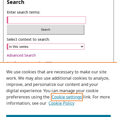
Search
Enter search terms:
Select context to search:
Advanced Search
Notify me via email or
RSS
We use cookies that are necessary to make our site
Browse
work. We may also use additional cookies to analyze,
Collections
improve, and personalize our content and your
digital experience. You can manage your cookie
Disciplines
preferences using the
Cookie settings
link. For more
Authors
information, see our
Cookie Policy
Author Corner