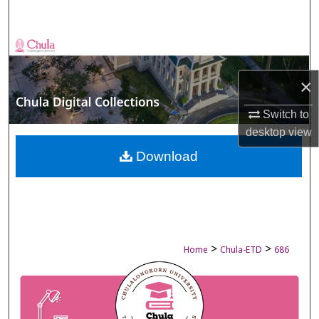
Search
Browse Collections
×
My Account
Switch to
About
desktop
view
Digital Commons Network™
Download
>
>
Home
Chula-ETD
686