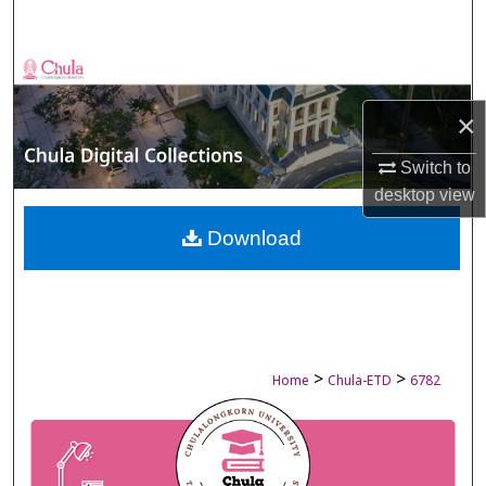
Search
Browse Collections
×
My Account
Switch to
About
desktop
view
Digital Commons Network™
Download
>
>
Home
Chula-ETD
6782