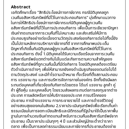
Abstract
เอกัตศึกษาเรื่อง “สิทธิประโยชน์ทางภาษีอากร กรณีนิติบุคคลถูก
เวนคืนอสังหาริมทรัพย์ที่มีไว้ในการประกอบกิจการ” มุ่งศึกษาแนวทาง
ในการให้สิทธิประโยชน์ทางภาษีอากรแก่นิติบุคคลผู้ถูกเวนคืน
อสังหาริมทรัพย์ที่มีไว้ในการประกอบกิจการ เพื่อเป็นการเยียวยาปัญหา
เงินค่าทดแทนจากการเวนคืนที่ไม่เหมาะสม และส่งเสริมให้มีการ
ประกอบธุรกิจอย่างต่อเนื่องตามวัตถุประสงค์ของกิจการต่อไปทั้งนี้ยัง
เป็นไปตามหลักการบริหารภาษีอากรที่ดี จากการศึกษาพบประเด็น
ปัญหาที่เกิดขึ้นกับนิติบุคคลผู้ถูกเวนคืนอสังหาริมทรัพย์ที่มีไว้ในการ
ประกอบกิจการ ดังนี้ 1.นิติบุคคลได้รับความเดือดร้อนจากการเวนคืน
อสังหาริมทรัพย์แตกต่างกันไปในแต่ละกิจการตามความสำคัญของ
อสังหาริมทรัพย์ที่ถูกเวนคืนนั้นที่มีต่อกิจการ โดยนิติบุคคลต้องเตรียม
ตัวดำเนินการต่างๆ เพื่อให้สามารถยังคงดำเนินธุรกิจของตนต่อไปได้
ตามวัตถุประสงค์ และมีกำไรตามเป้าหมาย ทั้งเรื่องที่ตั้งสถานประกอบ
การ แรงงาน ทุน และการบริหารจัดการภายในองค์กร อีกทั้งยังมีผลก
ระทบต่อบุคคลที่เกี่ยวข้องกับกิจการโดยตรง ได้แก่ แรงงาน ลูกค้า คู่
ค้า ผู้ถือหุ้น และบุคคลอื่นๆ โดยรวมส่งผลกระทบต่อการลงทุนจากต่าง
ประเทศ การผลิตหรือการให้บริการของประเทศ การบริโภคของ
ประชาชน การจ้างแรงงาน การกระจายรายได้ และการดำรงชีวิตอยู่
อย่างสงบสุขของคนในสังคม 2.ราคาประเมินทุนทรัพย์เพื่อเรียกเก็บค่า
ธรรมเนียมในการจดทะเบียนสิทธิและนิติกรรมที่รัฐนำมาใช้เป็นราคาพื้น
ฐานในการคำนวณเงินค่าทดแทนสำหรับการเวนคืนอสังหาริมทรัพย์จาก
ประชาชน เป็นราคาประเมินทุกๆ 4 ปี และส่วนใหญ่มักจะต่ำกว่าราคา
ตลาด เพื่อเป็นการลดค่าธรรมเนียมและภาษีอากรที่ประชาชนต้องจ่าย