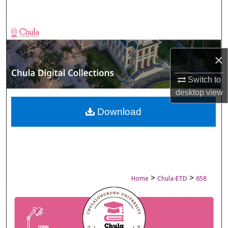
Search
Browse Collections
×
My Account
Switch to
About
desktop
view
Digital Commons Network™
Download
>
>
Home
Chula-ETD
658