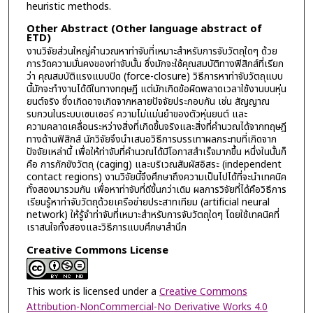
heuristic methods.
Other Abstract (Other language abstract of
ETD)
งานวิจัยส่วนใหญ่คำนวณหาท่าจับที่เหมาะสำหรับการจับวัตถุใดๆ ด้วย
การวัดความมั่นคงของท่าจับนั้น ซึ่งมักจะใช้คุณสมบัติทางฟิสิกส์ที่เรียก
ว่า คุณสมบัติแรงแบบปิด (force-closure) วิธีการหาท่าจับวัตถุแบบ
นี้มักจะทำงานได้ดีในทางทฤษฎี แต่มักเกิดข้อผิดพลาดเวลาใช้งานบนหุ่น
ยนต์จริง ซึ่งเกิดอาจเกิดจากหลายปัจจัยประกอบกัน เช่น สัญญาณ
รบกวนในระบบเซนเซอร์ ความไม่แม่นยำของตัวหุ่นยนต์ และ
ความคลาดเคลื่อนระหว่างสิ่งที่เกิดขึ้นจริงและสิ่งที่คำนวณได้จากทฤษฎี
ทางด้านฟิสิกส์ นักวิจัยจึงนำเสนอวิธีการบรรเทาผลกระทบที่เกิดจาก
ปัจจัยเหล่านี้ เพื่อให้ท่าจับที่คำนวณได้มีโอกาสสำเร็จมากขึ้น หนึ่งในนั้นก็
คือ การกักขังวัตถุ (caging) และบริเวณสัมผัสอิสระ (independent
contact regions) งานวิจัยนี้จึงศึกษาถึงความเป็นไปได้ที่จะนำเทคนิค
ทั้งสองมารวมกัน เพื่อหาท่าจับที่ดีขึ้นกว่าเดิม ผลการวิจัยที่ได้คือวิธีการ
เรียนรู้หาท่าจับวัตถุด้วยเครือข่ายประสาทเทียม (artificial neural
network) ให้รู้จำท่าจับที่เหมาะสำหรับการจับวัตถุใดๆ โดยใช้เทคนิคที่
เราสนใจทั้งสองและวิธีการแบบศึกษาสำนึก
Creative Commons License
This work is licensed under a
Creative Commons
Attribution-NonCommercial-No Derivative Works 4.0