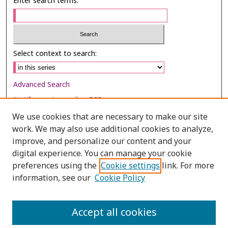
Enter search terms:
Select context to search:
Advanced Search
Notify me via email or
RSS
We use cookies that are necessary to make our site
Browse
work. We may also use additional cookies to analyze,
Collections
improve, and personalize our content and your
digital experience. You can manage your cookie
Disciplines
preferences using the
Cookie settings
link. For more
Authors
information, see our
Cookie Policy
Author Corner
Author FAQ
Accept all cookies