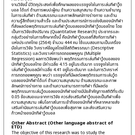
งานวิจัยนี้ มีวัตถุประสงค์เพื่อศึกษาผลของแรงจูงใจในการเล่นกีฬาวู๊ด
บอล ได้แก่ ด้านการพบปะผู้คน ด้านความสนุกสนาน ด้านความชำนาญ
ในการเล่นกีฬา ด้านสมรรถนะและภาพลักษณ์ทางร่างกาย และด้าน
ความรู้สึกถึงความสำเร็จ และด้านประสบการณ์การแข่งขันของนักกีฬา
ที่ส่งผลต่อพฤติกรรมการเล่นกีฬาวู้ดบอลของนักกีฬาวู้ดบอลไทย โดย
เป็นการวิจัยเชิงปริมาณ (Quantitative Research) ประชากรและ
กลุ่มตัวอย่างในการศึกษาครั้งนี้ คือนักกีฬาวู้ดบอลที่สังกัดการกีฬา
แห่งประเทศไทย (2564) จำนวน 444 คน ใช้แบบสอบถามเป็นเครื่อง
มือในการวิจัย วิเคราะห์ข้อมูลโดยใช้สถิติพรรณนา (Descriptive
Statistics) และวิเคราะห์การถดถอยพหุคูณ (Multiple
Regression) ผลการวิจัยพบว่า พฤติกรรมการเล่นกีฬาวู้ดบอลของ
นักกีฬาวู้ดบอลไทย มีค่าเฉลี่ย 4.15 อยู่ในระดับมาก แรงจูงใจในการ
เล่นกีฬาวู้ดบอลมีค่าเฉลี่ย 4.41 อยู่ในระดับมาก และในการวิเคราะห์
การถดถอยพหุคูณ พบว่า แรงจูงใจที่มีผลต่อพฤติกรรมการเล่นวู้ด
บอลของนักกีฬาได้แก่ ด้านความสนุกสนาน ด้านสมรรถนะและภาพ
ลักษณ์ทางร่างกาย และด้านความสามารถทางกีฬา ที่มีผลต่อ
พฤติกรรมการเล่นวู้ดบอลของนักกีฬาอย่างมีนัยสำคัญทางสถิติที่ระดับ
0.05 ข้อเสนอแนะจากการวิจัย ควรส่งเสริมกีฬาวู้ดบอลเป็นกีฬาเพื่อ
ความสนุกสนาน เพิ่มโอกาสในการเข้าถึงของนักกีฬาที่หลากหลายส่ง
เสริมค่านิยมการเล่นกีฬาวู้ดบอลเพื่อสุขภาพ และส่งเสริมความ
ก้าวหน้าของนักกีฬาวู้ดบอล
Other Abstract (Other language abstract of
ETD)
The objective of this research was to study the