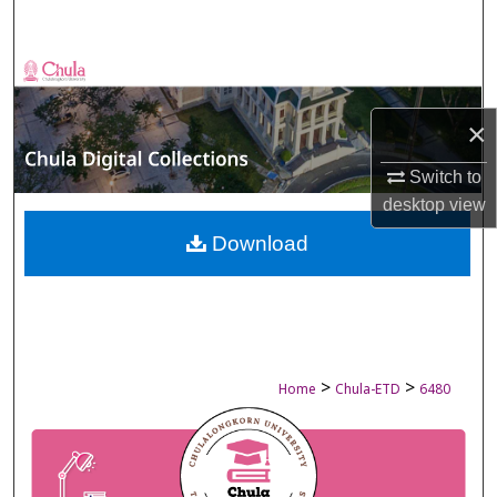
Search
Browse Collections
×
My Account
Switch to
About
desktop
view
Digital Commons Network™
Download
>
>
Home
Chula-ETD
6480