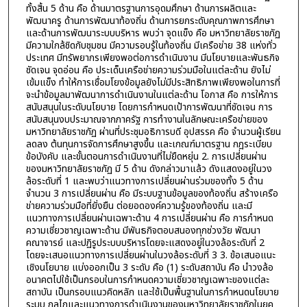
ทั้งสิ้น 5 ด้าน คือ ด้านมาตรฐานการอุดมศึกษา ด้านการผลิตและ
พัฒนาครู ด้านการพัฒนาท้องถิ่น ด้านการยกระดับคุณภาพการศึกษา
และด้านการพัฒนาระบบบริหาร พบว่า จุดแข็ง คือ มหาวิทยาลัยราชภัฏ
มีความใกล้ชิดกับชุมชน มีความรอบรู้ในท้องถิ่น มีเครือข่าย 38 แห่งทั่ว
ประเทศ มีทรัพยากรเพียงพอต่อการดำเนินงาน มีนโยบายและพันธกิจ
ชัดเจน จุดอ่อน คือ ประเด็นเครือข่ายความร่วมมือในแต่ละด้าน ยังไม่
เข้มแข็ง ทำให้การเชื่อมโยงข้อมูลยังไม่มีประสิทธิภาพเพียงพอในการที่
จะนำข้อมูลมาพัฒนาการดำเนินงานในแต่ละด้าน โอกาส คือ การให้การ
สนับสนุนในระดับนโยบาย โดยการกำหนดเป้าการพัฒนาที่ชัดเจน การ
สนับสนุนงบประมาณจากภาครัฐ การทำงานในลักษณะเครือข่ายของ
มหาวิทยาลัยราชภัฏ ผ่านที่ประชุมอธิการบดี อุปสรรค คือ จำนวนผู้เรียน
ลดลง ต้นทุนการจัดการศึกษาสูงขึ้น และเกณฑ์มาตรฐาน กฎระเบียบ
ข้อบังคับ และขั้นตอนการดำเนินงานที่ไม่ยืดหยุ่น 2. การเปลี่ยนผ่าน
ของมหาวิทยาลัยราชภัฏ มี 5 ด้าน ดังกล่าวมาแล้ว ดังแสดงอยู่ในวง
ล้อระดับที่ 1 และพบว่าแนวทางการเปลี่ยนผ่านร่วมของทั้ง 5 ด้าน
จำนวน 3 การเปลี่ยนผ่าน คือ มีระบบฐานข้อมูลของท้องถิ่น สร้างเครือ
ข่ายความร่วมมือที่ยั่งยืน ต่อยอดองค์ความรู้ของท้องถิ่น และมี
แนวทางการเปลี่ยนผ่านเฉพาะด้าน 4 การเปลี่ยนผ่าน คือ การกำหนด
ความเชี่ยวชาญเฉพาะด้าน มีพันธกิจตอบสนองทุกช่วงวัย พัฒนา
คณาจารย์ และปฏิรูประบบบริหารโดยจะแสดงอยู่ในวงล้อระดับที่ 2
โดยจะเสนอแนวทางการเปลี่ยนผ่านในวงล้อระดับที่ 3 3. ข้อเสนอแนะ
เชิงนโยบาย แบ่งออกเป็น 3 ระดับ คือ (1) ระดับสถาบัน คือ นำวงล้อ
อนาคตไปใช้เป็นกรอบในการกำหนดความเชี่ยวชาญเฉพาะของแต่ละ
สถาบัน เป็นกรอบแนวคิดหลัก และใช้เป็นพื้นฐานในการกำหนดนโยบาย
ระบบ กลไกและแนวทางการดำเนินงานของมหาวิทยาลัยราชภัฏในยุค