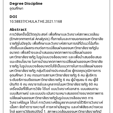
Degree Discipline
อุดมศึกษา
DOI
10.58837/CHULA.THE.2021.1168
Abstract
การวิจัยครั้งนี้มีวัตถุประสงค์ เพื่อศึกษาและวิเคราะห์สภาพแวดล้อม
(Environmental Analysis) ทั้งภายในและภายนอกของมหาวิทยาลัย
ราชภัฏในปัจจุบัน เพื่อศึกษาและวิเคราะห์สถานการณ์ที่มีแนวโน้มที่จะ
เกิดขึ้นและมีผลกระทบต่อการเปลี่ยนผ่านของมหาวิทยาลัยราชภัฏใน
อนาคต เพื่อสร้างและนำเสนออนาคตภาพการเปลี่ยนผ่านของ
มหาวิทยาลัยราชภัฏ ในรูปแบบวงล้ออนาคต และเพื่อนำเสนอข้อเสนอ
แนะเชิงนโยบาย ในการนำอนาคตภาพการเปลี่ยนผ่านของมหาวิทยาลัย
ราชภัฏ ในรูปแบบวงล้ออนาคตไปใช้เป็นแนวทางในการเปลี่ยนผ่านของ
มหาวิทยาลัยราชภัฏ กลุ่มตัวอย่างประกอบด้วย ผู้ทรงคุณวุฒิทางการ
อุดมศึกษา 3 คน กรรมการสภามหาวิทยาลัยราชภัฏ 6 คน ผู้บริหาร
ระดับอธิการบดีของมหาวิทยาลัยราชภัฏ 6 คน ผู้นำชุมชน 6 คน ผู้ใช้
บัณฑิต 6 คน คณาจารย์และบุคลากรในมหาวิทยาลัยราชภัฏ 60 คน
เครื่องมือที่ใช้ในการวิจัย ได้แก่ แบบวิเคราะห์เอกสาร แบบสอบถาม
แบบสัมภาษณ์ และแบบประเมินความเหมาะสมของร่างอนาคตภาพการ
เปลี่ยนผ่านของมหาวิทยาลัยราชภัฏในรูปแบบวงล้ออนาคต การ
วิเคราะห์ข้อมูล ได้แก่ การวิเคราะห์ข้อมูลจากเอกสารใช้วิธีการวิเคราะห์
เนื้อหา จัดทำตารางความถี่ การหาค่ามัธยฐาน และค่าพิสัยระหว่างควอ
ไทล์ ผลการวิจัยสรุปดังนี้ 1. สภาพแวดล้อมของมหาวิทยาลัยราชภัฏมี