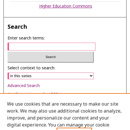
Higher Education Commons
Search
Enter search terms:
Select context to search:
Advanced Search
Notify me via email or
RSS
We use cookies that are necessary to make our site
Browse
work. We may also use additional cookies to analyze,
improve, and personalize our content and your
Collections
digital experience. You can manage your cookie
Disciplines