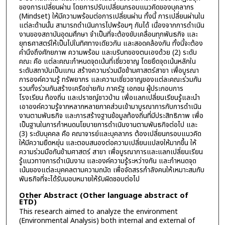
ของการเปลี่ยนผ่าน โดยการปรับเปลี่ยนกรอบแนวคิดของบุคลากร
(Mindset) ให้มีความพร้อมต่อการเปลี่ยนผ่าน ทั้งนี้ การเปลี่ยนผ่านใน
แต่ละด้านนั้น สามารถดำเนินการไปพร้อมๆ กันได้ เนื่องจากการดำเนิน
งานของสถาบันอุดมศึกษา จำเป็นที่จะต้องขับเคลื่อนทุกพันธกิจ และ
ยุทธศาสตร์ให้เป็นไปในทิศทางเดียวกัน และสอดคล้องกัน ทั้งนี้จะต้อง
คำนึงถึงศักยภาพ ความพร้อม และบริบทของตนเองด้วย (2) ระดับ
คณะ คือ แต่ละคณะกำหนดจุดเน้นที่เชี่ยวชาญ โดยยึดจุดเน้นหลักใน
ระดับสถาบันเป็นแกน สร้างความร่วมมือข้ามศาสตร์สาขา เพื่อบูรณา
การองค์ความรู้ ทรัพยากร และความเชี่ยวชาญของแต่ละคณะร่วมกัน
รวมทั้งร่วมกันสร้างเครือข่ายกับ ภาครัฐ เอกชน ผู้ประกอบการ
โรงเรียน ท้องถิ่น และปราชญ์ชาวบ้าน เพื่อแลกเปลี่ยนเรียนรู้และนำ
เอาองค์ความรู้จากหลากหลายภาคส่วนเข้ามาบูรณาการกับการดำเนิน
งานตามพันธกิจ และการสร้างฐานข้อมูลท้องถิ่นที่มีประสิทธิภาพ เพื่อ
เป็นฐานในการกำหนดนโยบายการดำเนินงานตามพันธกิจต่อไป และ
(3) ระดับบุคคล คือ คณาจารย์และบุคลากร ต้องเปลี่ยนกรอบแนวคิด
ให้มีความยืดหยุ่น และตอบสนองต่อความเปลี่ยนแปลงให้มากขึ้น ให้
ความร่วมมือกันข้ามศาสตร์ สาขา เพื่อบูรณาการและแลกเปลี่ยนเรียน
รู้แนวทางการดำเนินงาน และองค์ความรู้ระหว่างกัน และกำหนดจุด
เน้นของแต่ละบุคคลตามความถนัด เพื่อจัดสรรกำลังคนให้เหมาะสมกับ
พันธกิจที่จะได้รับมอบหมายให้รับผิดชอบต่อไป
Other Abstract (Other language abstract of
ETD)
This research aimed to analyze the environment
(Environmental Analysis) both internal and external of