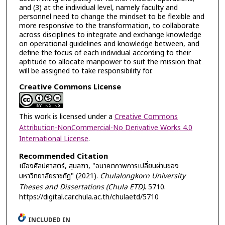
and (3) at the individual level, namely faculty and
personnel need to change the mindset to be flexible and
more responsive to the transformation, to collaborate
across disciplines to integrate and exchange knowledge
on operational guidelines and knowledge between, and
define the focus of each individual according to their
aptitude to allocate manpower to suit the mission that
will be assigned to take responsibility for.
Creative Commons License
This work is licensed under a
Creative Commons
Attribution-NonCommercial-No Derivative Works 4.0
International License
.
Recommended Citation
เมืองศิลปศาสตร์, สุมลฑา, "อนาคตภาพการเปลี่ยนผ่านของ
มหาวิทยาลัยราชภัฏ" (2021).
Chulalongkorn University
Theses and Dissertations (Chula ETD)
. 5710.
https://digital.car.chula.ac.th/chulaetd/5710
INCLUDED IN