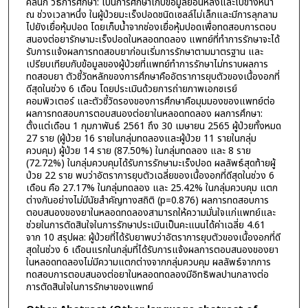
คลินิก วิธีการศึกษา: เป็นการศึกษาเก็บข้อมูลย้อนหลังและไปข้างหน้า
ณ ช่วงเวลาหนึ่ง ในผู้ป่วยมะเร็งปอดชนิดเซลล์ไม่เล็กและมีการลุกลาม
ไปยังเยื่อหุ้มปอด โดยเก็บน้ำจากช่องเยื่อหุ้มปอดเพื่อทดสอบการตอบ
สนองต่อยารักษามะเร็งปอดในหลอดทดลอง แพทย์ที่ทำการรักษาจะได้
รับการแจ้งผลการทดสอบยาก่อนเริ่มการรักษาตามมาตรฐาน และ
เปรียบเทียบกับข้อมูลของผู้ป่วยที่แพทย์ทำการรักษาไม่ทราบผลการ
ทดสอบยา ตัวชี้วัดหลักของการศึกษาคืออัตราการยุบตัวของเนื้องอกที่
ดีสุดในช่วง 6 เดือน โดยประเมินด้วยการถ่ายภาพเอกซเรย์
คอมพิวเตอร์ และตัวชี้วัดรองของการศึกษาคือมุมมองของแพทย์ต่อ
ผลการทดสอบการตอบสนองต่อยาในหลอดทดลอง ผลการศึกษา:
ตั้งแต่เดือน 1 กุมภาพันธ์ 2561 ถึง 30 เมษายน 2565 ผู้ป่วยทั้งหมด
27 ราย (ผู้ป่วย 16 รายในกลุ่มทดลองและผู้ป่วย 11 รายในกลุ่ม
ควบคุม) ผู้ป่วย 14 ราย (87.50%) ในกลุ่มทดลอง และ 8 ราย
(72.72%) ในกลุ่มควบคุมได้รับการรักษามะเร็งปอด ผลลัพธ์สุดท้ายผู้
ป่วย 22 ราย พบว่าอัตราการยุบตัวเฉลี่ยของเนื้องอกที่ดีสุดในช่วง 6
เดือน คือ 27.17% ในกลุ่มทดลอง และ 25.42% ในกลุ่มควบคุม แตก
ต่างกันอย่างไม่มีนัยสำคัญทางสถิติ (p=0.876) ผลการทดสอบการ
ตอบสนองของยาในหลอดทดลองสามารถให้ความมั่นใจแก่แพทย์และ
ช่วยในการตัดสินใจในการรักษาประเมินเป็นคะแนนได้ค่าเฉลี่ย 4.61
จาก 10 สรุปผล: ผู้ป่วยที่ได้รับยาพบว่าอัตราการยุบตัวของเนื้องอกที่ดี
สุดในช่วง 6 เดือนแรกในกลุ่มที่ได้รับการแจ้งผลการตอบสนองของยา
ในหลอดทดลองไม่มีความแตกต่างจากกลุ่มควบคุม ผลลัพธ์จากการ
ทดสอบการตอบสนองต่อยาในหลอดทดลองมีอิทธิพลปานกลางต่อ
การตัดสินใจในการรักษาของแพทย์