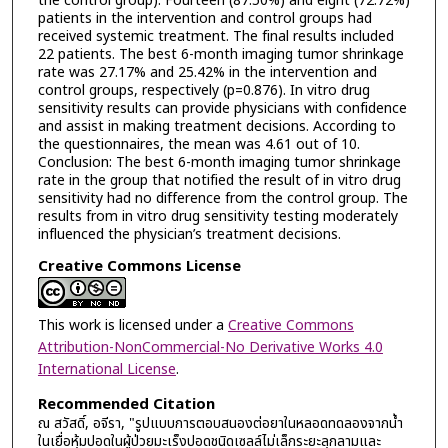
the control group). Fourteen (87.50%) and eight (72.72%)
patients in the intervention and control groups had
received systemic treatment. The final results included
22 patients. The best 6-month imaging tumor shrinkage
rate was 27.17% and 25.42% in the intervention and
control groups, respectively (p=0.876). In vitro drug
sensitivity results can provide physicians with confidence
and assist in making treatment decisions. According to
the questionnaires, the mean was 4.61 out of 10.
Conclusion: The best 6-month imaging tumor shrinkage
rate in the group that notified the result of in vitro drug
sensitivity had no difference from the control group. The
results from in vitro drug sensitivity testing moderately
influenced the physician’s treatment decisions.
Creative Commons License
This work is licensed under a
Creative Commons
Attribution-NonCommercial-No Derivative Works 4.0
International License
.
Recommended Citation
ณ สวัสดิ์, อจีรา, "รูปแบบการตอบสนองต่อยาในหลอดทดลองจากน้ำ
ในเยื่อหุ้มปอดในผู้ป่วยมะเร็งปอดชนิดเซลล์ไม่เล็กระยะลุกลามและ