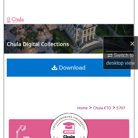
Search
Browse Collections
My Account
×
About
Switch to
desktop
view
Digital Commons Network™
Download
>
>
Home
Chula-ETD
5707