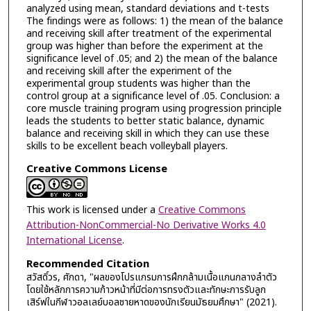
analyzed using mean, standard deviations and t-tests
The findings were as follows: 1) the mean of the balance
and receiving skill after treatment of the experimental
group was higher than before the experiment at the
significance level of .05; and 2) the mean of the balance
and receiving skill after the experiment of the
experimental group students was higher than the
control group at a significance level of .05. Conclusion: a
core muscle training program using progression principle
leads the students to better static balance, dynamic
balance and receiving skill in which they can use these
skills to be excellent beach volleyball players.
Creative Commons License
This work is licensed under a
Creative Commons
Attribution-NonCommercial-No Derivative Works 4.0
International License
.
Recommended Citation
สวัสดิ์วร, ศักดา, "ผลของโปรแกรมการฝึกกล้ามเนื้อแกนกลางลำตัว
โดยใช้หลักการความก้าวหน้า​ที่มีต่อการทรงตัวและทักษะการรับลูก
เสิร์ฟในกีฬาวอลเลย์บอลชายหาดของนักเรียนมัธยมศึกษา" (2021).