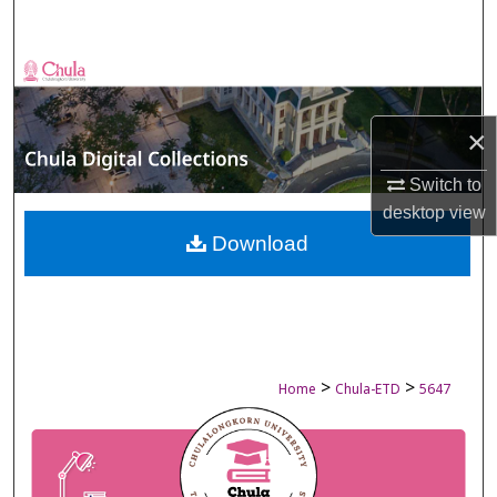
Search
Browse Collections
My Account
×
About
Switch to
desktop
view
Digital Commons Network™
Download
>
>
Home
Chula-ETD
5647