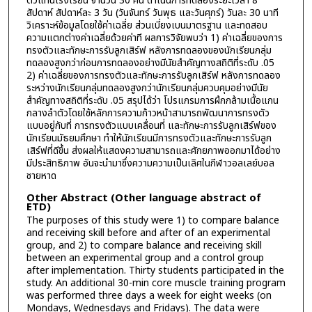
ตัวแทนโรงเรียน จำนวน 30 คน ดำเนินการทดลองระยะเวลา 8
สัปดาห์ สัปดาห์ละ 3 วัน (วันจันทร์ วันพุธ และวันศุกร์) วันละ 30 นาที
วิเคราะห์ข้อมูลโดยใช้ค่าเฉลี่ย ส่วนเบี่ยงเบนมาตรฐาน และทดสอบ
ความแตกต่างค่าเฉลี่ยด้วยค่าที ผลการวิจัยพบว่า 1) ค่าเฉลี่ยของการ
ทรงตัวและทักษะการรับลูกเสิร์ฟ หลังการทดลองของนักเรียนกลุ่ม
ทดลองสูงกว่าก่อนการทดลองอย่างมีนัยสำคัญทางสถิติที่ระดับ .05
2) ค่าเฉลี่ยของการทรงตัวและทักษะการรับลูกเสิร์ฟ หลังการทดลอง
ระหว่างนักเรียนกลุ่มทดลองสูงกว่านักเรียนกลุ่มควบคุมอย่างมีนัย
สำคัญทางสถิติที่ระดับ .05 สรุปได้ว่า โปรแกรมการฝึกกล้ามเนื้อแกน
กลางลำตัวโดยใช้หลักการความก้าวหน้าสามารถพัฒนาการทรงตัว
แบบอยู่กับที่ การทรงตัวแบบเคลื่อนที่ และทักษะการรับลูกเสิร์ฟของ
นักเรียนมัธยมศึกษา ทำให้นักเรียนมีการทรงตัวและทักษะการรับลูก
เสิร์ฟที่ดีขึ้น ส่งผลให้แสดงความสามารถและศักยภาพออกมาได้อย่าง
มีประสิทธิภาพ อันจะนำมาซึ่งความความเป็นเลิศในกีฬาวอลเลย์บอล
ชายหาด
Other Abstract (Other language abstract of
ETD)
The purposes of this study were 1) to compare balance
and receiving skill before and after of an experimental
group, and 2) to compare balance and receiving skill
between an experimental group and a control group
after implementation. Thirty students participated in the
study. An additional 30-min core muscle training program
was performed three days a week for eight weeks (on
Mondays, Wednesdays and Fridays). The data were