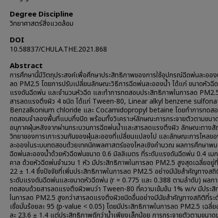
Degree Discipline
วิทยาศาสตร์สิ่งแวดล้อม
DOI
10.58837/CHULA.THE.2021.868
Abstract
การศึกษานี้มีวัตถุประสงค์เพื่อศึกษาประสิทธิภาพของการใช้อุปกรณ์ฉีดพ่นละอองน
ลด PM2.5 โดยการปรับเปลี่ยนลักษณะวิธีการฉีดพ่นละอองน้ำ ได้แก่ ขนาดหัวฉีด
แรงดันฉีดพ่น และจำนวนหัวฉีด และทำการทดสอบประสิทธิภาพในการลด PM2.5
สารลดแรงตึงผิว 4 ชนิด ได้แก่ Tween-80, Linear alkyl benzene sulfona
Benzalkonium chloride และ Cocamidopropyl betaine โดยทำการทดสอ
ทดสอบจำลองพื้นที่แบบกึ่งปิด พร้อมทั้งวิเคราะห์ลักษณะการกระจายตัวตามขน
อนุภาคฝุ่นหลังจากผ่านกระบวนการฉีดพ่นน้ำและสารลดแรงตึงผิว ลักษณะทางส
วิทยาของการเกาะรวมกันของฝุ่นละอองที่เปลี่ยนแปลงไป และลักษณะการไหลของ
ละอองในระบบทดสอบด้วยเทคนิคพลศาสตร์ของไหลเชิงคำนวณ ผลการศึกษาพบว
ฉีดพ่นละอองน้ำด้วยหัวฉีดพ่นขนาด 0.6 มิลลิเมตร ที่ระดับแรงดันฉีดพ่น 0.4 เม
คาล ด้วยหัวฉีดพ่นจำนวน 1 หัว มีประสิทธิภาพในการลด PM2.5 สูงสุดเฉลี่ยอยู่ที
22 ± 1.4 ซึ่งปัจจัยที่เพิ่มประสิทธิภาพในการลด PM2.5 อย่างมีนัยสำคัญทางสถิติ
ระดับแรงดันฉีดพ่นและขนาดหัวฉีดพ่น (r = 0.775 และ 0.388 ตามลำดับ) ผลกา
ทดสอบด้วยสารลดแรงตึงผิวพบว่า Tween-80 ที่ความเข้มข้น 1% w/v มีประสิ
ในการลด PM2.5 สูงกว่าสารลดแรงตึงผิวชนิดอื่นอย่างมีนัยสำคัญทางสถิติที่ระ
เชื่อมั่นร้อยละ 95 (p-value < 0.05) โดยมีประสิทธิภาพในการลด PM2.5 เฉลี่ยอยู
ละ 23.6 ± 1.4 แต่ประสิทธิภาพดีกว่าน้ำเพียงเล็กน้อย การกระจายตัวตามขนาด