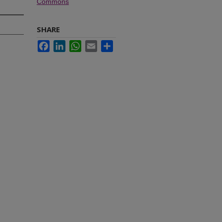
Commons
SHARE
Facebook
LinkedIn
WhatsApp
Email
Share