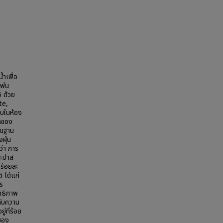
้ำเพื่อ
พ่น
 ด้วย
te,
บในห้อง
าดของ
ัณฐาน
ฝุ่น
่า การ
กะปาส
่ร้อยละ
 ได้แก่
ร
ทธิภาพ
ดับความ
่ที่ร้อย
ของ