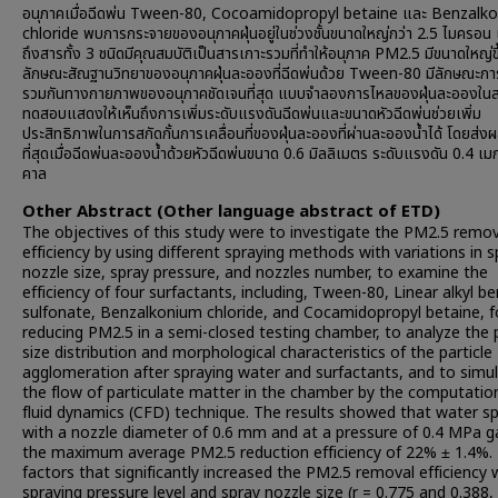
อนุภาคเมื่อฉีดพ่น Tween-80, Cocoamidopropyl betaine และ Benzalk
chloride พบการกระจายของอนุภาคฝุ่นอยู่ในช่วงชั้นขนาดใหญ่กว่า 2.5 ไมครอ
ถึงสารทั้ง 3 ชนิดมีคุณสมบัติเป็นสารเกาะรวมที่ทำให้อนุภาค PM2.5 มีขนาดใหญ่ข
ลักษณะสัณฐานวิทยาของอนุภาคฝุ่นละอองที่ฉีดพ่นด้วย Tween-80 มีลักษณะกา
รวมกันทางกายภาพของอนุภาคชัดเจนที่สุด แบบจำลองการไหลของฝุ่นละอองใน
ทดสอบแสดงให้เห็นถึงการเพิ่มระดับแรงดันฉีดพ่นและขนาดหัวฉีดพ่นช่วยเพิ่ม
ประสิทธิภาพในการสกัดกั้นการเคลื่อนที่ของฝุ่นละอองที่ผ่านละอองน้ำได้ โดยส่ง
ที่สุดเมื่อฉีดพ่นละอองน้ำด้วยหัวฉีดพ่นขนาด 0.6 มิลลิเมตร ระดับแรงดัน 0.4 เ
คาล
Other Abstract (Other language abstract of ETD)
The objectives of this study were to investigate the PM2.5 remov
efficiency by using different spraying methods with variations in s
nozzle size, spray pressure, and nozzles number, to examine the
efficiency of four surfactants, including, Tween-80, Linear alkyl b
sulfonate, Benzalkonium chloride, and Cocamidopropyl betaine, f
reducing PM2.5 in a semi-closed testing chamber, to analyze the p
size distribution and morphological characteristics of the particle
agglomeration after spraying water and surfactants, and to simu
the flow of particulate matter in the chamber by the computatio
fluid dynamics (CFD) technique. The results showed that water sp
with a nozzle diameter of 0.6 mm and at a pressure of 0.4 MPa g
the maximum average PM2.5 reduction efficiency of 22% ± 1.4%.
factors that significantly increased the PM2.5 removal efficiency
spraying pressure level and spray nozzle size (r = 0.775 and 0.388,