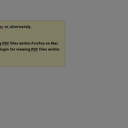
er
or, alternately,
ng
PDF
files within Firefox on Mac
plugin for viewing
PDF
files within