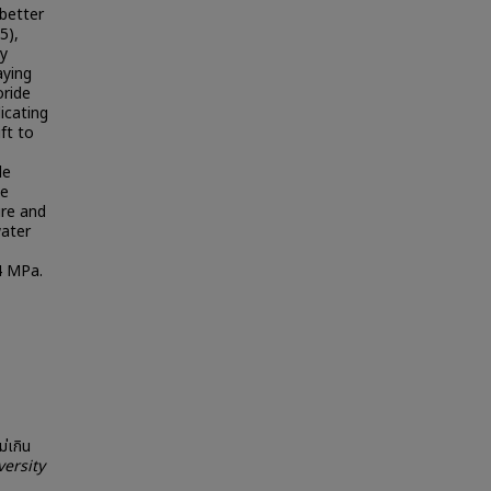
better
5),
ly
aying
ride
icating
ft to
le
he
ure and
water
4 MPa.
่เกิน
ersity