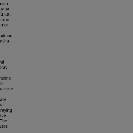
onium
น แสดง
ึ้น และ
รเกาะ
สภาวะ
ผลชัดเจน
มกะปาส
al
pray
enzene
or
article
late
nal
raying
ave
 The
 were