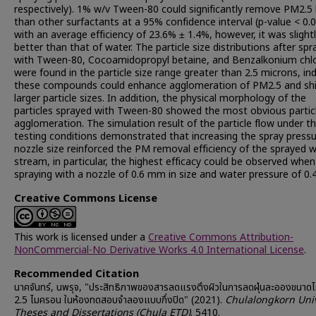
respectively). 1% w/v Tween-80 could significantly remove PM2.5 
than other surfactants at a 95% confidence interval (p-value < 0.0
with an average efficiency of 23.6% ± 1.4%, however, it was slight
better than that of water. The particle size distributions after spr
with Tween-80, Cocoamidopropyl betaine, and Benzalkonium chlo
were found in the particle size range greater than 2.5 microns, ind
these compounds could enhance agglomeration of PM2.5 and shi
larger particle sizes. In addition, the physical morphology of the
particles sprayed with Tween-80 showed the most obvious partic
agglomeration. The simulation result of the particle flow under t
testing conditions demonstrated that increasing the spray press
nozzle size reinforced the PM removal efficiency of the sprayed 
stream, in particular, the highest efficacy could be observed when
spraying with a nozzle of 0.6 mm in size and water pressure of 0.
Creative Commons License
This work is licensed under a
Creative Commons Attribution-
NonCommercial-No Derivative Works 4.0 International License
.
Recommended Citation
นาคจันทร์, นพรุจ, "ประสิทธิภาพของสารลดแรงตึงผิวในการลดฝุ่นละอองขนาดไม
2.5 ไมครอน ในห้องทดสอบจำลองแบบกึ่งปิด" (2021).
Chulalongkorn Univ
Theses and Dissertations (Chula ETD)
. 5410.