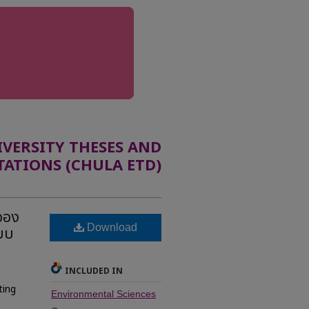
ERSITY THESES AND
TATIONS (CHULA ETD)
ออง
Download
บบ
INCLUDED IN
ting
Environmental Sciences