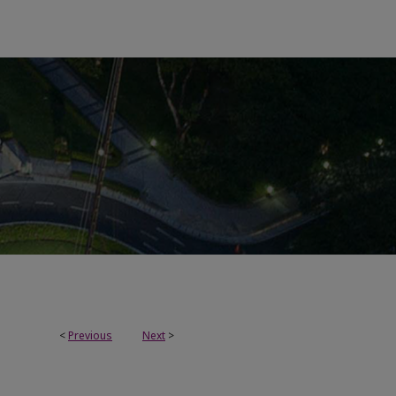
<
Previous
Next
>