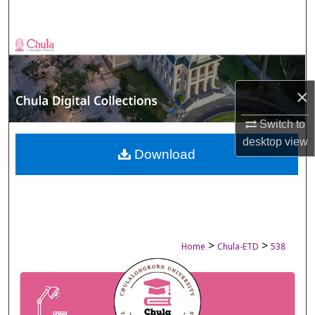
Search
Browse Collections
My Account
×
About
Switch to
desktop
view
Digital Commons Network™
Download
>
>
Home
Chula-ETD
538