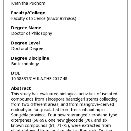
Khanitha Pudhom
Faculty/College
Faculty of Science (คณะวิทยาศาสตร์)
Degree Name
Doctor of Philosophy
Degree Level
Doctoral Degree
Degree Discipline
Biotechnology
DOI
10.58837/CHULA.THE.2017.48
Abstract
This study has evaluated biological activities of isolated
compounds from Tinospora baenzigeri stems collecting
from two different areas, and from mangrove-derived
endophytic fungi isolated from trees inhabiting in
Songkhla province. Four new rearranged clerodane-type
diterpenes (66-69), one new glycoside (70), and six
known compounds (61, 71-75), were extracted from
plant obtained from local market in Bangkok. Twelve