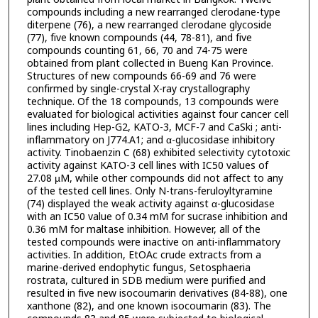
compounds including a new rearranged clerodane-type
diterpene (76), a new rearranged clerodane glycoside
(77), five known compounds (44, 78-81), and five
compounds counting 61, 66, 70 and 74-75 were
obtained from plant collected in Bueng Kan Province.
Structures of new compounds 66-69 and 76 were
confirmed by single-crystal X-ray crystallography
technique. Of the 18 compounds, 13 compounds were
evaluated for biological activities against four cancer cell
lines including Hep-G2, KATO-3, MCF-7 and CaSki ; anti-
inflammatory on J774.A1; and α-glucosidase inhibitory
activity. Tinobaenzin C (68) exhibited selectivity cytotoxic
activity against KATO-3 cell lines with IC50 values of
27.08 µM, while other compounds did not affect to any
of the tested cell lines. Only N-trans-feruloyltyramine
(74) displayed the weak activity against α-glucosidase
with an IC50 value of 0.34 mM for sucrase inhibition and
0.36 mM for maltase inhibition. However, all of the
tested compounds were inactive on anti-inflammatory
activities. In addition, EtOAc crude extracts from a
marine-derived endophytic fungus, Setosphaeria
rostrata, cultured in SDB medium were purified and
resulted in five new isocoumarin derivatives (84-88), one
xanthone (82), and one known isocoumarin (83). The