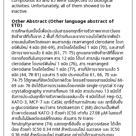
compounds 83 and 85 were subjected to biological
activities. Unfortunately, all of them showed to be
inactive.
Other Abstract (Other language abstract of
ETD)
การศึกษาในครั้งนี้เพื่อประเมินสารออกฤทธิ์ทางชีวภาพจากเถาว์ของ
ชิงช้าชาลีที่เก็บจาก 2 พื้นที่ ที่ต่างกันและจากราเอนโดไฟต์จากพืชป่า
ชายเลนในจังหวัดสงขลา พบสารกลุ่ม rearranged clerodane ไดเท
อร์พีนใหม่ 4 ชนิด (66-69), สารไกลโคไซด์ใหม่ 1 ชนิด (70), และสารที่
มีการรายงานแล้ว 6 ชนิด (61, 71-75) ถูกแยกจากชิงช้าชาลีที่ซื้อจาก
ตลาดท้องถิ่นในกรุงเทพฯ สาร 12 ชนิด ได้แก่ สารกลุ่ม rearranged
clerodane ไดเทอร์พีนใหม่ 1 ชนิด (76), สาร rearranged
clerodane ไกลโคไซด์ใหม่ 1 ชนิด (77), สารที่มีการรายงานแล้ว 5
ชนิด (44, 78-81) และสาร 5 ชนิด ประกอบด้วย 61, 66, 70 และ
74-75 ได้ถูกพบที่จังหวัดบึงกาฬด้วย โครงสร้างของสารชนิดใหม่ 66-
69 และ 76 ยังได้รับการตรวจสอบโดยเทคนิค single-crystal X-ray
crystallography จากสารทั้งหมด 18 ชนิด สารประกอบ 13 ชนิดได้
รับการประเมินฤทธิ์ทางชีวภาพต่อเซลล์มะเร็ง 4 ชนิดได้แก่ Hep-G2,
KATO-3, MCF-7 และ CaSki; ฤทธิ์ต้านการอักเสบ และ ฤทธิ์ยับยั้ง
α-glucosidase พบว่าสาร tinobaenzin C (68) มีความเป็นพิษที่
จำเพาะต่อเซลล์ KATO-3 ด้วยค่า IC50 เท่ากับ 27.08 µM ในขณะที่
สารอื่นไม่มีผลต่อเซลล์ที่ทดสอบ ส่วนสาร N-trans-
feruloyltyramine (74) แสดงฤทธิ์ยับยั้ง α-glucosidase ได้เล็ก
น้อย ด้วยค่า IC50 0.34 mM สำหรับเอนไซม์ sucrase และ IC50
0.36 mM สำหรับเอนไซม์ maltase อย่างไรก็ตามสารประกอบ