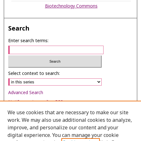
Biotechnology Commons
Search
Enter search terms:
Select context to search:
Advanced Search
Notify me via email or
RSS
We use cookies that are necessary to make our site
Browse
work. We may also use additional cookies to analyze,
Collections
improve, and personalize our content and your
digital experience. You can manage your cookie
Disciplines