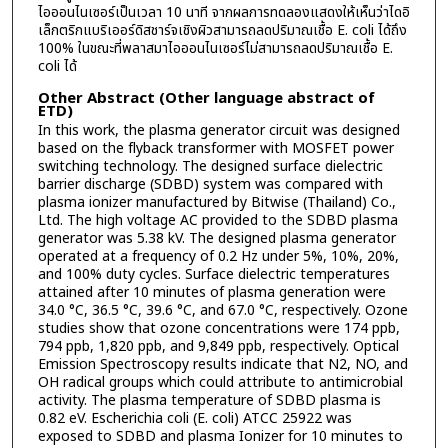
ไอออนไนเซอร์เป็นเวลา 10 นาที จากผลการทดลองแสดงให้เห็นว่าไดอิ
เล็กตริกแบริเออร์ดิสชาร์จเชิงผิวสามารถลดปริมาณเชื้อ E. coli ได้ถึง
100% ในขณะที่พลาสมาไอออนไนเซอร์ไม่สามารถลดปริมาณเชื้อ E.
coli ได้
Other Abstract (Other language abstract of
ETD)
In this work, the plasma generator circuit was designed
based on the flyback transformer with MOSFET power
switching technology. The designed surface dielectric
barrier discharge (SDBD) system was compared with
plasma ionizer manufactured by Bitwise (Thailand) Co.,
Ltd. The high voltage AC provided to the SDBD plasma
generator was 5.38 kV. The designed plasma generator
operated at a frequency of 0.2 Hz under 5%, 10%, 20%,
and 100% duty cycles. Surface dielectric temperatures
attained after 10 minutes of plasma generation were
34.0 °C, 36.5 °C, 39.6 °C, and 67.0 °C, respectively. Ozone
studies show that ozone concentrations were 174 ppb,
794 ppb, 1,820 ppb, and 9,849 ppb, respectively. Optical
Emission Spectroscopy results indicate that N2, NO, and
OH radical groups which could attribute to antimicrobial
activity. The plasma temperature of SDBD plasma is
0.82 eV. Escherichia coli (E. coli) ATCC 25922 was
exposed to SDBD and plasma Ionizer for 10 minutes to