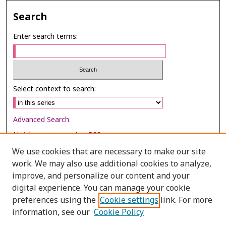
Search
Enter search terms:
Select context to search:
Advanced Search
Notify me via email or
RSS
We use cookies that are necessary to make our site
Browse
work. We may also use additional cookies to analyze,
Collections
improve, and personalize our content and your
digital experience. You can manage your cookie
Disciplines
preferences using the
Cookie settings
link. For more
Authors
information, see our
Cookie Policy