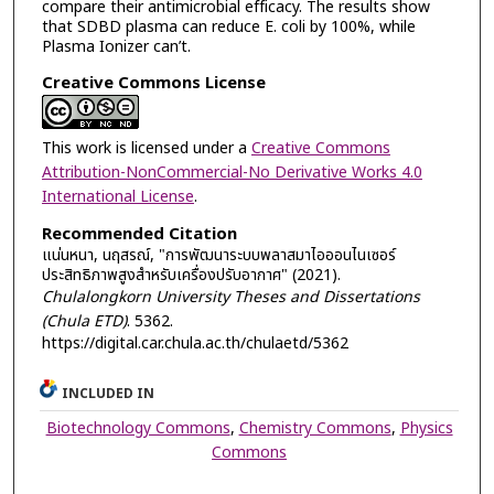
compare their antimicrobial efficacy. The results show
that SDBD plasma can reduce E. coli by 100%, while
Plasma Ionizer can’t.
Creative Commons License
This work is licensed under a
Creative Commons
Attribution-NonCommercial-No Derivative Works 4.0
International License
.
Recommended Citation
แน่นหนา, นฤสรณ์, "การพัฒนาระบบพลาสมาไอออนไนเซอร์
ประสิทธิภาพสูงสำหรับเครื่องปรับอากาศ" (2021).
Chulalongkorn University Theses and Dissertations
(Chula ETD)
. 5362.
https://digital.car.chula.ac.th/chulaetd/5362
INCLUDED IN
Biotechnology Commons
,
Chemistry Commons
,
Physics
Commons