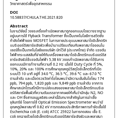
วิทยาศาสตร์เพื่ออุตสาหกรรม
DOI
10.58837/CHULA.THE.2021.820
Abstract
ในงานวิจัยนี้ วงจรเครื่องกำเนิดพลาสมาถูกออกแบบโดยวางรากฐาน
อยู่บนการใช้ Flyback Transformer ซึ่งเป็นเทคโนโลยีการสวิตชิ่ง
กำลังไฟฟ้าของ MOSFET ในการคายประจุแบบพลาสมาไดอิเล็กตริก
แบริเออร์ดิสชาร์จเชิงผิวเพื่อนำมาเปรียบเทียบกับพลาสมาไอออนไน
เซอร์ซึ่งเป็นเทคโนโลยีของบริษัท บิทไว้ส์ (ประเทศไทย) จำกัด แรงดัน
ไฟฟ้ากระแสสลับที่จ่ายให้กับเครื่องพลาสมาไดอิเล็กตริกแบริเออร์ดิส
ชาร์จเชิงผิวใช้แรงดันไฟฟ้า 5.38 kV วงจรกำเนิดพลาสมาได้รับการ
ออกแบบมีการทำงานที่ความถี่ 0.2 Hz เมื่อใช้ Duty Cycle ที่ 5%,
10%, 20% และ 100% การศึกษาอุณหภูมิวัสดุไดอิเล็กตริกที่เปิด
ระบบไว้ 10 นาที อยู่ที่ 34.0 °C, 36.5 °C, 39.6 °C และ 67.0 °C
ตามลำดับ และเมื่อตรวจวัดค่าโอโซนพบว่ามีความเข้มข้นโอโซน 174
ppb, 794 ppb, 1,820 ppb และ 9,849 ppb ตามลำดับ จากการ
ศึกษาสเปกโตรสโกปีการเปล่งแสงของพลาสมาไดอิเล็กตริกแบริเอ
อร์ดิสชาร์จพื้นผิวที่ความดันบรรยากาศเผยให้เห็นว่ามีกลุ่ม N2, NO
และ OH ซึ่งสารอนุมูลอิสระเหล่านี้มีบทบาทสำคัญในการฆ่าเชื้อ
จุลินทรีย์ โดยการใช้ Optical Emission Spectrometer พบว่ามี
อุณหภูมิพลาสมาที่ 0.82 eV การทดสอบประสิทธิภาพการกำจัดเชื้อใช้
Escherichia coli (E. coli) ATCC 25922 ในการทดสอบ เชื้อ E.
coli ถูกฉายด้วยไดอิเล็กตริกแบริเออร์ดิสชาร์จเชิงผิวและพลาสมา