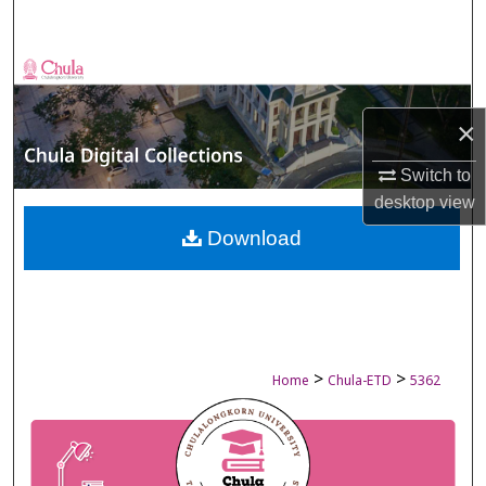
Search
Browse Collections
×
My Account
Switch to
About
desktop
view
Digital Commons Network™
Download
>
>
Home
Chula-ETD
5362