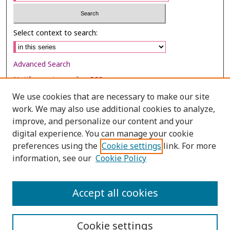
Select context to search:
Advanced Search
Notify me via email or
RSS
We use cookies that are necessary to make our site
Browse
work. We may also use additional cookies to analyze,
Collections
improve, and personalize our content and your
digital experience. You can manage your cookie
Disciplines
preferences using the
Cookie settings
link. For more
Authors
information, see our
Cookie Policy
Author Corner
Author FAQ
Accept all cookies
Cookie settings