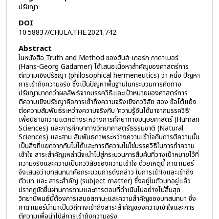
ปรัชญา
DOI
10.58837/CHULA.THE.2021.742
Abstract
ในหนังสือ Truth and Method ของฮันส์-เกอร์ก กาดาเมอร์
(Hans-Georg Gadamer) ได้เสนอเนื้อหาสำคัญของศาสตร์การ
ตีความเชิงปรัชญา (philosophical hermeneutics) ว่า หนึ่ง ปัญหา
การเข้าถึงความจริง ซึ่งเป็นปัญหาพื้นฐานในกระบวนการคิดทาง
ปรัชญามากกว่าผลลัพธ์จากมรรควิธีและเป้าหมายของศาสตร์การ
ตีความเชิงปรัชญาคือการเข้าถึงความจริงเชิงภววิสัย สอง ข้อโต้แย้ง
ต่อความสัมพันธ์ระหว่างความจริงกับ ‘ความรู้อันได้มาจากมรรควิธี’
เพื่อนิยามความแตกต่างระหว่างการศึกษาทางมนุษยศาสตร์ (Human
Sciences) และการศึกษาทางวิทยาศาสตร์ธรรมชาติ (Natural
Sciences) และสาม สัมพันธภาพระหว่างความเข้าใจกับการตีความนั้น
เป็นสิ่งที่แยกจากกันไม่ได้และการตีความไม่ใช่มรรควิธีในการทำความ
เข้าใจ สาระสำคัญเหล่านี้จะนำไปสู่กระบวนการสืบค้นที่วางเป้าหมายไว้ที่
ความจริงและความเป็นภววิสัยของความเข้าใจ ด้วยเหตุนี้ กาดาเมอร์
จึงเสนอว่าบทสนทนาคือกระบวนการดังกล่าว ในการเข้าใจและเข้าถึง
ตัวบท และ สาระสำคัญ (subject matter) ซึ่งอยู่ในตัวบทอยู่แล้ว
ปรากฎชัดขึ้นผ่านการถามและการตอบที่ดำเนินไปอย่างไม่สิ้นสุด
วิทยานิพนธ์นี้ต้องการเสนอสถานะและความสำคัญของบทสนทนา ซึ่ง
กาดาเมอร์นำมาเป็นวิถีทางเข้าถึงสาระสำคัญของความเข้าใจและการ
ตีความเพื่อนำไปสู่การเข้าถึงความจริง