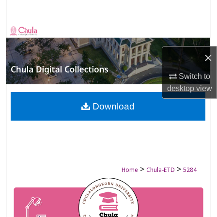
Search
Browse Collections
×
My Account
Switch to
About
desktop
view
Digital Commons Network™
Download
>
>
Home
Chula-ETD
5284