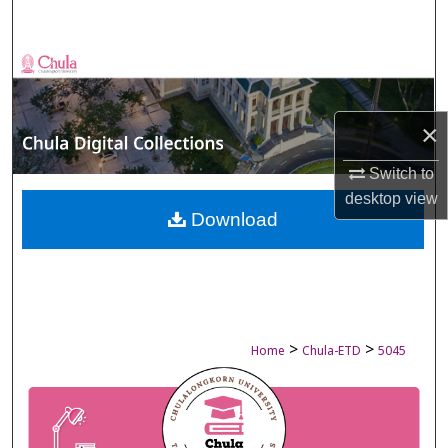
Search
Browse Collections
My Account
×
About
Switch to
desktop
view
Digital Commons Network™
Download
>
>
Home
Chula-ETD
5045