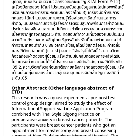
บุคคล, แบบประเมินความวิตกกังวลขณะเผชิญ STAI Form Y-I 2)
เครื่องมือทดลอง ได้แก่ โปรแกรมสนับสนุนข้อมูลผ่านไลน์แอพพลิเคชั่
นร่วมกับการบริหารกาย-จิตแบบชี่กงวิถีไทย 3) เครื่องมือกำกับการ
ทดลอง ได้แก่ แบบสอบถามความรู้เรื่องโรคมะเร็งเต้านมและการ
ผ่าตัด, แบบสอบถามความรู้เรื่องการเตรียมสุขภาพก่อนการผ่าตัดและ
ประโยชน์ของชี่กง และแบบบันทึกการทำชี่กง ตรวจสอบความตรงตาม
เนื้อหาจากผู้ทรงคุณวุฒิ 5 ท่าน ทดสอบค่าความเที่ยงของแบบประเมิน
ความวิตกกังวลขณะเผชิญโดยใช้สูตรสัมประสิทธิ์แอลฟาคอนบาค ได้
ค่าความเที่ยงเท่ากับ 0.88 วิเคราะห์ข้อมูลโดยใช้สถิติร้อยละ ค่าเฉลี่ย
และสถิติทดสอบค่าที (t-test) ผลการวิจัยสรุปได้ดังนี้ 1. ความวิตก
กังวลก่อนผ่าตัดของผู้ป่วยมะเร็งเต้านมในกลุ่มทดลองภายหลังได้รับ
โปรแกรมต่ำกว่าก่อนได้รับโปรแกรมอย่างมีนัยสำคัญทางสถิติที่ระดับ
.05 2. ความวิตกกังวลก่อนผ่าตัดภายหลังการทดลองของผู้ป่วยมะเร็ง
เต้านมในกลุ่มทดลองต่ำกว่ากลุ่มควบคุมอย่างมีนัยสำคัญทางสถิติที่
ระดับ .05
Other Abstract (Other language abstract of
ETD)
This research was a quasi-experimental pre-posttest
control group design, aimed to study the effect of
Informational Support via Line Application Program
combined with Thai Style Qigong Practice on
preoperative anxiety in breast cancer patients. The
participants were breast cancer patients who got an
appointment for mastectomy and breast conserving