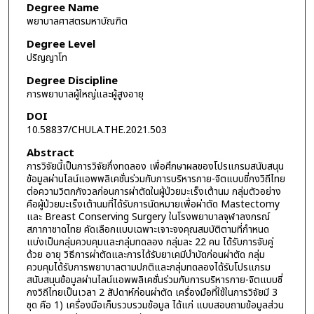
Degree Name
พยาบาลศาสตรมหาบัณฑิต
Degree Level
ปริญญาโท
Degree Discipline
การพยาบาลผู้ใหญ่และผู้สูงอายุ
DOI
10.58837/CHULA.THE.2021.503
Abstract
การวิจัยนี้เป็นการวิจัยกึ่งทดลอง เพื่อศึกษาผลของโปรแกรมสนับสนุน
ข้อมูลผ่านไลน์แอพพลิเคชั่นร่วมกับการบริหารกาย-จิตแบบชี่กงวิถีไทย
ต่อความวิตกกังวลก่อนการผ่าตัดในผู้ป่วยมะเร็งเต้านม กลุ่มตัวอย่าง
คือผู้ป่วยมะเร็งเต้านมที่ได้รับการนัดหมายเพื่อผ่าตัด Mastectomy
และ Breast Conserving Surgery ในโรงพยาบาลจุฬาลงกรณ์
สภากาชาดไทย คัดเลือกแบบเฉพาะเจาะจงคุณสมบัติตามที่กำหนด
แบ่งเป็นกลุ่มควบคุมและกลุ่มทดลอง กลุ่มละ 22 คน ได้รับการจับคู่
ด้วย อายุ วิธีการผ่าตัดและการได้รับยาเคมีบำบัดก่อนผ่าตัด กลุ่ม
ควบคุมได้รับการพยาบาลตามปกติและกลุ่มทดลองได้รับโปรแกรม
สนับสนุนข้อมูลผ่านไลน์แอพพลิเคชั่นร่วมกับการบริหารกาย-จิตแบบชี่
กงวิถีไทยเป็นเวลา 2 สัปดาห์ก่อนผ่าตัด เครื่องมือที่ใช้ในการวิจัยมี 3
ชุด คือ 1) เครื่องมือเก็บรวบรวมข้อมูล ได้แก่ แบบสอบถามข้อมูลส่วน