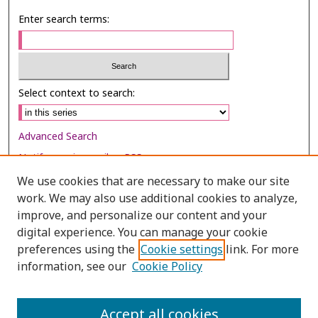
Enter search terms:
Select context to search:
Advanced Search
Notify me via email or
RSS
We use cookies that are necessary to make our site
Browse
work. We may also use additional cookies to analyze,
Collections
improve, and personalize our content and your
digital experience. You can manage your cookie
Disciplines
preferences using the
Cookie settings
link. For more
Authors
information, see our
Cookie Policy
Author Corner
Author FAQ
Accept all cookies