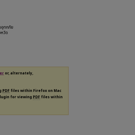
บอุทกภัย
งหวัด
er
or, alternately,
ng
PDF
files within Firefox on Mac
plugin for viewing
PDF
files within