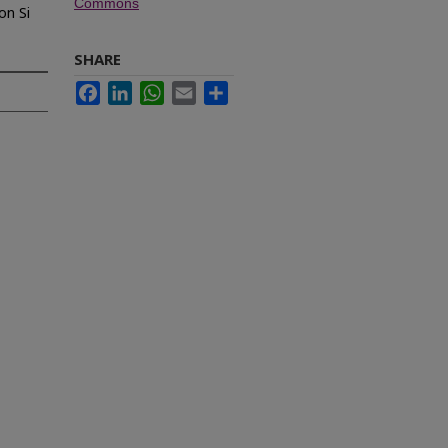
Commons
on Si
SHARE
Facebook
LinkedIn
WhatsApp
Email
Share