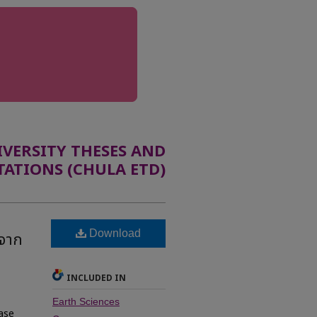
ERSITY THESES AND
TATIONS (CHULA ETD)
Download
ยจาก
INCLUDED IN
Earth Sciences
case