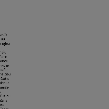
วงหน้า
ระบบ
พายุโซน
ิม
ไทยใน
มือการ
สอบถาม
มกฎหมาย
้องกับ
ารเตือน
รือข่าย
้าที่และ
ในเครือ
ร
ยในระดับ
้มีการ
เชิง