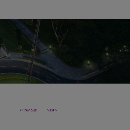
<
Previous
Next
>