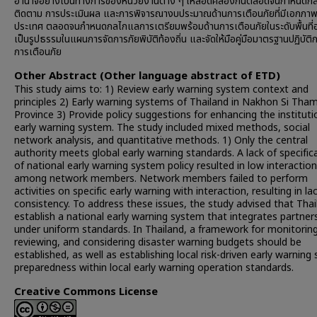
อำนาจอย่างเป็นทางการของหน่วยงานต่าง ๆ ให้สอดคล้องกันตลอดจนกำหนดก
ติดตาม การประเมินผล และการพิจารณางบประมาณด้านการเตือนภัยที่มีเอกภาพท
ประเทศ ตลอดจนกำหนดกลไกแลการเตรียมพร้อมด้านการเตือนภัยในระดับพื้นที่อ
เป็นรูปธรรมในแผนการจัดการภัยพิบัติท้องถิ่น และจัดให้มือคู่มือมาตรฐานปฏิบัติ
การเตือนภัย
Other Abstract (Other language abstract of ETD)
This study aims to: 1) Review early warning system context and
principles 2) Early warning systems of Thailand in Nakhon Si Th
Province 3) Provide policy suggestions for enhancing the instituti
early warning system. The study included mixed methods, social
network analysis, and quantitative methods. 1) Only the central
authority meets global early warning standards. A lack of specific
of national early warning system policy resulted in low interaction
among network members. Network members failed to perform
activities on specific early warning with interaction, resulting in la
consistency. To address these issues, the study advised that Thai
establish a national early warning system that integrates partner
under uniform standards. In Thailand, a framework for monitoring
reviewing, and considering disaster warning budgets should be
established, as well as establishing local risk-driven early warning
preparedness within local early warning operation standards.
Creative Commons License