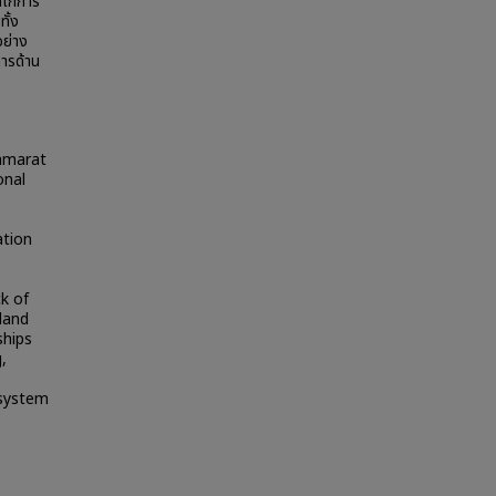
ลไกการ
ั้ง
ย่าง
การด้าน
ammarat
onal
ation
ck of
land
ships
,
 system