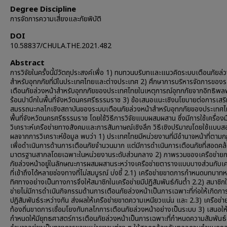
Degree Discipline
การจัดการความเสี่ยงและภัยพิบัติ
DOI
10.58837/CHULA.THE.2021.482
Abstract
การวิจัยในครั้งนี้มีวัตถุประสงค์เพื่อ 1) ทบทวนบริบทและแนวคิดระบบเตือนภัยล่
สำหรับอุทกภัยที่มีในประเทศไทยและต่างประเทศ 2) ศึกษาการบริหารจัดการของ
เตือนภัยล่วงหน้าสำหรับอุทกภัยของประเทศไทยในเหตุการณ์อุทกภัยจากอิทธิพล
ร้อนปาบึกในพื้นที่จังหวัดนครศรีธรรมราช 3) ข้อเสนอแนะเชิงนโยบายต่อการเสร
สมรรถนะกลไกเชิงสถาบันของระบบเตือนภัยล่วงหน้าสำหรับอุทกภัยของประเทศ
พื้นที่จังหวัดนครศรีธรรมราช โดยใช้วิธีการวิจัยแบบผสมผสาน ซึ่งมีการใช้เครื่อง
วิเคราะห์เครือข่ายทางสังคมและการสัมภาษณ์เชิงลึก วิธีเชิงปริมาณโดยใช้แบบ
ผลจากการวิเคราะห์ข้อมูล พบว่า 1) ประเทศไทยมีหน่วยงานที่มีอำนาจหน้าที่ตา
เพื่อดำเนินการด้านการเตือนภัยจำนวนมาก แต่มีการดำเนินการเตือนภัยที่สอดคล
มาตรฐานสากลโดยเฉพาะในหน่วยงานระดับส่วนกลาง 2) ภาพรวมของเครือข่ายก
ภัยล่วงหน้าอยู่ในลักษณะการผสมผสานระหว่างเครือข่ายตารางแบบบางส่วนกับเค
ที่เข้าถึงได้หลายช่องทางที่ไม่สมบูรณ์ บ่งชี้ 2.1) เครือข่ายขาดการกำหนดบทบาทหน
ทิศทางอย่างเป็นทางการจึงให้สมาชิกในเครือข่ายมีปฏิสัมพันธ์กันต่ำ 2.2) สมาชิก
ข่ายไม่มีการดำเนินกิจกรรมด้านการเตือนภัยล่วงหน้าเป็นการเฉพาะที่ก่อให้เกิดกา
ปฏิสัมพันธ์ระหว่างกัน ส่งผลให้เครือข่ายขาดความเหนียวแน่น และ 2.3) เครือข่า
ท้องถิ่นขาดการเชื่อมโยงกับกลไกการเตือนภัยล่วงหน้าอย่างเป็นระบบ 3) เสนอให
กำหนดให้มียุทธศาสตร์การเตือนภัยล่วงหน้าเป็นการเฉพาะที่กำหนดความสัมพันธ์