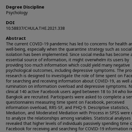
Degree Discipline
Psychology
DOI
10.58837/CHULA.THE.2021.338
Abstract
The current COVID-19 pandemic has led to concerns for health a
well-being, especially when the quarantine strategy such as social
isolation has been implemented. Since social media has become 
essential source of information, it might overwhelm its users by
providing too much information which could yield many negative
psychological outcomes, including depressive symptoms. The pr
research is designed to investigate the role of time spent on Fa
for searching and receiving information about COVID-19, as well a
rumination on information overload and depressive symptoms. N
clinical 140 active Facebook users aged between 18 to 34 who liv
Bangkok are recruited. Participants were asked to complete a ser
questionnaires measuring time spent on Facebook, perceived
information overload, RRS-SF, and PHQ-9. Descriptive statistics,
Mediation, and Moderated Mediation with Process in SPSS were 
to analyze the relationships among variables. Statistical analyses
revealed that higher levels of individuals passively spending time 
Facebook for receiving and searching for COVID-19 information r