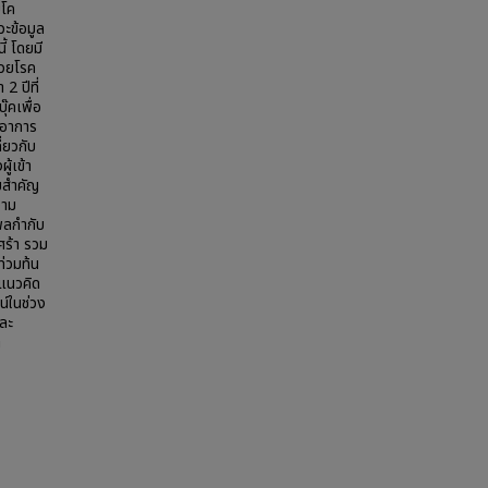
บโค
ะข้อมูล
้ โดยมี
ป่วยโรค
2 ปีที่
๊คเพื่อ
ละอาการ
ี่ยวกับ
ู้เข้า
ัยสำคัญ
วาม
พลกำกับ
ศร้า รวม
ท่วมท้น
นแนวคิด
น์ในช่วง
ละ
ต