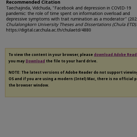
Recommended Citation
Taechajinda, Vidchuda, "Facebook and depression in COVID-19
pandemic: the role of time spent on information overload and
depressive symptoms with trait rumination as a moderator" (202
Chulalongkorn University Theses and Dissertations (Chula ETD)
https://digital.car.chula.ac.th/chulaetd/4880
To view the content in your browser, please
download Adobe Read
you may
Download
the file to your hard drive.
NOTE: The latest versions of Adobe Reader do not support viewi
OS and if you are using a modern (Intel) Mac, there is no official 
the browser window.