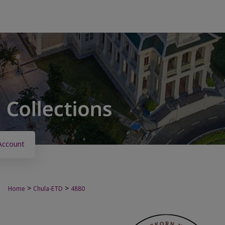
Account
>
>
Home
Chula-ETD
4880