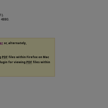
1).
. 4880.
er
or, alternately,
ng
PDF
files within Firefox on Mac
plugin for viewing
PDF
files within