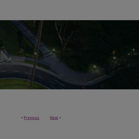
<
Previous
Next
>