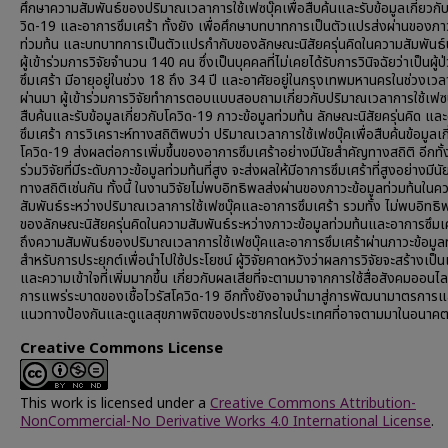
ศึกษาความสัมพันธ์ของปริมาณเวลาการใช้เฟซบุ๊คเพื่อสืบค้นและรับข้อมูลเกี่ยวกั
วิด-19 และอาการซึมเศร้า ทั้งยัง เพื่อศึกษาบทบาทการเป็นตัวแปรส่งผ่านของภาว
ท่วมท้น และบทบาทการเป็นตัวแปรกำกับของลักษณะนิสัยครุ่นคิดในความสัมพันธ์นี
ผู้เข้าร่วมการวิจัยจำนวน 140 คน ซึ่งเป็นบุคคลที่ไม่เคยได้รับการวินิจฉัยว่าเป็นผู้
ซึมเศร้า มีอายุอยู่ในช่วง 18 ถึง 34 ปี และอาศัยอยู่ในกรุงเทพมหานครในช่วงเวลา 
ผ่านมา ผู้เข้าร่วมการวิจัยทำการตอบแบบสอบถามเกี่ยวกับปริมาณเวลาการใช้เฟซบุ
สืบค้นและรับข้อมูลเกี่ยวกับโควิด-19 ภาวะข้อมูลท่วมท้น ลักษณะนิสัยครุ่นคิด แ
ซึมเศร้า การวิเคราะห์ทางสถิติพบว่า ปริมาณเวลาการใช้เฟซบุ๊คเพื่อสืบค้นข้อมูลเก
โควิด-19 ส่งผลต่อการเพิ่มขึ้นของอาการซึมเศร้าอย่างมีนัยสำคัญทางสถิติ อีกทั้งผ
ร่วมวิจัยที่มีระดับภาวะข้อมูลท่วมท้นที่สูง จะส่งผลให้มีอาการซึมเศร้าที่สูงอย่างมีน
ทางสถิติเช่นกัน ทั้งนี้ ในงานวิจัยไม่พบอิทธิพลส่งผ่านของภาวะข้อมูลท่วมท้นในค
สัมพันธ์ระหว่างปริมาณเวลาการใช้เฟซบุ๊คและอาการซึมเศร้า รวมทั้ง ไม่พบอิทธิ
ของลักษณะนิสัยครุ่นคิดในความสัมพันธ์ระหว่างภาวะข้อมูลท่วมท้นและอาการซึมเ
ถึงความสัมพันธ์ของปริมาณเวลาการใช้เฟซบุ๊คและอาการซึมเศร้าผ่านภาวะข้อมูล
สำหรับการประยุกต์เพื่อนำไปใช้ประโยชน์ ผู้วิจัยคาดหวังว่าผลการวิจัยจะสร้างเป็
และความเข้าใจที่เพิ่มมากขึ้น เกี่ยวกับผลเสียที่จะตามมาจากการใช้สื่อสังคมออนไล
การแพร่ระบาดของเชื้อไวรัสโควิด-19 อีกทั้งยังอาจนำมาสู่การพัฒนามาตรการแ
แนวทางป้องกันและดูแลสุขภาพจิตของประชากรในประเทศที่อาจตามมาในอนาค
Creative Commons License
This work is licensed under a
Creative Commons Attribution-
NonCommercial-No Derivative Works 4.0 International License
.