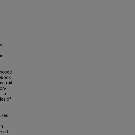
nd
an
oposed
cebook
s trait
on-
e in
ies of
used
on
esults