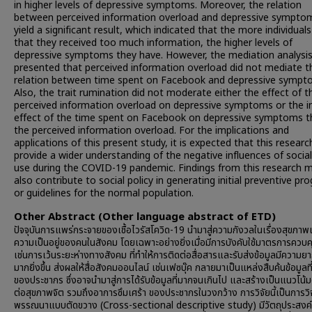
in higher levels of depressive symptoms. Moreover, the relation
between perceived information overload and depressive symptom
yield a significant result, which indicated that the more individuals
that they received too much information, the higher levels of
depressive symptoms they have. However, the mediation analysi
presented that perceived information overload did not mediate t
relation between time spent on Facebook and depressive sympt
Also, the trait rumination did not moderate either the effect of t
perceived information overload on depressive symptoms or the in
effect of the time spent on Facebook on depressive symptoms 
the perceived information overload. For the implications and
applications of this present study, it is expected that this research
provide a wider understanding of the negative influences of socia
use during the COVID-19 pandemic. Findings from this research 
also contribute to social policy in generating initial preventive p
or guidelines for the normal population.
Other Abstract (Other language abstract of ETD)
ปัจจุบันการแพร่กระจายของเชื้อไวรัสโควิด-19 นำมาสู่ความกังวลในเรื่องสุขภา
ความเป็นอยู่ของคนในสังคม โดยเฉพาะอย่างยิ่งเมื่อมีการบังคับใช้มาตรการควบค
เช่นการเว้นระยะห่างทางสังคม ที่ทำให้การติดต่อสื่อสารและรับส่งข้อมูลมีความ
มากยิ่งขึ้น ส่งผลให้สื่อสังคมออนไลน์ เช่นเฟซบุ๊ค กลายมาเป็นแหล่งสืบค้นข้อมูลท
ของประชากร ซึ่งอาจนำมาสู่การได้รับข้อมูลที่มากจนเกินไป และสร้างเป็นแนวโน้
ต่อสุขภาพจิต รวมถึงอาการซึมเศร้า ของประชากรในวงกว้าง การวิจัยนี้เป็นการวิจ
พรรณนาแบบตัดขวาง (Cross-sectional descriptive study) มีวัตถุประสงค์เ