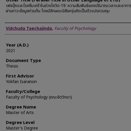
Other Title (Parallel Title in Other Language of ETD)
เฟซบุ๊คและโรคซึมเศร้าในช่วงโควิด-19: ความสัมพันธ์ของปริมาณเวลาและอาการ
ผ่านภาวะข้อมูลท่วมท้น โดยมีลักษณะนิสัยครุ่นคิดเป็นตัวแปรควบคุม
Author
Vidchuda Taechajinda
,
Faculty of Psychology
Year (A.D.)
2021
Document Type
Thesis
First Advisor
Yokfan Isaranon
Faculty/College
Faculty of Psychology (คณะจิตวิทยา)
Degree Name
Master of Arts
Degree Level
Master's Degree