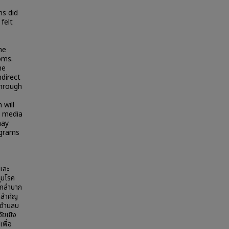
s did
 felt
s
he
oms.
he
direct
through
 will
l media
may
rograms
พและ
ุมโรค
ยากลำบาก
ี่สำคัญ
มด้านลบ
ัยเชิง
พื่อ