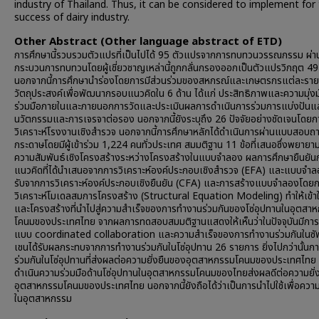
industry of Thailand. Thus, it can be considered to implement for
success of dairy industry.
Other Abstract (Other language abstract of ETD)
การศึกษานี้รวบรวมตัวแปรที่เป็นไปได้ 95 ตัวแปรจากการทบทวนวรรณกรรม ผ่า
กระบวนการทบทวนโดยผู้เชี่ยวชาญเหล่านี้ถูกกลั่นกรองออกเป็นตัวแปรวิกฤต 4
นอกจากนี้การศึกษานำร่องโดยการมีส่วนร่วมของสหกรณ์และเกษตรกรแต่ละราย
วัตถุประสงค์เพื่อพัฒนากรอบแนวคิดใน 6 ด้าน ได้แก่ ประสิทธิภาพและความมุ่งม
ร่วมมือภายในและภายนอกการวัดและประเมินผลการดำเนินการร่วมการแบ่งปันแ
นวัตกรรมและการเจรจาต่อรอง นอกจากนี้ยังระบุถึง 26 ปัจจัยอย่างชัดเจนโดยก
วิเคราะห์โรงงานเชิงสำรวจ นอกจากนี้การศึกษาหลักได้ดำเนินการผ่านแบบสอบ
กระดาษโดยมีผู้เข้าร่วม 1,224 คนทั่วประเทศ สมมติฐาน 11 ข้อที่เสนอซึ่งพยายาม
ความสัมพันธ์เชิงโครงสร้างระหว่างโครงสร้างในแบบจำลอง ผลการศึกษายืนยั
แนวคิดที่ได้นำเสนอจากการวิเคราะห์องค์ประกอบเชิงสำรวจ (EFA) และแบบจำลอง
รับจากการวิเคราะห์องค์ประกอบเชิงยืนยัน (CFA) และการสร้างแบบจำลองโดย
วิเคราะห์โมเดลสมการโครงสร้าง (Structural Equation Modeling) ทำให้เข้าใ
และโครงสร้างที่นำไปสู่ความสำเร็จของการทำงานร่วมกันของโซ่อุปทานในอุตสา
โคนมของประเทศไทย จากผลการทดสอบสมมติฐานแสดงให้เห็นว่าในปัจจุบันมีการ
แบบ coordinated collaboration และความสำเร็จของการทำงานร่วมกันในซ
เชนได้รับผลกระทบจากการทำงานร่วมกันในโซ่อุปทาน 26 รายการ ยิ่งไปกว่านั้น
ร่วมกันในโซ่อุปทานที่ส่งผลต่อความยั่งยืนของอุตสาหกรรมโคนมของประเทศไทย
ดำเนินความร่วมมือด้านโซ่อุปทานในอุตสาหกรรมโคนมของไทยส่งผลดีต่อความยั่
อุตสาหกรรมโคนมของประเทศไทย นอกจากนี้ยังถือได้ว่าเป็นการนำไปใช้เพื่อความ
ในอุตสาหกรรม