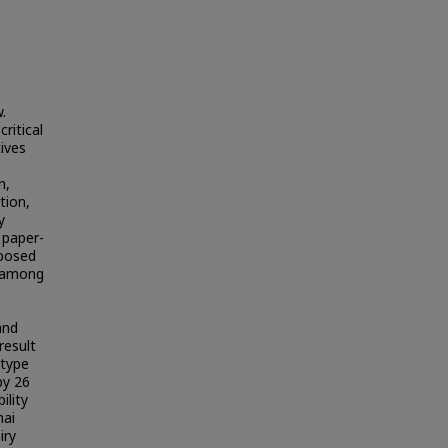
.
ritical
tives
:
n,
tion,
y
 paper-
oposed
s among
and
result
 type
by 26
ility
hai
iry