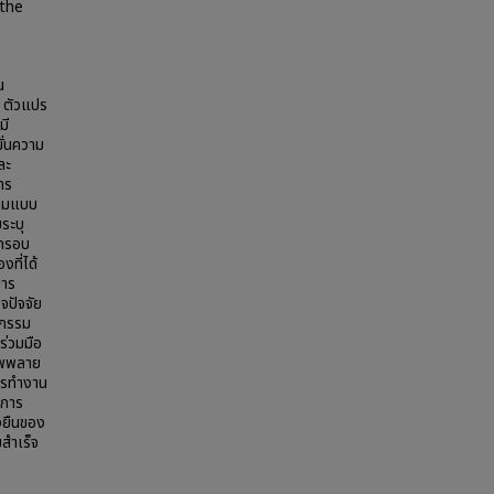
 the
น
9 ตัวแปร
มี
ั่นความ
ละ
าร
ถามแบบ
ระบุ
นกรอบ
ที่ได้
การ
จปัจจัย
หกรรม
ร่วมมือ
ัพพลาย
การทำงาน
 การ
งยืนของ
สำเร็จ