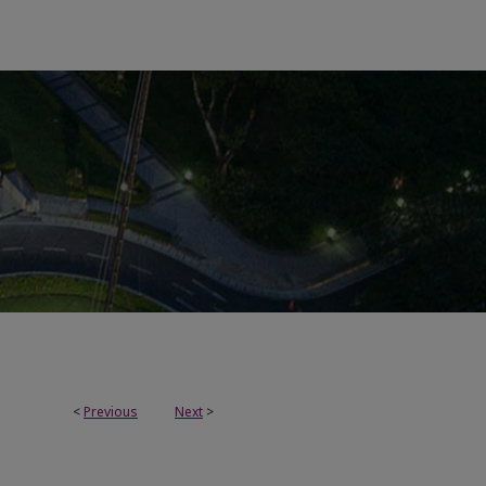
<
Previous
Next
>