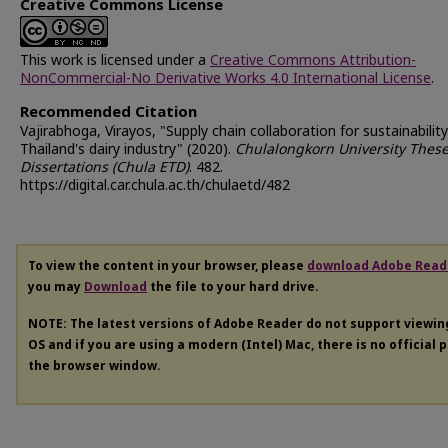
Creative Commons License
This work is licensed under a
Creative Commons Attribution-
NonCommercial-No Derivative Works 4.0 International License
.
Recommended Citation
Vajirabhoga, Virayos, "Supply chain collaboration for sustainability
Thailand's dairy industry" (2020).
Chulalongkorn University Thes
Dissertations (Chula ETD)
. 482.
https://digital.car.chula.ac.th/chulaetd/482
To view the content in your browser, please
download Adobe Read
you may
Download
the file to your hard drive.
NOTE: The latest versions of Adobe Reader do not support viewi
OS and if you are using a modern (Intel) Mac, there is no official 
the browser window.