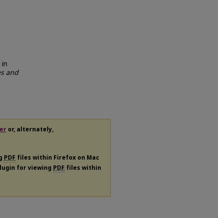
 in
es and
er
or, alternately,
ng
PDF
files within Firefox on Mac
plugin for viewing
PDF
files within