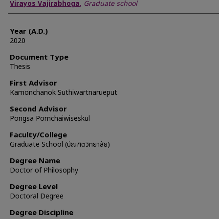
Author
Virayos Vajirabhoga
,
Graduate school
Year (A.D.)
2020
Document Type
Thesis
First Advisor
Kamonchanok Suthiwartnarueput
Second Advisor
Pongsa Pornchaiwiseskul
Faculty/College
Graduate School (บัณฑิตวิทยาลัย)
Degree Name
Doctor of Philosophy
Degree Level
Doctoral Degree
Degree Discipline