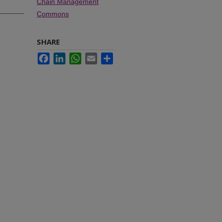
Chain Management
Commons
SHARE
Facebook
LinkedIn
WhatsApp
Email
Share