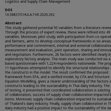
Logistics and Supply Chain Management
DOI
10.58837/CHULA.THE.2020.292
Abstract
This study gathered potential 95 variables from a literature review
Through the process of expert review, these were refined into 49 c
variables. Moreover, pilot study, with participation from co-opera
and farmers, aims to develop conceptual frameworks in six areas
performance and commitment, internal and external collaboratio
measurement and evaluation, joint operation, sharing and innova
and negotiation. Furthermore, 26 factors were identified clearly b
exploratory factory analysis. The main study was conducted via a
based questionnaire with 1,224 respondents nationwide. The pr
11 hypotheses attempted to identify the structural relationship
the constructs in the model. The result confirmed the proposed
framework from EFA, and a verified model, by CFA and Structure
Equation Modelling, gives a clearer understanding of the factors 
constructs leading to the sustainability in Thai dairy industry. The 
of testing, it presented that coordinated collaboration is existing
of collaboration, success of supply chain collaboration impacted 
items. Moreover, supply chain collaboration impacted to sustainab
of Thailand's dairy industry. Finally, supply chain collaboration in T
dairy industry had a positive impact to the sustainability of the da