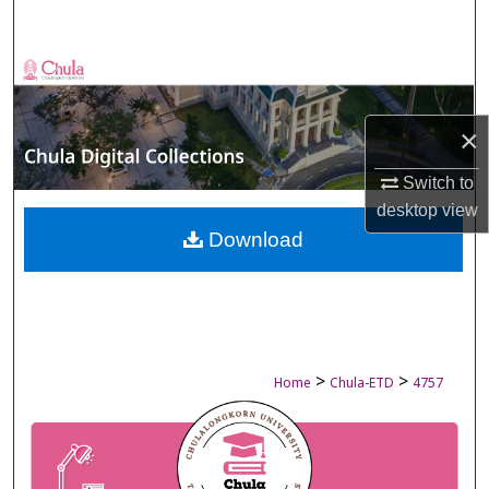
Search
Browse Collections
My Account
×
About
Switch to
desktop
view
Digital Commons Network™
Download
>
>
Home
Chula-ETD
4757