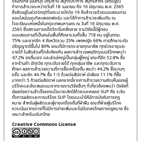
ปริมณฑล (นนทบุรี ปทุมธานี สมุทรปราการ สมุทรสาคร นครปฐม)
ทำการสำรวจระหว่างวันที่ 18 เมษายน ถึง 16 มิถุนายน พ.ศ. 2565
ซึ่งยังอยู่ในช่วงวิกฤติโรคระบาดโควิด 19 จึงสำรวจด้วยแบบสอบถาม
ออนไลน์บนกูเกิลแพลตฟอร์ม และได้ทำการสำรวจเพิ่มเติม ณ
โรงเรียนแห่งหนึ่งในกรุงเทพมหานคร ณ วันที่ 16 มิถุนายน พ.ศ.
2565 ซึ่งสถานการณ์โควิดเริ่มคลี่คลาย งานวิจัยนี้มีผู้ตอบ
แบบสอบถามที่เป็นคนในพื้นที่ศึกษารวมทั้งสิ้น 718 คน อยู่ในกทม.
75% และจากอีก 4 จังหวัดรวม 25% เพศหญิง 66% การศึกษาระดับ
ปริญญาตรีขึ้นไป 80% ขณะที่มีการกระจายทุกอาชีพ ทุกช่วงอายุและ
รายได้ ในสัดส่วนที่ใกล้เคียงกัน ผลการสำรวจพฤติกรรมบริโภคพบว่า
47.2% ชงดื่มเอง และส่วนใหญ่เป็นกลุ่มผู้ใหญ่ ขณะที่อีก 52.8% ซื้อ
จากร้านค้า มีทุกวัย ทุกระดับรายได้ ทุกกลุ่มอาชีพ และทุกระดับการ
ศึกษา ผลการสำรวจความถี่การซื้อเครื่องดื่ม พบว่า 44.2% ซื้อนานๆ
ครั้ง และอีก 44.7% ซื้อ 1-5 ถ้วยต่อสัปดาห์ มีเพียง 11.1% ที่ซื้อ
มากกว่า 5 ถ้วยต่อสัปดาห์ นอกจากนี้จากการสำรวจความคิดเห็นของผู้
บริโภคและข้อเสนอแนะจากรายงานวิจัยอื่นๆ ที่เกี่ยวข้องพบว่า ปัจจัยที่
มีผลต่อความสำเร็จของนโยบายเลิกใช้ถ้วยและหลอด SUP คือ ระงับ
ทั้งการผลิตและการบริโภค SUP โดยแนะนำให้มีการบังคับทางกฏ
หมาย สำหรับผู้ผลิตและผู้ขายเครื่องดื่มที่ฝ่าฝืน ขณะที่ฝ่ายผู้บริโภค
ควรเน้นมาตรการที่ไม่มีการจ่ายเพิ่มและไม่มีบทลงโทษทางกฎหมาย ซึ่ง
เหมาะสำหรับบริบทไทย
Creative Commons License