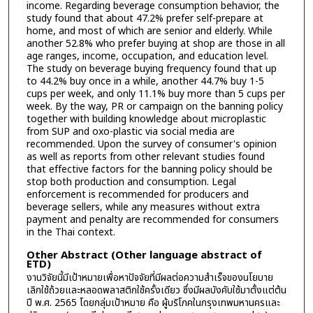
income. Regarding beverage consumption behavior, the
study found that about 47.2% prefer self-prepare at
home, and most of which are senior and elderly. While
another 52.8% who prefer buying at shop are those in all
age ranges, income, occupation, and education level.
The study on beverage buying frequency found that up
to 44.2% buy once in a while, another 44.7% buy 1-5
cups per week, and only 11.1% buy more than 5 cups per
week. By the way, PR or campaign on the banning policy
together with building knowledge about microplastic
from SUP and oxo-plastic via social media are
recommended. Upon the survey of consumer's opinion
as well as reports from other relevant studies found
that effective factors for the banning policy should be
stop both production and consumption. Legal
enforcement is recommended for producers and
beverage sellers, while any measures without extra
payment and penalty are recommended for consumers
in the Thai context.
Other Abstract (Other language abstract of
ETD)
งานวิจัยนี้มีเป้าหมายเพื่อหาปัจจัยที่มีผลต่อความสำเร็จของนโยบาย
เลิกใช้ถ้วยและหลอดพลาสติกใช้ครั้งเดียว ซึ่งมีผลบังคับใช้มาตั้งแต่ต้น
ปี พ.ศ. 2565 โดยกลุ่มเป้าหมาย คือ ผู้บริโภคในกรุงเทพมหานครและ