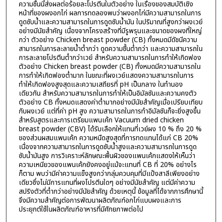
ความชื้นนี้ส่งผลต่อร้อยละโปรตีนในตัวอย่าง ในเรื่องของสมบัติเชิง
หน้าที่ของผงอกไก่ ผลการทดลองพบว่าผงอกไก่มีความสามารถในการ
ดูดซับน้ำและความสามารถในการดูดซับน้ำมัน ในปริมาณที่สูงกว่าผงเวย์
อย่างมีนัยสำคัญ เนื่องจากโครงสร้างที่มีรูพรุนและขนาดของผงที่ใหญ่
กว่า ตัวอย่าง Chicken breast powder (CB) ทั้งหมดมีดัชนีความ
สามารถในการละลายน้ำต่ำกว่า ดูดความชื้นต่ำกว่า และความสามารถใน
การละลายโปรตีนต่ำกว่าเวย์ สำหรับความสามารถในการทำให้เกิดฟอง
ตัวอย่าง Chicken breast powder (CB) ทั้งหมดมีความสามารถใน
การทำให้เกิดฟองต่ำมาก ในขณะที่ผงเวย์แสดงความสามารถในการ
ทำให้เกิดฟองสูงสุดและความเสถียรที่ pH เป็นกลาง ในทำนอง
เดียวกัน สำหรับความสามารถในการทำให้เป็นอิมัลชันและความคงตัว
ตัวอย่าง CB ทั้งหมดแสดงค่าต่ำมากอย่างมีนัยสำคัญเมื่อเปรียบเทียบ
กับผงเวย์ แต่ที่ค่า pH สูง ความสามารถในการทำอิมัลชันก็จะยิ่งสูงขึ้น
สำหรับสูตรและการเตรียมแพนเค้ก Vacuum dried chicken
breast powder (CBV) ได้รับเลือกให้แทนที่เวย์ผง 10 % ถึง 20 %
ของส่วนผสมแพนเค้ก ความหนืดสูงสุดที่การทดแทนได้แก่ CB 20%
เนื่องจากความสามารถในการดูดซับน้ำสูงและความสามารถในการดูด
ซับน้ำมันสูง การวิเคราะห์ลักษณะพื้นผิวของแพนเค้กแสดงให้เห็นว่า
ความเหนียวของแพนเค้กยังคงอยู่แม้จะแทนที่ CB ที่ 20% อย่างไร
ก็ตาม พบว่ามีค่าความแข็งสูงกว่ากลุ่มควบคุมที่มีแป้งสาลีเพียงอย่าง
เดียวซึ่งไม่มีการแทนที่ผงโปรตีนใดๆ อย่างมีนัยสำคัญ แต่มีค่าความ
สปริงตัวที่ต่ำกว่าอย่างมีนัยสำคัญ ด้วยเหตุนี้ ข้อมูลที่ได้จากการศึกษานี้
จึงมีความสำคัญต่อการพัฒนาผลิตภัณฑ์อกไก่แบบผงและการ
ประยุกต์ใช้ในผลิตภัณฑ์อาหารที่มีศักยภาพต่อไป