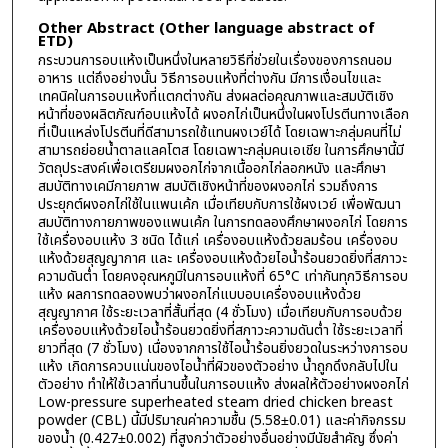
Other Abstract (Other language abstract of
ETD)
กระบวนการอบแห้งเป็นหนึ่งในหลายวิธีที่ช่วยในเรื่องของการถนอม
อาหาร แต่ถึงอย่างนั้น วิธีการอบแห้งที่ต่างกัน มีการเงื่อนไขและ
เทคนิคในการอบแห้งที่แตกต่างกัน ส่งผลต่อคุณภาพและสมบัติเชิง
หน้าที่ของผลิตภัณฑ์อบแห้งได้ ผงอกไก่เป็นหนึ่งในผงโปรตีนทางเลือก
ที่เป็นแหล่งโปรตีนที่ดีสามารถใช้แทนผงเวย์ได้ โดยเฉพาะกลุ่มคนที่ไม่
สามารถย่อยน้ำตาลแลคโตส โดยเฉพาะกลุ่มคนเอเชีย ในการศึกษานี้มี
วัตถุประสงค์เพื่อเตรียมผงอกไก่จากเนื้ออกไก่ลอกหนัง และศึกษา
สมบัติทางเคมีกายภาพ สมบัติเชิงหน้าที่ของผงอกไก่ รวมถึงการ
ประยุกต์ผงอกไก่ใช้ในแพนเค้ก เมื่อเทียบกับการใช้ผงเวย์ เพื่อพัฒนา
สมบัติทางกายภาพของแพนเค้ก ในการทดลองศึกษาผงอกไก่ โดยการ
ใช้เครื่องอบแห้ง 3 ชนิด ได้แก่ เครื่องอบแห้งด้วยลมร้อน เครื่องอบ
แห้งด้วยสุญญากาศ และ เครื่องอบแห้งด้วยไอน้ำร้อนยวดยิ่งที่สภาวะ
ความดันต่ำ โดยคงอุณหภูมิในการอบแห้งที่ 65°C เท่ากันทุกวิธีการอบ
แห้ง ผลการทดลองพบว่าผงอกไก่แบบอบเครื่องอบแห้งด้วย
สุญญากาศ ใช้ระยะเวลาที่สั้นที่สุด (4 ชั่วโมง) เมื่อเทียบกับการอบด้วย
เครื่องอบแห้งด้วยไอน้ำร้อนยวดยิ่งที่สภาวะความดันต่ำ ใช้ระยะเวลาที่
ยาวที่สุด (7 ชั่วโมง) เนื่องจากการใช้ไอน้ำร้อนยิ่งยวดในระหว่างการอบ
แห้ง เกิดการควบแน่นของไอน้ำที่ผิวของตัวอย่าง น้ำถูกดึงกลับไปใน
ตัวอย่าง ทำให้ใช้เวลาที่นานขึ้นในการอบแห้ง ส่งผลให้ตัวอย่างผงอกไก่
Low-pressure superheated steam dried chicken breast
powder (CBL) นี้มีปริมาณค่าความชื้น (5.58±0.01) และค่ากิจกรรม
ของน้ำ (0.427±0.002) ที่สูงกว่าตัวอย่างอื่นอย่างมีนัยสำคัญ ซึ่งค่า