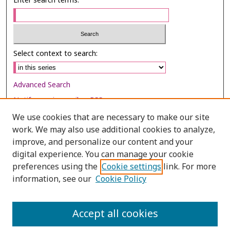
Enter search terms:
Select context to search:
Advanced Search
Notify me via email or
RSS
We use cookies that are necessary to make our site
Browse
work. We may also use additional cookies to analyze,
Collections
improve, and personalize our content and your
digital experience. You can manage your cookie
Disciplines
preferences using the
Cookie settings
link. For more
Authors
information, see our
Cookie Policy
Author Corner
Author FAQ
Accept all cookies