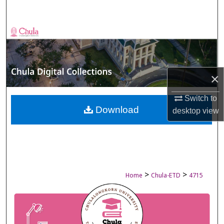
Search
Browse Collections
My Account
×
About
Switch to
Digital Commons Network™
Download
desktop
view
>
>
Home
Chula-ETD
4715