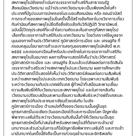
สหภาพยุโรปยังคงดำเนินการเจรจาการค้าเสรีกับสาธารณรัฐ
สังคมนิยมเวียดนาม แม้ว่าประเทศเวียดนามจะเป็นเพียงหนึ่งในห้า
ประเทศที่มีรูปแบบการปกครองในระบอบสังคมนิยม หรือ คอมมิวนิสต์
การกระทำของสหภาพยุโรปในครั้งนี้ได้สร้างข้อกังขาในวงวิชาการเกี่ยว
กับค่านิยมที่สหภาพยุโรปยึดถือซึ่งขัดแย้งกับวิถีปฏิบัติ วิทยานิพนธ์
ฉบับนี้มีวัตถุประสงค์ที่จะเข้าใจความคิดและค้นสาเหตุที่สหภาพยุโรป
เลือกที่จะเจรจาการค้าเสรีกับประเทศเวียดนาม โดยวิเคราะห์ข้อมูลจาก
มุมมองทางด้านประวัติศาสตร์ ภูมิศาสตร์การเมือง และ เศรษฐกิจ ที่
ครอบคลุมนโยบายการค้าและการลงทุนของสหภาพยุโรปหลังปี พ.ศ.
๒๕๕๕ และถอดบทเรียนสำหรับประเทศไทยในการเจรจาการค้าเสรีกับ
สหภาพยุโรปในอนาคต ผลการศึกษาแสดงให้เห็นว่าประวัติศาสตร์
ภูมิศาสตร์การเมือง และ เศรษฐกิจ ล้วนแล้วแต่ส่งผลต่อการตัดสินใจ
เจรจาการค้าเสรีระหว่างสหภาพยุโรปและเวียดนาม ผลการศึกษาเชิง
ประวัติศาสตร์ได้แสดงให้เห็นว่าประวัติศาสตร์ส่งผลต่อความสัมพันธ์
ระหว่างสหภาพยุโรปและประเทศเวียดนาม โดยเฉพาะความสัมพันธ์
ระหว่างเวียดนามกับประเทศฝรั่งเศส ผู้ทำหน้าที่เสมือนสะพานเชื่อม
ความสัมพันธ์ให้กับเวียดนามและสหภาพยุโรป และในทางกลับกัน
เวียดนามเปรียบเสมือนสะพานเชื่อมความสัมพันธ์ระหว่างฝรั่งเศสและ
สหภาพยุโรปกับประชาคมอาเซียนด้วยเช่นกัน ในเชิง
ภูมิศาสตร์การเมือง ตำแหน่งที่ตั้งของเวียดนามนั้นอยู่ในจุด
ยุทธศาสตร์ในเอเชียตะวันออกเฉียงใต้และการเมืองโลก ปัญหาข้อ
พิพาททะเลจีนใต้ระหว่างเวียดนามกับจีนนั้นทำให้เวียดนามเป็นจุด
ยุทธศาสตร์หนึ่งที่น่าสนใจสำหรับสหภาพยุโรปที่ต้องการเข้ามามี
บทบาทและส่วนร่วมในการแก้ไขปัญหาข้อพิพาททะเลจีนใต้ และการเข้า
มามีบทบาทในครั้งนี้ยังถือเป็นการถ่วงดุลอำนาจและอิทธิพลกับ