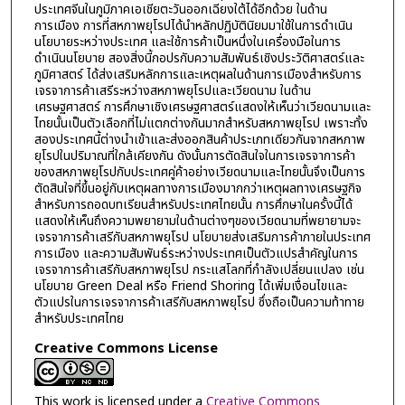
ประเทศจีนในภูมิภาคเอเชียตะวันออกเฉียงใต้ได้อีกด้วย ในด้าน
การเมือง การที่สหภาพยุโรปได้นำหลักปฏิบัตินิยมมาใช้ในการดำเนิน
นโยบายระหว่างประเทศ และใช้การค้าเป็นหนึ่งในเครื่องมือในการ
ดำเนินนโยบาย สองสิ่งนี้กอปรกับความสัมพันธ์เชิงประวัติศาสตร์และ
ภูมิศาสตร์ ได้ส่งเสริมหลักการและเหตุผลในด้านการเมืองสำหรับการ
เจรจาการค้าเสรีระหว่างสหภาพยุโรปและเวียดนาม ในด้าน
เศรษฐศาสตร์ การศึกษาเชิงเศรษฐศาสตร์แสดงให้เห็นว่าเวียดนามและ
ไทยนั้นเป็นตัวเลือกที่ไม่แตกต่างกันมากสำหรับสหภาพยุโรป เพราะทั้ง
สองประเทศนี้ต่างนำเข้าและส่งออกสินค้าประเภทเดียวกันจากสหภาพ
ยุโรปในปริมาณที่ใกล้เคียงกัน ดังนั้นการตัดสินใจในการเจรจาการค้า
ของสหภาพยุโรปกับประเทศคู่ค้าอย่างเวียดนามและไทยนั้นจึงเป็นการ
ตัดสินใจที่ขึ้นอยู่กับเหตุผลทางการเมืองมากกว่าเหตุผลทางเศรษฐกิจ
สำหรับการถอดบทเรียนสำหรับประเทศไทยนั้น การศึกษาในครั้งนี้ได้
แสดงให้เห็นถึงความพยายามในด้านต่างๆของเวียดนามที่พยายามจะ
เจรจาการค้าเสรีกับสหภาพยุโรป นโยบายส่งเสริมการค้าภายในประเทศ
การเมือง และความสัมพันธ์ระหว่างประเทศเป็นตัวแปรสำคัญในการ
เจรจาการค้าเสรีกับสหภาพยุโรป กระแสโลกที่กำลังเปลี่ยนแปลง เช่น
นโยบาย Green Deal หรือ Friend Shoring ได้เพิ่มเงื่อนไขและ
ตัวแปรในการเจรจาการค้าเสรีกับสหภาพยุโรป ซึ่งถือเป็นความท้าทาย
สำหรับประเทศไทย
Creative Commons License
This work is licensed under a
Creative Commons