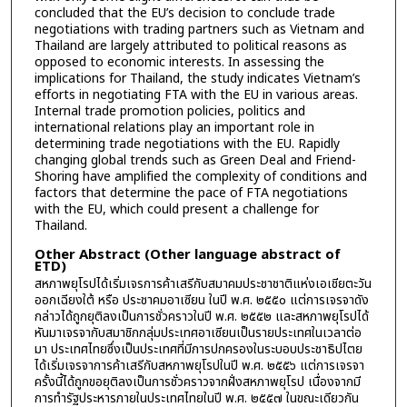
concluded that the EU’s decision to conclude trade
negotiations with trading partners such as Vietnam and
Thailand are largely attributed to political reasons as
opposed to economic interests. In assessing the
implications for Thailand, the study indicates Vietnam’s
efforts in negotiating FTA with the EU in various areas.
Internal trade promotion policies, politics and
international relations play an important role in
determining trade negotiations with the EU. Rapidly
changing global trends such as Green Deal and Friend-
Shoring have amplified the complexity of conditions and
factors that determine the pace of FTA negotiations
with the EU, which could present a challenge for
Thailand.
Other Abstract (Other language abstract of
ETD)
สหภาพยุโรปได้เริ่มเจรการค้าเสรีกับสมาคมประชาชาติแห่งเอเชียตะวัน
ออกเฉียงใต้ หรือ ประชาคมอาเซียน ในปี พ.ศ. ๒๕๕๐ แต่การเจรจาดัง
กล่าวได้ถูกยุติลงเป็นการชั่วคราวในปี พ.ศ. ๒๕๕๒ และสหภาพยุโรปได้
หันมาเจรจากับสมาชิกกลุ่มประเทศอาเซียนเป็นรายประเทศในเวลาต่อ
มา ประเทศไทยซึ่งเป็นประเทศที่มีการปกครองในระบอบประชาธิปไตย
ได้เริ่มเจรจาการค้าเสรีกับสหภาพยุโรปในปี พ.ศ. ๒๕๕๖ แต่การเจรจา
ครั้งนี้ได้ถูกขอยุติลงเป็นการชั่วคราวจากฝั่งสหภาพยุโรป เนื่องจากมี
การทำรัฐประหารภายในประเทศไทยในปี พ.ศ. ๒๕๕๗ ในขณะเดียวกัน