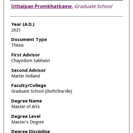
Author
Uthaipan Promkhatkaew
,
Graduate School
Year (A.D.)
2021
Document Type
Thesis
First Advisor
Chayodom Sabhasri
Second Advisor
Martin Holland
Faculty/College
Graduate School (บัณฑิตวิทยาลัย)
Degree Name
Master of Arts
Degree Level
Master's Degree
Degree Discipline