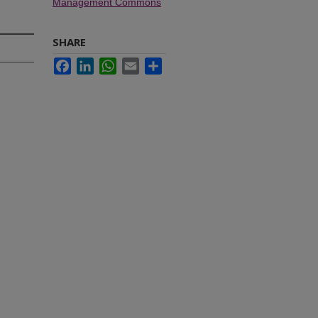
Management Commons
SHARE
Facebook
LinkedIn
WhatsApp
Email
Share