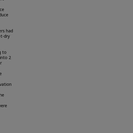
ice
educe
ers had
et-dry
g to
into 2
r
e
vation
the
were