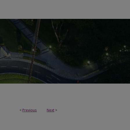
<
Previous
Next
>