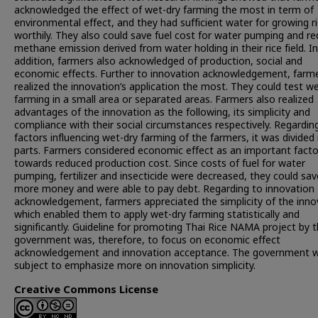
acknowledged the effect of wet-dry farming the most in term of
environmental effect, and they had sufficient water for growing r
worthily. They also could save fuel cost for water pumping and r
methane emission derived from water holding in their rice field. In
addition, farmers also acknowledged of production, social and
economic effects. Further to innovation acknowledgement, farm
realized the innovation’s application the most. They could test w
farming in a small area or separated areas. Farmers also realized
advantages of the innovation as the following, its simplicity and
compliance with their social circumstances respectively. Regardin
factors influencing wet-dry farming of the farmers, it was divided 
parts. Farmers considered economic effect as an important facto
towards reduced production cost. Since costs of fuel for water
pumping, fertilizer and insecticide were decreased, they could sav
more money and were able to pay debt. Regarding to innovation
acknowledgement, farmers appreciated the simplicity of the inno
which enabled them to apply wet-dry farming statistically and
significantly. Guideline for promoting Thai Rice NAMA project by 
government was, therefore, to focus on economic effect
acknowledgement and innovation acceptance. The government 
subject to emphasize more on innovation simplicity.
Creative Commons License