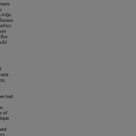
ห้งของ
น
ค่าปุ๋ย
รื่องของ
ารทำนา
มของ
รื่อง
มไม่
f
imate
ce,
 we had
e,
s of
tiple
wed
ers