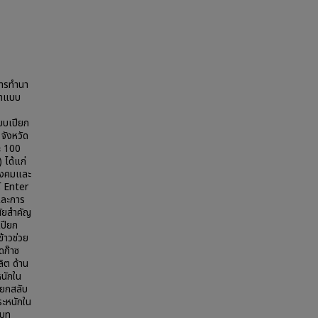
การทำนา
นาแบบ
บบเปียก
 จังหวัด
ละ 100
 ได้แก่
สังคมและ
์ Enter
และการ
นัยสำคัญ
เปียก
้าวช่วย
ดก๊าซ
ิต ด้าน
นักใน
ียกสลับ
ระหนักใน
ิบท