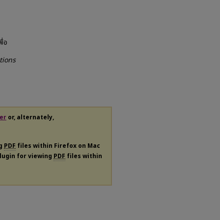
ื่อ
tions
er
or, alternately,
ng
PDF
files within Firefox on Mac
plugin for viewing
PDF
files within