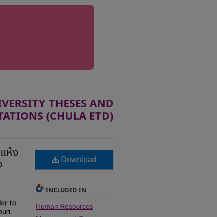
ERSITY THESES AND
TATIONS (CHULA ETD)
แห้ง
Download
ง
INCLUDED IN
der to
Human Resources
buri