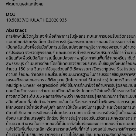
พัฒนามนุษย์และสังคม
DOI
10.58837/CHULA.THE.2020.935
Abstract
การศึกษานี้มีวัตถุประสงค์เพื่อศึกษาการรับรู้ผลกระทบและการยอมรับนวัตกรรม
แบบเปียกสลับแห้ง ศึกษาปัจจัยการรับรู้ผลกระทบและการยอมนวัตกรรมการทำ
เปียกสลับแห้งเพื่อรับมือกับการเปลี่ยนแปลงสภาพภูมิอากาศของชาวนาในอำเภอ
ศรีประจันต์ จังหวัดสุพรรณบุรี และแนวทางสำหรับการส่งเสริมการใช้การทำนาแ
สลับแห้งเพื่อรับมือกับการเปลี่ยนแปลงสภาพภูมิอากาศในพื้นที่อำเภอศรีประจันต์
สุพรรณบุรี ดำเนินการศึกษาโดยใช้เทคนิควิจัยเชิงปริมาณเก็บข้อมูลทั้งหมดร้อย
จำนวน 150 ราย วิเคราะห์ข้อมูลด้วยสถิติเชิงพรรณา (Descriptive Statistics)
ความถี่ ร้อยละ ค่าเฉลี่ย และส่วนเบี่ยงเบนมาตรฐาน ในการบรรยายข้อมูลสภาพ
เศรษฐกิจของเกษตรกร สถิติอนุมาน (Inferential Statistics) โดยการวิเคราะห
Multiple Linear Regression เพื่อใช้ในการศึกษาปัจจัยด้านการรับรู้ผลกระทบ
ยอมรับนวัตกรรมการทำนาแบบเปียกสลับแห้ง โดยการวิจัยในครั้งนี้กำหนดระดับ
ทางสิถิติไว้ที่ระดับ .05 ผลการศึกษาพบว่า เกษตรกรรับรู้ผลกระทบการทำนาแบบ
สลับแห้งมากที่สุดในด้านสภาพแวดล้อมในเรื่องของการมีน้ำเพียงพอต่อการปลูกข
ให้เกษตรกรใช้น้ำได้อย่างคุ้มค่า ลดการใช้เชื้อเพลิงในการสูบน้ำ และช่วยลดการเกิ
มีเทนที่เกิดจากการหมักของน้ำในแปลงนา นอกจากนี้เกษตรกรยังรับรู้ในด้านผลผล
สังคม และด้านเศรษฐกิจ อีกด้วย ซึ่งการรับรู้การยอมรับนวัตกรรมเกษตรกรตระห
ด้านความสามารถในการทดลองใช้ได้มากที่สุดในเรื่องของการทดลองทำนาแบบเป
แห้งได้ในพื้นที่ขนาดเล็ก หรือสามารถแบ่งพื้นที่ทำได้ รองลงไปเกษตรกรให้การต
ด้านความได้เปรียบของนวัตกรรม ความไม่สลับซับซ้อน และความสอดคล้องกับบร