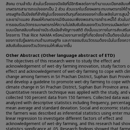
สังคม ตามลำดับ ส่วนในเรื่องของปัจจัยที่มีอิทธิพลต่อการทำนาแบบเปียกสลับแ
เกษตรกรสามารถแบ่งออกเป็น 2 ส่วน ส่วนแรกในเรื่องผลกระทบเกษตรกรให้ด้า
เศรษฐกิจเป็นปัจจัยที่สำคัญในเรื่องของต้นทุนที่ลดลงของค่าเชื้อเพลิงในการสูบน้ำ 
และยาฆ่าแมลง ส่งผลให้เกษตรกรมีเงินออมเพียงพอสามารถชำระหนี้ได้ ส่วนในเ
การยอมรับนวัตกรรมเกษตรกรให้ความไม่สลับซับซ้อนของตัวนวัตกรรมมีผลต่อก
แบบเปียกสลับแห้งอย่างมีระดับนัยสำคัญทางสถิติ ดังนั้นแนวทางในการส่งเสริ
โครงการ Thai Rice NAMA หรือหน่วยงานภาครัฐที่เกี่ยวข้องจำเป็นต้องเน้นในเ
ของการรับรู้ผลกระทบด้านเศรษฐกิจ และการยอมรับนวัตรรมต้องเน้นในเรื่องควา
สลับซับซ้อนของตัวนวัตกรรมให้เพิ่มมากขึ้น
Other Abstract (Other language abstract of ETD)
The objectives of this research were to study the effect and
acknowledgement of wet-dry farming innovation, study factors o
effect and acknowledgement of wet-dry farming to cope with cl
change among farmers in Sri Prachan District, Suphan Buri Provin
and develop a guideline to promote wet-dry farming to cope with
climate change in Sri Prachan District, Suphan Buri Province area.
Quantitative research technique was applied with the study, and
collected 100 percent data from 150 farmers. Collected data was
analyzed with descriptive statistics including frequency, percentag
mean average and standard deviation. Social and economic statu
the farmers was described as inferential statistics using enter mul
linear regression to investigate different factors of effect and
acknowledgement of wet-dry farming, and this research had sho
statistics significance at .05. Research findings showed that farm