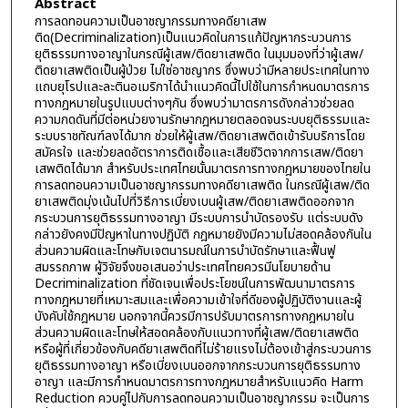
Abstract
การลดทอนความเป็นอาชญากรรมทางคดียาเสพ
ติด(Decriminalization)เป็นแนวคิดในการแก้ปัญหากระบวนการ
ยุติธรรมทางอาญาในกรณีผู้เสพ/ติดยาเสพติด ในมุมมองที่ว่าผู้เสพ/
ติดยาเสพติดเป็นผู้ป่วย ไม่ใช่อาชญากร ซึ่งพบว่ามีหลายประเทศในทาง
แถบยุโรปและละตินอเมริกาได้นำแนวคิดนี้ไปใช้ในการกำหนดมาตรการ
ทางกฎหมายในรูปแบบต่างๆกัน ซึ่งพบว่ามาตรการดังกล่าวช่วยลด
ความกดดันที่มีต่อหน่วยงานรักษากฎหมายตลอดจนระบบยุติธรรมและ
ระบบราชทัณฑ์ลงได้มาก ช่วยให้ผู้เสพ/ติดยาเสพติดเข้ารับบริการโดย
สมัครใจ และช่วยลดอัตราการติดเชื้อและเสียชีวิตจากการเสพ/ติดยา
เสพติดได้มาก สำหรับประเทศไทยนั้นมาตรการทางกฎหมายของไทยใน
การลดทอนความเป็นอาชญากรรมทางคดียาเสพติด ในกรณีผู้เสพ/ติด
ยาเสพติดมุ่งเน้นไปที่วิธีการเบี่ยงเบนผู้เสพ/ติดยาเสพติดออกจาก
กระบวนการยุติธรรมทางอาญา มีระบบการบำบัดรองรับ แต่ระบบดัง
กล่าวยังคงมีปัญหาในทางปฏิบัติ กฎหมายยังมีความไม่สอดคล้องกันใน
ส่วนความผิดและโทษกับเจตนารมณ์ในการบำบัดรักษาและฟื้นฟู
สมรรถภาพ ผู้วิจัยจึงขอเสนอว่าประเทศไทยควรมีนโยบายด้าน
Decriminalization ที่ชัดเจนเพื่อประโยชน์ในการพัฒนามาตรการ
ทางกฎหมายที่เหมาะสมและเพื่อความเข้าใจที่ดีของผู้ปฏิบัติงานและผู้
บังคับใช้กฎหมาย นอกจากนี้ควรมีการปรับมาตรการทางกฎหมายใน
ส่วนความผิดและโทษให้สอดคล้องกับแนวทางที่ผู้เสพ/ติดยาเสพติด
หรือผู้ที่เกี่ยวข้องกับคดียาเสพติดที่ไม่ร้ายแรงไม่ต้องเข้าสู่กระบวนการ
ยุติธรรมทางอาญา หรือเบี่ยงเบนออกจากกระบวนการยุติธรรมทาง
อาญา และมีการกำหนดมาตรการทางกฎหมายสำหรับแนวคิด Harm
Reduction ควบคู่ไปกับการลดทอนความเป็นอาชญากรรม จะเป็นการ