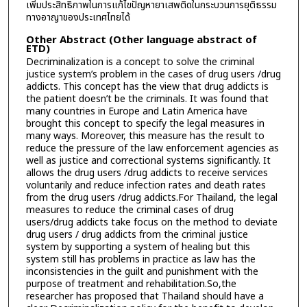
เพิ่มประสิทธิภาพในการแก้ไขปัญหายาเสพติดในกระบวนการยุติธรรม
ทางอาญาของประเทศไทยได้
Other Abstract (Other language abstract of
ETD)
Decriminalization is a concept to solve the criminal
justice system’s problem in the cases of drug users /drug
addicts. This concept has the view that drug addicts is
the patient doesn’t be the criminals. It was found that
many countries in Europe and Latin America have
brought this concept to specify the legal measures in
many ways. Moreover, this measure has the result to
reduce the pressure of the law enforcement agencies as
well as justice and correctional systems significantly. It
allows the drug users /drug addicts to receive services
voluntarily and reduce infection rates and death rates
from the drug users /drug addicts.For Thailand, the legal
measures to reduce the criminal cases of drug
users/drug addicts take focus on the method to deviate
drug users / drug addicts from the criminal justice
system by supporting a system of healing but this
system still has problems in practice as law has the
inconsistencies in the guilt and punishment with the
purpose of treatment and rehabilitation.So,the
researcher has proposed that Thailand should have a