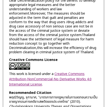
clear Decriminalization policy for the benefit to develop
appropriate legal measures and the better
understanding of workers and law
enforcement.Moreover, The measures should be
adjusted in the term that guilt and penalties are
conform to the way that drug users /drug addicts and
drug case accessory of non serious case are not be in
the access of the criminal justice system or deviate
from the access of the criminal justice system.Thailand
should have the settlement of legal measure for harm
reduction concept to go together with
Decriminalization,this will increase the efficiency of drug
problem clearing in criminal justice system of Thailand.
Creative Commons License
This work is licensed under a
Creative Commons
Attribution-NonCommercial-No Derivative Works 4.0
International License
.
Recommended Citation
พฤฒิวิญญู, จุฑามาศ, "มาตรการทางกฎหมายในการลดทอนความเป็น
อาชญากรรมทางคดียาเสพติดของประเทศไทย" (2010).
Chulalongkorn University Theses and Dissertations