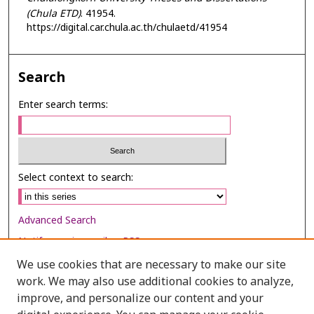
(Chula ETD)
. 41954.
https://digital.car.chula.ac.th/chulaetd/41954
Search
Enter search terms:
Select context to search:
Advanced Search
Notify me via email or
RSS
We use cookies that are necessary to make our site
Browse
work. We may also use additional cookies to analyze,
Collections
improve, and personalize our content and your