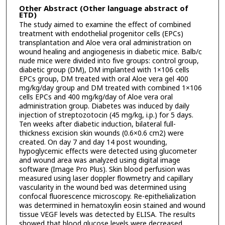
Other Abstract (Other language abstract of
ETD)
The study aimed to examine the effect of combined
treatment with endothelial progenitor cells (EPCs)
transplantation and Aloe vera oral administration on
wound healing and angiogenesis in diabetic mice. Balb/c
nude mice were divided into five groups: control group,
diabetic group (DM), DM implanted with 1×106 cells
EPCs group, DM treated with oral Aloe vera gel 400
mg/kg/day group and DM treated with combined 1×106
cells EPCs and 400 mg/kg/day of Aloe vera oral
administration group. Diabetes was induced by daily
injection of streptozotocin (45 mg/kg, i.p.) for 5 days.
Ten weeks after diabetic induction, bilateral full-
thickness excision skin wounds (0.6×0.6 cm2) were
created. On day 7 and day 14 post wounding,
hypoglycemic effects were detected using glucometer
and wound area was analyzed using digital image
software (Image Pro Plus). Skin blood perfusion was
measured using laser doppler flowmetry and capillary
vascularity in the wound bed was determined using
confocal fluorescence microscopy. Re-epithelialization
was determined in hematoxylin eosin stained and wound
tissue VEGF levels was detected by ELISA. The results
showed that blood glucose levels were decreased