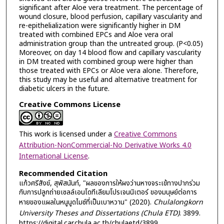
significant after Aloe vera treatment. The percentage of
wound closure, blood perfusion, capillary vascularity and
re-epithelialization were significantly higher in DM
treated with combined EPCs and Aloe vera oral
administration group than the untreated group. (P<0.05)
Moreover, on day 14 blood flow and capillary vascularity
in DM treated with combined group were higher than
those treated with EPCs or Aloe vera alone. Therefore,
this study may be useful and alternative treatment for
diabetic ulcers in the future.
Creative Commons License
This work is licensed under a
Creative Commons
Attribution-NonCommercial-No Derivative Works 4.0
International License
.
Recommended Citation
แก้วศรีสังข์, สุพัสนันท์, "ผลของการให้ผงว่านหางจระเข้ทางปากร่วม
กับการปลูกถ่ายเซลล์เอนโดทีเลียมโปรเจนนิเตอร์ ของมนุษย์ต่อการ
หายของแผลในหนูนูดไมซ์ที่เป็นเบาหวาน" (2020).
Chulalongkorn
University Theses and Dissertations (Chula ETD)
. 3899.
https://digital.car.chula.ac.th/chulaetd/3899