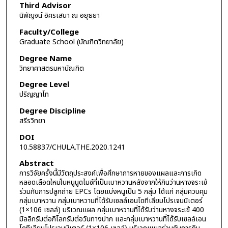
Third Advisor
นิพัญจน์ อิศรเสนา ณ อยุธยา
Faculty/College
Graduate School (บัณฑิตวิทยาลัย)
Degree Name
วิทยาศาสตรมหาบัณฑิต
Degree Level
ปริญญาโท
Degree Discipline
สรีรวิทยา
DOI
10.58837/CHULA.THE.2020.1241
Abstract
การวิจัยครั้งนี้มีวัตถุประสงค์เพื่อศึกษาการหายของแผลและการเกิด
หลอดเลือดใหม่ในหนูนูดไมซ์ที่เป็นเบาหวานหลังจากให้กินว่านหางจระเข้
ร่วมกับการปลูกถ่าย EPCs โดยแบ่งหนูเป็น 5 กลุ่ม ได้แก่ กลุ่มควบคุม
กลุ่มเบาหวาน กลุ่มเบาหวานที่ได้รับเซลล์เอนโดทีเลียมโปรเจนนิเตอร์
(1×106 เซลล์) บริเวณแผล กลุ่มเบาหวานที่ได้รับว่านหางจระเข้ 400
มิลลิกรัมต่อกิโลกรัมต่อวันทางปาก และกลุ่มเบาหวานที่ได้รับเซลล์เอน