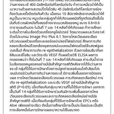
โดทีเลียมโปรเจนนิเตอร์ (1×106 เซลล์) บริเวณแผลร่วมกับการกิน
ว่านหางจระเข้ 400 มิลลิกรัมต่อกิโลกรัมต่อวัน ทำการเหนี่ยวนำให้เป็น
เบาหวานด้วยสารสเตรปโตโซโตซิน 45 มิลลิกรัมต่อกิโลกรัมทางช่อง
ท้องวันละครั้งติดต่อกันห้าวัน เมื่อครบ 10 สัปดาห์หลังจากเหนี่ยวนำให้
หนูเป็นเบาหวาน หนูแต่ละกลุ่มถูกทำให้เกิดแผลชนิดที่ถูกตัดจนถึงชั้นไข
มันที่บริเวณผิวหนังทั้งสองข้างจากแนวหลังของหนู ขนาด 0.6×0.6
ตารางเซนติเมตร ในวันที่ 7 และ 14 หลังทำให้เกิดแผล ทำการศึกษา
ระดับน้ำตาลในเลือดด้วยเครื่องกลูโคมิเตอร์ วัดขนาดแผลและวิเคราะห์
ด้วยโปรแกรม Image Pro Plus 6.1 วัดการไหลเวียนของเลือด
บริเวณแผลด้วยเครื่องเลเซอร์ดอปเปลอร์โฟลมิเตอร์ ศึกษาการเกิด
หลอดเลือดใหม่ด้วยกล้องจุลทรรศน์แบบคอนโฟคอลโดยใช้แสงฟลูออ
เรสเซ็นต์ ศึกษาการเกิด re-epithelialization ด้วยการย้อมฮีมาท้อก
ซิลินและอีโอซิน และวัดระดับ VEGF ที่แผลด้วยวิธี ELISA ผลการ
ทดลองพบว่า ทั้งในวันที่ 7 และ 14 หลังทำให้เกิดแผล ค่าระดับน้ำตาล
ในเลือดของหนูลดลงอย่างมีนัยสำคัญทางสถิติหลังจากได้รับว่านหาง
จระเข้ กลุ่มที่ได้รับการรักษาด้วยการปลูกถ่ายเซลล์เอนโดทีเลียมโปร
เจนนิเตอร์ร่วมกับการกินว่านหางจระเข้ มีการเพิ่มขึ้นของการปิดของ
แผล การไหลเวียนของเลือดบริเวณแผล การเกิดหลอดเลือดใหม่ การ
เกิด re-epithelialization และระดับ VEGF อย่างมีนัยสำคัญทาง
สถิติ (P<0.05) เมื่อเทียบกับกลุ่มเบาหวานที่ไม่ได้รับการรักษา นอกจาก
นี้ในวันที่ 14 กลุ่มที่ได้รับการรักษาร่วมกันมีการเพิ่มขึ้นของการไหล
เวียนของเลือดบริเวณแผลและการเกิดหลอดเลือดใหม่อย่างมีนัย
สำคัญทางสถิติ เมื่อเทียบกับกลุ่มที่ได้รับการรักษาด้วย EPCs หรือ
Aloe เพียงอย่างเดียว ดังนั้นการศึกษานี้อาจเป็นประโยชน์และเป็นอีก
ทางเลือกหนึ่งในการรักษาแผลเบาหวานได้ในอนาคต