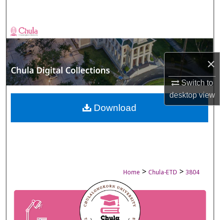
Search
Browse Collections
My Account
×
About
Switch to
desktop
view
Digital Commons Network™
Download
>
>
Home
Chula-ETD
3804