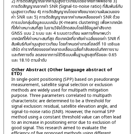
2) การตัดสัญญาณจากค่ามุมสูงดาวเทียมโดยอาศัยภาพฟิชอาย 3)
การตัดสัญญาณจากค่า SNR (Signal-to-noise ratio) ที่สัมพันธ์กับ
มุมสูงดาวเทียม 4) การตัดสัญญาณโดยอาศัยขนาดความผันผวนของ
ค่า SNR และ 5) การตัดสัญญาณจากค่าเศษเหลือของค่า SNR ด้วย
การแบ่งกลุ่มข้อมูลแบบเคมีน (K-means clustering) เพื่อหาเทคนิค
ที่ให้ค่าเหมาะสมที่สุด ในงานวิจัยได้ทดสอบโดยใช้ข้อมูลค่าสังเกต
GNSS แบบ 2 ระบบ และ 4 ระบบดาวเทียม ผลการศึกษาพบว่า
เทคนิคที่ให้ค่าเหมาะสมที่สุด คือเทคนิคที่อาศัยค่าเฉลี่ยของค่า SNR ที่
สัมพันธ์กับค่ามุมสูงดาวเทียม โดยกำหนดค่าเทรสโฮลด์ที่ 10 เดซิเบล
เฮิร์ต ค่ารากที่สองของค่าคลาดเคลื่อนเฉลี่ยกำลังสองในทิศทางราบ
และทิศทางดิ่ง ลดลงจากการใช้วิธีแบบพื้นฐานสูงสุดที่ร้อยละ 0.65
และ 18.10 ตามลำดับ
Other Abstract (Other language abstract of
ETD)
In single-point positioning (SPP) based on pseudorange
measurement, satellite signal selection or exclusion
methods are widely used for multipath mitigation
purpose. Three parameters correlated to multipath
characteristic are determined to be a threshold for
signal exclusion: residual, satellite elevation angle, and
signal-to-noise ratio (SNR). However, the normal SPP
method using a constant threshold value can often lead
to an increase in positioning error due to exclusion of
good signal. This research aimed to evaluate the
efficiency of five proposed methods using different