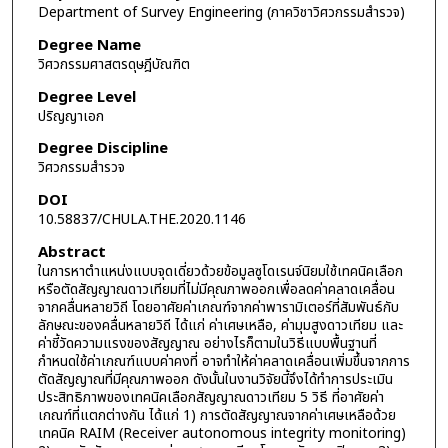
Department of Survey Engineering (ภาควิชาวิศวกรรมสำรวจ)
Degree Name
วิศวกรรมศาสตรดุษฎีบัณฑิต
Degree Level
ปริญญาเอก
Degree Discipline
วิศวกรรมสำรวจ
DOI
10.58837/CHULA.THE.2020.1146
Abstract
ในการหาตำแหน่งแบบจุดเดี่ยวด้วยข้อมูลซูโดเรนจ์นิยมใช้เทคนิคเลือก
หรือตัดสัญญาณดาวเทียมที่ไม่มีคุณภาพออกเพื่อลดค่าคลาดเคลื่อน
จากคลื่นหลายวิถี โดยอาศัยค่าเกณฑ์จากค่าพารามิเตอร์ที่สัมพันธ์กับ
ลักษณะของคลื่นหลายวิถี ได้แก่ ค่าเศษเหลือ, ค่ามุมสูงดาวเทียม และ
ค่าชี้วัดความแรงของสัญญาณ อย่างไรก็ตามในวิธีแบบพื้นฐานที่
กำหนดใช้ค่าเกณฑ์แบบค่าคงที่ อาจทำให้ค่าคลาดเคลื่อนเพิ่มขึ้นจากการ
ตัดสัญญาณที่มีคุณภาพออก ดังนั้นในงานวิจัยนี้จึงได้ทำการประเมิน
ประสิทธิภาพของเทคนิคเลือกสัญญาณดาวเทียม 5 วิธี ที่อาศัยค่า
เกณฑ์ที่แตกต่างกัน ได้แก่ 1) การตัดสัญญาณจากค่าเศษเหลือด้วย
เทคนิค RAIM (Receiver autonomous integrity monitoring)