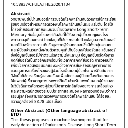
10.58837/CHULA.THE.2020.1134
Abstract
วิทยานิพนธ์นี้นำเสนอวิธีการวินิจฉัยโรคพาร์กินสันด้วยการใช้การเรียน
รู้ของเครื่องสำหรับการตรวจพบโรคพาร์กินสันในระยะเริ่มต้น โดยใช้
โครงข่ายประสาทเทียมแบบวนซ้ำชนิดพิเศษ Long Short-Term
Memory กับข้อมูลโรคพาร์กินสันที่ได้รับจากผู้เชี่ยวชาญของโรง
พยาบาลจุฬาลงกรณ์ โดยข้อมูลที่ใช้ประกอบไปด้วยข้อมูลจากเซ็นเซอร์
และคีย์บอร์ดจากการเก็บข้อมูลจากผู้ร่วมทดสอบซึ่งมีทั้งกลุ่มควบคุม
และผู้ป่วยจำนวนหนึ่งผ่านตัวควบคุมที่เก็บข้อมูลคีย์บอร์ดและเซ็นเซอร์
ซึ่งข้อมูลเซ็นเซอร์มีค่าตัวแปรความเร่งและมุม ข้อมูลคีย์บอร์ดคือการ
กดคีย์บอร์ดเป็นตัวอักษรพร้อมทั้งเวลาการกดคีย์บอร์ด การวิจัยนี้ทำ
เพื่อช่วยการวินิจฉัยแยกแยะระหว่างอาการสั่นหรือมีปัญหาทางการ
ควบคุมการเครื่องไหวของผู้ป่วยโรคอื่นและผู้ป่วยโรคพาร์กินสัน การ
วิจัยนี้ได้ใช้การเรียนรู้ของเครื่องเพื่อคัดกรองผู้ป่วยเบื้องต้นแทนการ
ใช้แพทย์ผู้เชี่ยวชาญทางโรคพาร์กินสันสำหรับแพทย์แผนกผู้ป่วยนอก
ในวินิจฉัยการคัดกรองผู้ป่วยที่มีอาการใกล้เคียงอย่างการเคลื่อนไหว
และความผิดปกติของระบบประสาทและสมอง ผลการวินิจฉัยพบว่าการ
เรียนรู้เครื่องสามารถตรวจพบการวินิจฉัยโรคพาร์กินสัน ได้ร้อยละ
ความถูกต้องที่ 88.78 เปอร์เซ็นต์
Other Abstract (Other language abstract of
ETD)
This thesis proposes a machine learning method for
early detection of Parkinson's Disease. Long Short-Term