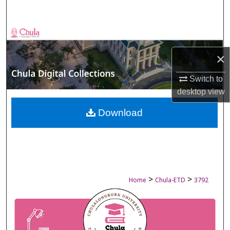
Search
Browse Collections
×
My Account
Switch to
About
desktop
view
Digital Commons Network™
Download
>
>
Home
Chula-ETD
3792