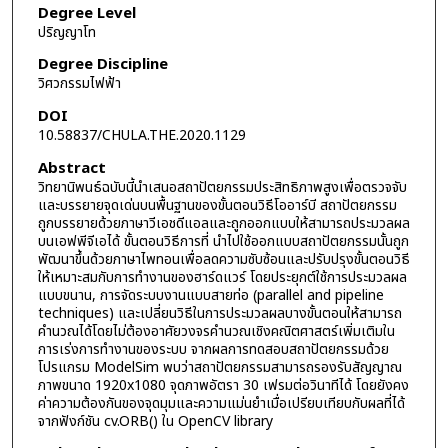
Degree Level
ปริญญาโท
Degree Discipline
วิศวกรรมไฟฟ้า
DOI
10.58837/CHULA.THE.2020.1129
Abstract
วิทยานิพนธ์ฉบับนี้นำเสนอสถาปัตยกรรมประสิทธิภาพสูงเพื่อตรวจจับ
และบรรยายจุดเด่นบนพื้นฐานของขั้นตอนวิธีโออาร์บี สถาปัตยกรรม
ถูกบรรยายด้วยภาษาวีเอชดีแอลและถูกออกแบบให้สามารถประมวลผล
บนเอฟพีจีเอได้ ขั้นตอนวิธีการที่ นำไปใช้ออกแบบสถาปัตยกรรมนั้นถูก
พัฒนาขึ้นด้วยภาษาไพทอนเพื่อลดความซับซ้อนและปรับปรุงขั้นตอนวิธี
ให้เหมาะสมกับการทำงานของฮาร์ดแวร์ โดยประยุกต์ใช้การประมวลผล
แบบขนาน, การจัดระบบงานแบบสายท่อ (parallel and pipeline
techniques) และเปลี่ยนวิธีในการประมวลผลบางขั้นตอนให้สามารถ
คำนวณได้โดยไม่ต้องอาศัยวงจรคำนวณเชิงคณิตศาสตร์เพิ่มเติมใน
การเร่งการทำงานของระบบ จากผลการทดสอบสถาปัตยกรรมด้วย
โปรแกรม ModelSim พบว่าสถาปัตยกรรมสามารถรองรับสัญญาณ
ภาพขนาด 1920x1080 จุดภาพอัตรา 30 เฟรมต่อวินาทีได้ โดยยังคง
ค่าความต้องกันของจุดมุมและความแม่นยำเมื่อเปรียบเทียบกับผลที่ได้
จากฟังก์ชัน cv.ORB() ใน OpenCV library