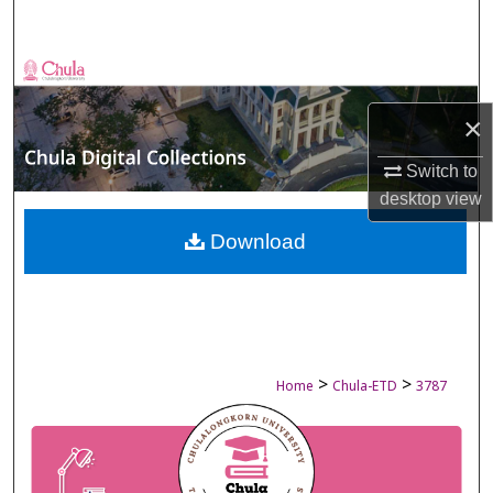
Search
Browse Collections
×
My Account
Switch to
About
desktop
view
Digital Commons Network™
Download
>
>
Home
Chula-ETD
3787