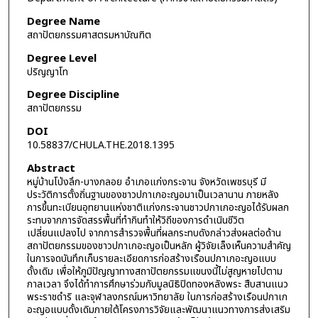
Degree Name
สถาปัตยกรรมศาสตรมหาบัณฑิต
Degree Level
ปริญญาโท
Degree Discipline
สถาปัตยกรรม
DOI
10.58837/CHULA.THE.2018.1395
Abstract
หมู่บ้านโป่งลึก-บางกลอย อำเภอแก่งกระจาน จังหวัดเพชรบุรี มี
ประวัติการตั้งถิ่นฐานของชาวปกาเกอะญอมาเป็นเวลานาน ภายหลัง
การขึ้นทะเบียนอุทยานแห่งชาติแก่งกระจานชาวปกาเกอะญอได้รับผลก
ระทบจากการจัดสรรพื้นที่ทำกินทำให้วิถีของการดำเนินชีวิต
เปลี่ยนแปลงไป จากการสำรวจพื้นที่ผลกระทบดังกล่าวส่งผลต่อด้าน
สถาปัตยกรรมของชาวปกาเกอะญอเป็นหลัก ผู้วิจัยเล็งเห็นความสำคัญ
ในการจดบันทึกเก็บรายละเอียดการก่อสร้างเรือนปกาเกอะญอแบบ
ดั้งเดิม เพื่อให้ภูมิปัญญาทางสถาปัตยกรรมแขนงนี้ไม่สูญหายไปตาม
กาลเวลา จึงได้ทำการศึกษาร่วมกับมูลนิธิปิดทองหลังพระ สืบสานแนว
พระราชดำริ และจุฬาลงกรณ์มหาวิทยาลัย ในการก่อสร้างเรือนปกาเก
อะญอแบบดั้งเดิมภายใต้โครงการวิจัยและพัฒนาแนวทางการส่งเสริม