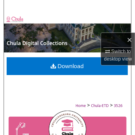
Search
Browse Collections
My Account
×
About
Switch to
desktop
view
Digital Commons Network™
Download
>
>
Home
Chula-ETD
3526