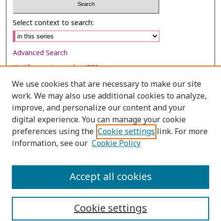
Select context to search:
Advanced Search
Notify me via email or
RSS
We use cookies that are necessary to make our site
Browse
work. We may also use additional cookies to analyze,
Collections
improve, and personalize our content and your
digital experience. You can manage your cookie
Disciplines
preferences using the
Cookie settings
link. For more
Authors
information, see our
Cookie Policy
Author Corner
Author FAQ
Accept all cookies
Cookie settings