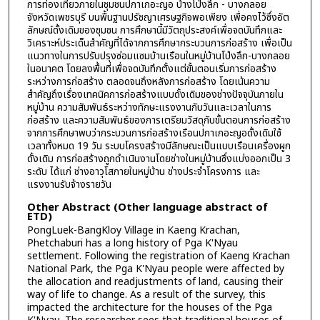
การท่องเที่ยวภายในชุมชนปกาเกอะญอ บ้างโป่งลึก - บางกลอย
จังหวัดเพชรบุรี บนพื้นฐานปรัชญาเศรษฐกิจพอเพียง เพื่อคงไว้ซึ่งอัต
ลักษณ์ดั้งเดิมของชุมชน การศึกษานี้มีวัตถุประสงค์เพื่อจดบันทึกและ
วิเคราะห์ประเด็นสำคัญที่ได้จากการศึกษากระบวนการก่อสร้าง เพื่อเป็น
แนวทางในการปรับปรุงซ่อมแซมบ้านเรือนในหมู่บ้านโป่งลึก-บางกลอย
ในอนาคต โดยลงพื้นที่เพื่อจดบันทึกตั้งแต่ขั้นตอนเริ่มการก่อสร้าง
ระหว่างการก่อสร้าง ตลอดจนถึงหลังการก่อสร้าง โดยเน้นความ
สำคัญถึงเรื่องเทคนิคการก่อสร้างแบบดั้งเดิมของช่างปัจจุบันภายใน
หมู่บ้าน ความสัมพันธ์ระหว่างทักษะแรงงานกับวันและเวลาในการ
ก่อสร้าง และความสัมพันธ์ของการเตรียมวัสดุกับขั้นตอนการก่อสร้าง
จากการศึกษาพบว่ากระบวนการก่อสร้างเรือนปกาเกอะญอดั้งเดิมใช้
เวลาทั้งหมด 19 วัน ระบบโครงสร้างมีลักษณะเป็นแบบเรือนเครื่องผูก
ดั้งเดิม การก่อสร้างถูกดำเนินงานโดยช่างในหมู่บ้านซึ่งแบ่งออกเป็น 3
ระดับ ได้แก่ ช่างอาวุโสภายในหมู่บ้าน ช่างประจำโครงการ และ
แรงงานรับจ้างรายวัน
Other Abstract (Other language abstract of
ETD)
PongLuek-BangKloy Village in Kaeng Krachan,
Phetchaburi has a long history of Pga K'Nyau
settlement. Following the registration of Kaeng Krachan
National Park, the Pga K'Nyau people were affected by
the allocation and readjustments of land, causing their
way of life to change. As a result of the survey, this
impacted the architecture for the houses of the Pga