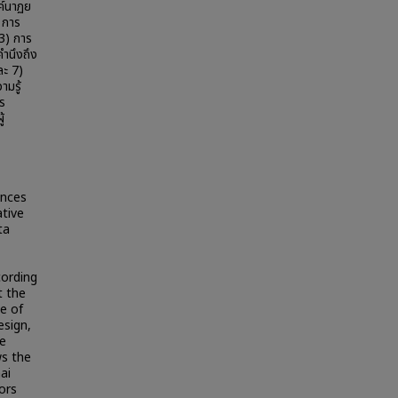
ค์นาฏย
 การ
3) การ
ำนึงถึง
ละ 7)
ามรู้
ร
้
ances
ative
ta
cording
t the
ue of
esign,
he
ws the
ai
ors