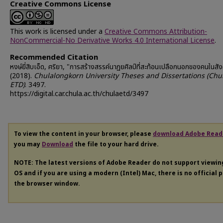
Creative Commons License
This work is licensed under a
Creative Commons Attribution-
NonCommercial-No Derivative Works 4.0 International License
.
Recommended Citation
หงษ์ยี่สิบเอ็ด, ศริยา, "การสร้างสรรค์นาฏยศิลป์ที่สะท้อนเปลือกนอกของคนในส
(2018).
Chulalongkorn University Theses and Dissertations (Chu
ETD)
. 3497.
https://digital.car.chula.ac.th/chulaetd/3497
To view the content in your browser, please
download Adobe Read
you may
Download
the file to your hard drive.
NOTE: The latest versions of Adobe Reader do not support viewi
OS and if you are using a modern (Intel) Mac, there is no official 
the browser window.