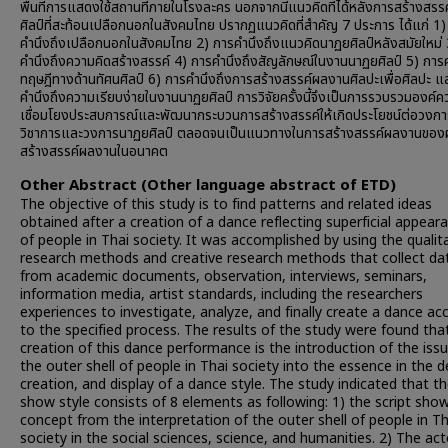
พื้นที่การแสดงใช้สถานที่ภายในโรงละคร นอกจากนี้แนวคิดที่ได้หลังการสร้างสรร
ศิลป์ที่สะท้อนเปลือกนอกในสังคมไทย ปรากฏแนวคิดที่สำคัญ 7 ประการ ได้แก่ 1)
คำนึงถึงเปลือกนอกในสังคมไทย 2) การคำนึงถึงแนวคิดนาฏยศิลป์หลังสมัยใหม่ 
คำนึงถึงความคิดสร้างสรรค์ 4) การคำนึงถึงสัญลักษณ์ในงานนาฏยศิลป์ 5) การค
ทฤษฎีทางด้านทัศนศิลป์ 6) การคำนึงถึงการสร้างสรรค์ผลงานศิลปะเพื่อศิลปะ แ
คำนึงถึงความเรียบง่ายในงานนาฏยศิลป์ การวิจัยครั้งนี้จึงเป็นการรวบรวมองค์คว
เชื่อมโยงประสบการณ์และพัฒนากระบวนการสร้างสรรค์ให้เกิดประโยชน์ต่อวงกา
วิชาการและวงการนาฏยศิลป์ ตลอดจนเป็นแนวทางในการสร้างสรรค์ผลงานของผู
สร้างสรรค์ผลงานในอนาคต
Other Abstract (Other language abstract of ETD)
The objective of this study is to find patterns and related ideas
obtained after a creation of a dance reflecting superficial appear
of people in Thai society. It was accomplished by using the qualit
research methods and creative research methods that collect da
from academic documents, observation, interviews, seminars,
information media, artist standards, including the researchers
experiences to investigate, analyze, and finally create a dance ac
to the specified process. The results of the study were found tha
creation of this dance performance is the introduction of the iss
the outer shell of people in Thai society into the essence in the d
creation, and display of a dance style. The study indicated that t
show style consists of 8 elements as following: 1) the script sho
concept from the interpretation of the outer shell of people in Th
society in the social sciences, science, and humanities. 2) The act