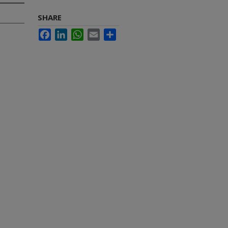
SHARE
Facebook
LinkedIn
WhatsApp
Email
Share