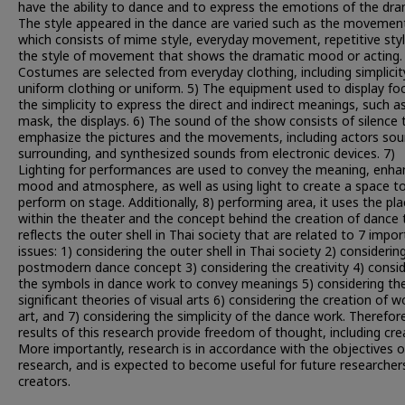
have the ability to dance and to express the emotions of the dra
The style appeared in the dance are varied such as the movemen
which consists of mime style, everyday movement, repetitive styl
the style of movement that shows the dramatic mood or acting.
Costumes are selected from everyday clothing, including simplici
uniform clothing or uniform. 5) The equipment used to display fo
the simplicity to express the direct and indirect meanings, such a
mask, the displays. 6) The sound of the show consists of silence 
emphasize the pictures and the movements, including actors sou
surrounding, and synthesized sounds from electronic devices. 7)
Lighting for performances are used to convey the meaning, enha
mood and atmosphere, as well as using light to create a space t
perform on stage. Additionally, 8) performing area, it uses the pl
within the theater and the concept behind the creation of dance 
reflects the outer shell in Thai society that are related to 7 impo
issues: 1) considering the outer shell in Thai society 2) considerin
postmodern dance concept 3) considering the creativity 4) consid
the symbols in dance work to convey meanings 5) considering th
significant theories of visual arts 6) considering the creation of w
art, and 7) considering the simplicity of the dance work. Therefor
results of this research provide freedom of thought, including crea
More importantly, research is in accordance with the objectives o
research, and is expected to become useful for future researcher
creators.