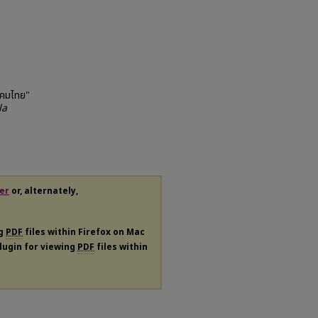
ังคมไทย"
la
er
or, alternately,
ng
PDF
files within Firefox on Mac
plugin for viewing
PDF
files within