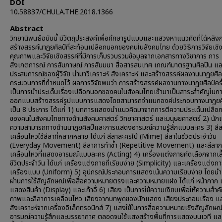
DOI
10.58837/CHULA.THE.2018.1366
Abstract
วิทยานิพนธ์ฉบับนี้ มีวัตถุประสงค์เพื่อศึกษารูปแบบและแสวงหาแนวคิดที่ได้หลัง
สร้างสรรค์นาฏยศิลป์ที่สะท้อนเปลือกนอกของคนในสังคมไทย ด้วยวิธีการวิจัยเชิ
คุณภาพและวิจัยเชิงสรรค์ที่มีการเก็บรวบรวมข้อมูลจากเอกสารทางวิชาการ การ
สังเกตการณ์ การสัมภาษณ์ การสัมมนา สื่อสารสนเทศ เกณฑ์มาตรฐานศิลปิน แล
ประสบการณ์ของผู้วิจัย นำมาวิเคราะห์ สังเคราะห์ และสร้างสรรค์ผลงานนาฏยศิ
กระบวนการที่กำหนดไว้ ผลการวิจัยพบว่า การสร้างสรรค์ผลงานทางนาฏยศิลป์ครั้ง
เป็นการนำประเด็นเรื่องเปลือกนอกของคนในสังคมไทยเข้ามาเป็นสาระสำคัญในก
ออกแบบสร้างสรรค์รูปแบบการแสดงโดยสามารถจำแนกองค์ประกอบทางนาฏยศ
เป็น 8 ประการ ได้แก่ 1) บทการแสดงนำแนวคิดมาจากการตีความประเด็นเปลือ
ของคนในสังคมไทยทางด้านสังคมศาสตร์ วิทยาศาสตร์ และมนุษยศาสตร์ 2) นัก
ความสามารถทางด้านนาฏยศิลป์และการแสดงอารมณ์ความรู้สึกแบบละคร 3) ลี
เคลื่อนไหวใช้ลีลาที่หลากหลาย ได้แก่ ลีลาละครใบ้ (Mime) ลีลาในชีวิตประจำวัน
(Everyday Movement) ลีลาการทำซ้ำ (Repetitive Movement) และลีลาก
เคลื่อนไหวที่แสดงอารมณ์แบบละคร (Acting) 4) เครื่องแต่งกายคัดเลือกจากเสื
ชีวิตประจำวัน ได้แก่ เครื่องแต่งกายที่เรียบง่าย (Simplicity) และเครื่องแต่งกาย
เครื่องแบบ (Uniform) 5) อุปกรณ์ประกอบการแสดงเน้นความเรียบง่าย โดยน
ผ่านการใช้สัญลักษณ์เพื่อสื่อความหมายตรงและความหมายแฝง ได้แก่ หน้ากาก 
แสดงสินค้า (Display) และเก้าอี้ 6) เสียง เป็นการใช้ความเงียบเพื่อให้ความสำค
ภาพและลีลาการเคลื่อนไหว เสียงจากบทพูดของนักแสดง เสียงประกอบเรื่อง แ
สังเคราะห์จากเครื่องอิเล็กทรอนิกส์ 7) แสงใช้ในการสื่อความหมายเชิงสัญลักษณ์
อารมณ์ความรู้สึกและบรรยากาศ ตลอดจนใช้แสงสร้างพื้นที่การแสดงบนเวที แล