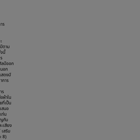
การ
ง
ะ
ลป์ตาม
นี้
าร
ิลป์ออก
กนอก
แสดงมี
ลาการ
าร
้อผ้าใน
ที่เป็น
ำเสนอ
แท่น
ัญกับ
ละเสียง
 เสริม
ะ 8)