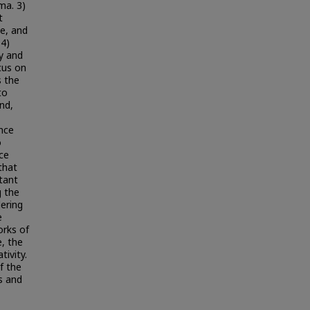
ma. 3)
t
e, and
 4)
ty and
cus on
s the
to
nd,
nce
o
ace
that
rtant
g the
ering
e
orks of
e, the
tivity.
f the
s and