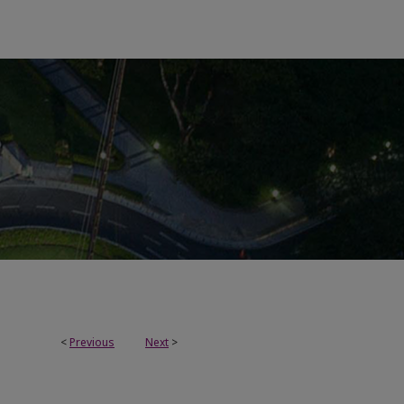
<
Previous
Next
>