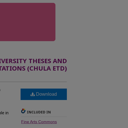
ERSITY THESES AND
TATIONS (CHULA ETD)
ง
Download
INCLUDED IN
le in
Fine Arts Commons