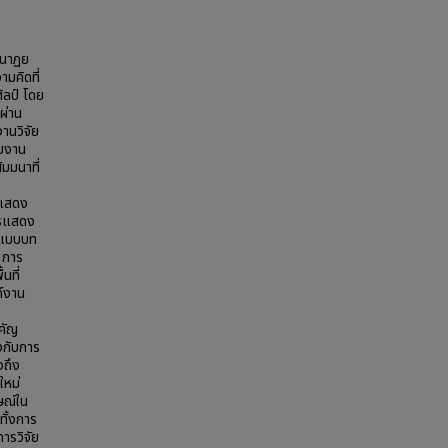
ยนาฏย
มคิดที่
ิลป์ โดย
ผ่าน
านวิจัย
ับงาน
ัมมนาที่
รแสดง
ารแสดง
กแบบบท
 การ
ที่
์งาน
คัญ
องกับการ
งถึง
ใหม่
ษณ์ใน
ทั้งการ
ารวิจัย