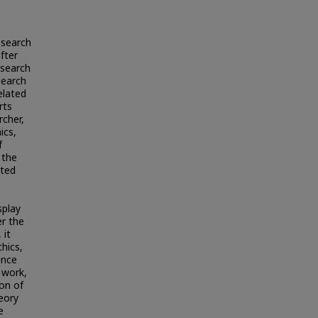
esearch
fter
esearch
search
elated
rts
rcher,
ics,
f
 the
ated
splay
er the
 it
hics,
ance
e work,
on of
eory
e