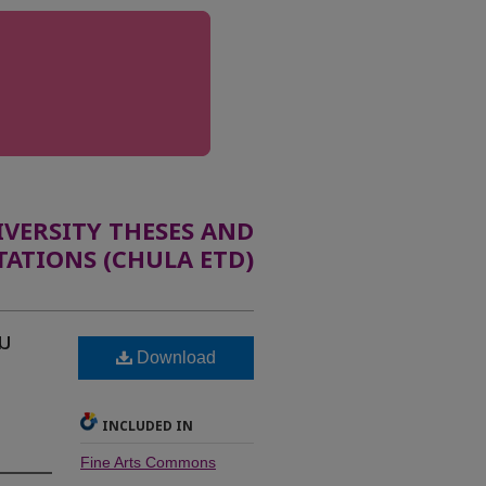
ERSITY THESES AND
TATIONS (CHULA ETD)
รม
Download
INCLUDED IN
Fine Arts Commons