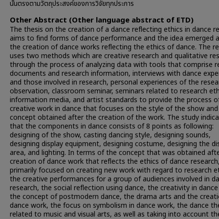
นั้นตรงตามวัตถุประสงค์ของการวิจัยทุกประการ
Other Abstract (Other language abstract of ETD)
The thesis on the creation of a dance reflecting ethics in dance r
aims to find forms of dance performance and the idea emerged a
the creation of dance works reflecting the ethics of dance. The r
uses two methods which are creative research and qualitative re
through the process of analyzing data with tools that comprise r
documents and research information, interviews with dance expe
and those involved in research, personal experiences of the resea
observation, classroom seminar, seminars related to research eth
information media, and artist standards to provide the process o
creative work in dance that focuses on the style of the show and
concept obtained after the creation of the work. The study indic
that the components in dance consists of 8 points as following:
designing of the show, casting dancing style, designing sounds,
designing display equipment, designing costume, designing the di
area, and lighting. In terms of the concept that was obtained aft
creation of dance work that reflects the ethics of dance research,
primarily focused on creating new work with regard to research et
the creative performances for a group of audiences involved in d
research, the social reflection using dance, the creativity in danc
the concept of postmodern dance, the drama arts and the creati
dance work, the focus on symbolism in dance work, the dance th
related to music and visual arts, as well as taking into account th