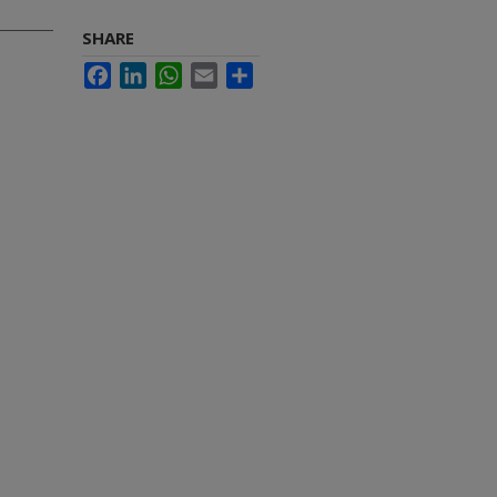
SHARE
Facebook
LinkedIn
WhatsApp
Email
Share