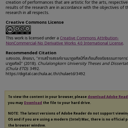
creation of performances that are artistic for the arts, respective
results of the research are in accordance with the objectives of t
research in all respects.
Creative Commons License
This work is licensed under a
Creative Commons Attribution-
NonCommercial-No Derivative Works 4.0 International License
.
Recommended Citation
แสงแดง, ลักขณา, "การสร้างสรรค์งานนาฏยศิลป์ที่สะท้อนถึงจริยธรรมทางการว
นาฏยศิลป์" (2018).
Chulalongkorn University Theses and Dissertat
(Chula ETD)
. 3492.
https://digital.car.chula.ac.th/chulaetd/3492
To view the content in your browser, please
download Adobe Read
you may
Download
the file to your hard drive.
NOTE: The latest versions of Adobe Reader do not support viewi
OS and if you are using a modern (Intel) Mac, there is no official 
the browser window.