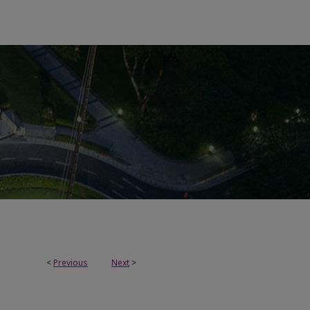
<
Previous
Next
>