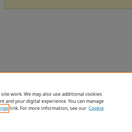
 site work. We may also use additional cookies
nt and your digital experience. You can manage
ings
link. For more information, see our
Cookie
Home
|
About
|
FAQ
|
My Account
|
Access
Privacy
Copyright