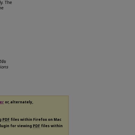
ly. The
he
ิจัย
ions
er
or, alternately,
ng
PDF
files within Firefox on Mac
plugin for viewing
PDF
files within