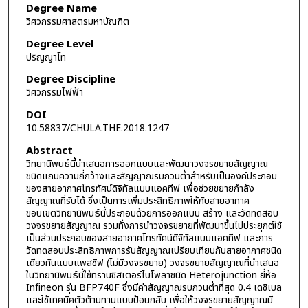
Degree Name
วิศวกรรมศาสตรมหาบัณฑิต
Degree Level
ปริญญาโท
Degree Discipline
วิศวกรรมไฟฟ้า
DOI
10.58837/CHULA.THE.2018.1247
Abstract
วิทยานิพนธ์นี้นำเสนอการออกแบบและพัฒนาวงจรขยายสัญญาณ
ชนิดแถบความถี่กว้างและสัญญาณรบกวนต่ำสำหรับเป็นองค์ประกอบ
ของสายอากาศโทรทัศน์ดิจิทัลแบบแอคทีฟ เพื่อช่วยขยายกำลัง
สัญญาณที่รับได้ ซึ่งเป็นการเพิ่มประสิทธิภาพให้กับสายอากาศ
ขอบเขตวิทยานิพนธ์นี้ประกอบด้วยการออกแบบ สร้าง และวัดทดสอบ
วงจรขยายสัญญาณ รวมทั้งการนำวงจรขยายที่พัฒนาขึ้นไปประยุกต์ใช้
เป็นส่วนประกอบของสายอากาศโทรทัศน์ดิจิทัลแบบแอคทีฟ และการ
วัดทดสอบประสิทธิภาพการรับสัญญาณเปรียบเทียบกับสายอากาศชนิด
เดียวกันแบบแพสซิฟ (ไม่มีวงจรขยาย) วงจรขยายสัญญาณที่นำเสนอ
ในวิทยานิพนธ์นี้ใช้ทรานซิสเตอร์ไบโพลาชนิด Heterojunction ยี่ห้อ
Infineon รุ่น BFP740F ซึ่งมีค่าสัญญาณรบกวนต่ำที่สุด 0.4 เดซิเบล
และใช้เทคนิคตัวต้านทานแบบป้อนกลับ เพื่อให้วงจรขยายสัญญาณมี