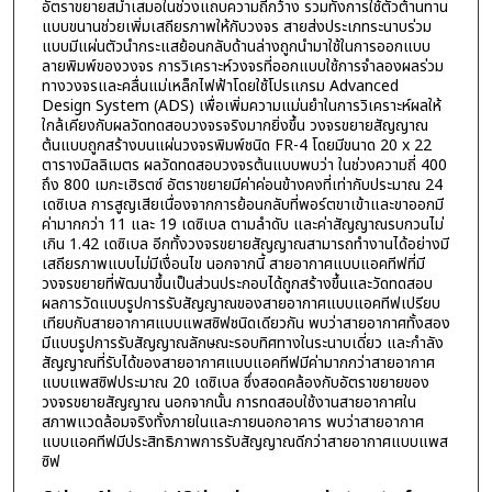
อัตราขยายสม่ำเสมอในช่วงแถบความถี่กว้าง รวมทั้งการใช้ตัวต้านทาน
แบบขนานช่วยเพิ่มเสถียรภาพให้กับวงจร สายส่งประเภทระนาบร่วม
แบบมีแผ่นตัวนำกระแสย้อนกลับด้านล่างถูกนำมาใช้ในการออกแบบ
ลายพิมพ์ของวงจร การวิเคราะห์วงจรที่ออกแบบใช้การจำลองผลร่วม
ทางวงจรและคลื่นแม่เหล็กไฟฟ้าโดยใช้โปรแกรม Advanced
Design System (ADS) เพื่อเพิ่มความแม่นยำในการวิเคราะห์ผลให้
ใกล้เคียงกับผลวัดทดสอบวงจรจริงมากยิ่งขึ้น วงจรขยายสัญญาณ
ต้นแบบถูกสร้างบนแผ่นวงจรพิมพ์ชนิด FR-4 โดยมีขนาด 20 x 22
ตารางมิลลิเมตร ผลวัดทดสอบวงจรต้นแบบพบว่า ในช่วงความถี่ 400
ถึง 800 เมกะเฮิรตซ์ อัตราขยายมีค่าค่อนข้างคงที่เท่ากับประมาณ 24
เดซิเบล การสูญเสียเนื่องจากการย้อนกลับที่พอร์ตขาเข้าและขาออกมี
ค่ามากกว่า 11 และ 19 เดซิเบล ตามลำดับ และค่าสัญญาณรบกวนไม่
เกิน 1.42 เดซิเบล อีกทั้งวงจรขยายสัญญาณสามารถทำงานได้อย่างมี
เสถียรภาพแบบไม่มีเงื่อนไข นอกจากนี้ สายอากาศแบบแอคทีฟที่มี
วงจรขยายที่พัฒนาขึ้นเป็นส่วนประกอบได้ถูกสร้างขึ้นและวัดทดสอบ
ผลการวัดแบบรูปการรับสัญญาณของสายอากาศแบบแอคทีฟเปรียบ
เทียบกับสายอากาศแบบแพสซิฟชนิดเดียวกัน พบว่าสายอากาศทั้งสอง
มีแบบรูปการรับสัญญาณลักษณะรอบทิศทางในระนาบเดี่ยว และกำลัง
สัญญาณที่รับได้ของสายอากาศแบบแอคทีฟมีค่ามากกว่าสายอากาศ
แบบแพสซิฟประมาณ 20 เดซิเบล ซึ่งสอดคล้องกับอัตราขยายของ
วงจรขยายสัญญาณ นอกจากนั้น การทดสอบใช้งานสายอากาศใน
สภาพแวดล้อมจริงทั้งภายในและภายนอกอาคาร พบว่าสายอากาศ
แบบแอคทีฟมีประสิทธิภาพการรับสัญญาณดีกว่าสายอากาศแบบแพส
ซิฟ