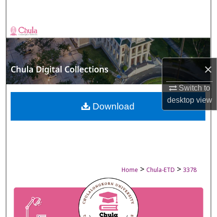
Search
Browse Collections
My Account
×
About
Switch to
desktop
view
Digital Commons Network™
Download
>
>
Home
Chula-ETD
3378