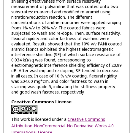
shielding effectiveness from surface resistivity
measurement of polyaniline that was coated onto two
substrates: m-aramid and modified m-aramid using
nitration/reduction reaction. The different
concentrations of aniline monomer were applied ranging
from 1% v/v to 20% v/v. The coated fabrics were
subjected to wash and re-dope. Then, surface resistivity,
flexural rigidity and color fastness of washing were
evaluated. Results showed that the 10% v/v PANi coated
aramid fabrics exhibited the highest electromagnetic
interference shielding (SE) of which surface resistance of
0.034 kΩ/sq was found, corresponding to
electromagnetic interference shielding efficiency of 20.99
dB. After washing and re-doping, SE tended to decrease
in all cases. In case of 10 % v/v coating, flexural rigidity
was 204.60 mg*cm, and color fastness to wash in
staining was grade 5, indicating the stiffness property
and good wash fastness, respectively.
Creative Commons License
This work is licensed under a
Creative Commons
Attribution-NonCommercial-No Derivative Works 4.0
International License
.