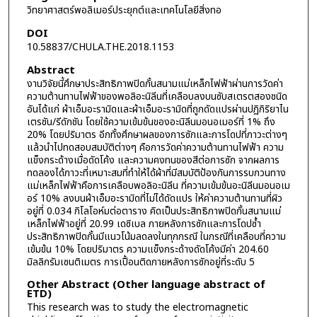
วิทยาศาสตร์พอลิเมอร์ประยุกต์และเทคโนโลยีสิ่งทอ
DOI
10.58837/CHULA.THE.2018.1153
Abstract
งานวิจัยนี้ศึกษาประสิทธิภาพปิดกั้นสนามแม่เหล็กไฟฟ้าผ่านการวัดค่า
ความต้านทานไฟฟ้าของพอลิอะนิลีนที่เคลือบลงบนซับสเตรตสองชนิด
อันได้แก่ ผ้าเอ็มอะรามิดและผ้าเอ็มอะรามิดที่ถูกดัดแปรผ่านปฏิกิริยาไน
เตรชัน/รีดักชัน โดยใช้ความเข้มข้นของอะนิลีนมอนอเมอร์ที่ 1% ถึง
20% โดยปริมาตร อีกทั้งศึกษาผลของการซักและการโดปที่ภาวะต่างๆ
แล้วนำไปทดสอบสมบัติต่างๆ คือการวัดค่าความต้านทานไฟฟ้า ความ
แข็งกระด้างเมื่อดัดโค้ง และความคงทนของสีต่อการซัก จากผลการ
ทดลองได้ภาวะที่เหมาะสมที่ทำให้ได้ผ้าที่มีสมบัติป้องกันการรบกวนทาง
แม่เหล็กไฟฟ้าคือการเคลือบพอลิอะนิลีน ที่ความเข้มข้นอะนิลีนมอนอเม
อร์ 10% ลงบนผ้าเอ็มอะรามิดที่ไม่ได้ดัดแปร ให้ค่าความต้านทานที่ผิว
อยู่ที่ 0.034 กิโลโอห์มต่อตาราง คิดเป็นประสิทธิภาพปิดกั้นสนามแม่
เหล็กไฟฟ้าอยู่ที่ 20.99 เดซิเบล ภายหลังการซักและการโดปซ้ำ
ประสิทธิภาพปิดกั้นมีแนวโน้มลดลงในทุกกรณี ในกรณีที่เคลือบที่ความ
เข้มข้น 10% โดยปริมาตร ความแข็งกระด้างดัดโค้งมีค่า 204.60
มิลลิกรัมเซนติเมตร การเปื้อนติดภายหลังการซักอยู่ที่ระดับ 5
Other Abstract (Other language abstract of
ETD)
This research was to study the electromagnetic