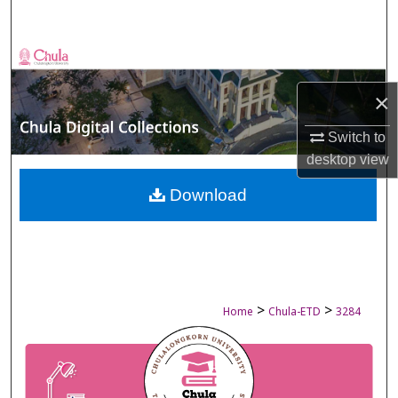
Search
Browse Collections
×
My Account
Switch to
About
desktop
view
Digital Commons Network™
Download
>
>
Home
Chula-ETD
3284