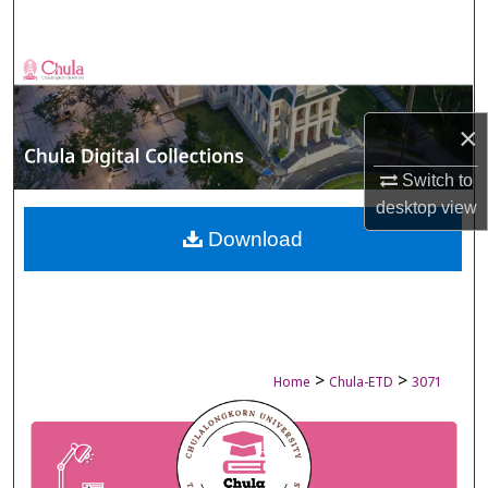
Search
Browse Collections
My Account
×
Switch to
About
desktop
view
Digital Commons Network™
Download
>
>
Home
Chula-ETD
3071