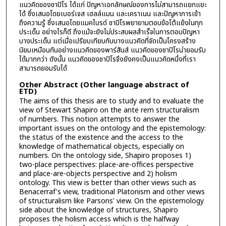
แนวคิดของชาปิโร ได้แก่ ปัญหาเอกลักษณ์ของการไม่สามารถแยกแยะ
ได้ ซึ่งเสนอโดยเบอร์เจส เฮลล์แมน และเคราเนน และปัญหาการเข้า
ถึงความรู้ ซึ่งเสนอโดยแมคไบรด์ ชาปิโรพยายามตอบข้อโต้แย้งในทุก
ประเด็น อย่างไรก็ดี ถึงแม้จะยังไม่ประสบผลสำเร็จในการตอบปัญหา
บางประเด็น แต่เมื่อเปรียบเทียบกับบางแนวคิดที่จัดเป็นโครงสร้าง
นิยมเหมือนกันอย่างแนวคิดของพาร์สันส์ แนวคิดของชาปิโรน่ายอมรับ
ได้มากกว่า ดังนั้น แนวคิดของชาปิโรจึงยังคงเป็นแนวคิดหนึ่งที่เรา
สามารถยอมรับได้
Other Abstract (Other language abstract of
ETD)
The aims of this thesis are to study and to evaluate the
view of Stewart Shapiro on the ante rem structuralism
of numbers. This notion attempts to answer the
important issues on the ontology and the epistemology:
the status of the existence and the access to the
knowledge of mathematical objects, especially on
numbers. On the ontology side, Shapiro proposes 1)
two-place perspectives: place-are-offices perspective
and place-are-objects perspective and 2) holism
ontology. This view is better than other views such as
Benacerraf's view, traditional Platonism and other views
of structuralism like Parsons' view. On the epistemology
side about the knowledge of structures, Shapiro
proposes the holism access which is the halfway