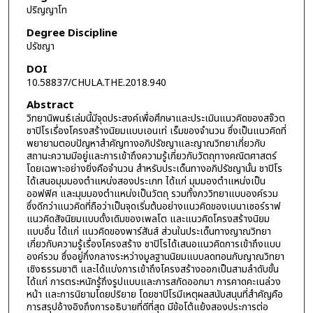
ปริญญาโท
Degree Discipline
ปรัชญา
DOI
10.58837/CHULA.THE.2018.940
Abstract
วิทยานิพนธ์เล่มนี้มีจุดประสงค์เพื่อศึกษาและประเมินแนวคิดของสจ๊วต
ชาปิโรเรื่องโครงสร้างนิยมแบบเอนเท่ เร็มของจำนวน ซึ่งเป็นแนวคิดที่
พยายามตอบปัญหาสำคัญทางอภิปรัชญาและญาณวิทยาเกี่ยวกับ
สถานะความมีอยู่และการเข้าถึงความรู้เกี่ยวกับวัตถุทางคณิตศาสตร์
โดยเฉพาะอย่างยิ่งคือจำนวน สำหรับประเด็นทางอภิปรัชญานั้น ชาปิโร
ได้เสนอมุมมองตำแหน่งสองประเภท ได้แก่ มุมมองตำแหน่งเป็น
ออฟฟิศ และมุมมองตำแหน่งเป็นวัตถุ รวมทั้งภววิทยาแบบองค์รวม
ซึ่งดีกว่าแนวคิดที่ถือว่าเป็นจุดเริ่มต้นอย่างแนวคิดของเบนาเซอร์ราฟ
แนวคิดสัจนิยมแบบดั้งเดิมของเพลโต และแนวคิดโครงสร้างนิยม
แบบอื่น ได้แก่ แนวคิดของพาร์สันส์ ส่วนในประเด็นทางญาณวิทยา
เกี่ยวกับความรู้เรื่องโครงสร้าง ชาปิโรได้เสนอแนวคิดการเข้าถึงแบบ
องค์รวม ซึ่งอยู่กึ่งกลางระหว่างมูลฐานนิยมแบบลดทอนกับญาณวิทยา
เชิงธรรมชาติ และได้แบ่งการเข้าถึงโครงสร้างออกเป็นสามลำดับขั้น
ได้แก่ การตระหนักรู้ถึงรูปแบบและการสกัดออกมา การคาดคะเนล่วง
หน้า และการนิยามโดยปริยาย โดยชาปิโรมีเหตุผลสนับสนุนที่สำคัญคือ
การสรุปอ้างอิงถึงการอธิบายที่ดีที่สุด มีข้อโต้แย้งสองประการต่อ