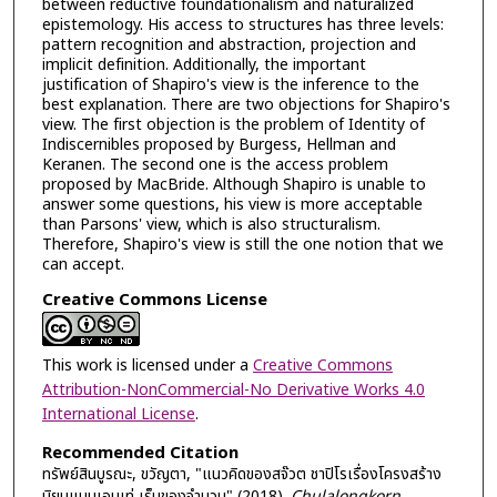
between reductive foundationalism and naturalized
epistemology. His access to structures has three levels:
pattern recognition and abstraction, projection and
implicit definition. Additionally, the important
justification of Shapiro's view is the inference to the
best explanation. There are two objections for Shapiro's
view. The first objection is the problem of Identity of
Indiscernibles proposed by Burgess, Hellman and
Keranen. The second one is the access problem
proposed by MacBride. Although Shapiro is unable to
answer some questions, his view is more acceptable
than Parsons' view, which is also structuralism.
Therefore, Shapiro's view is still the one notion that we
can accept.
Creative Commons License
This work is licensed under a
Creative Commons
Attribution-NonCommercial-No Derivative Works 4.0
International License
.
Recommended Citation
ทรัพย์สินบูรณะ, ขวัญตา, "แนวคิดของสจ๊วต ชาปิโรเรื่องโครงสร้าง
นิยมแบบเอนเท่ เร็มของจำนวน" (2018).
Chulalongkorn