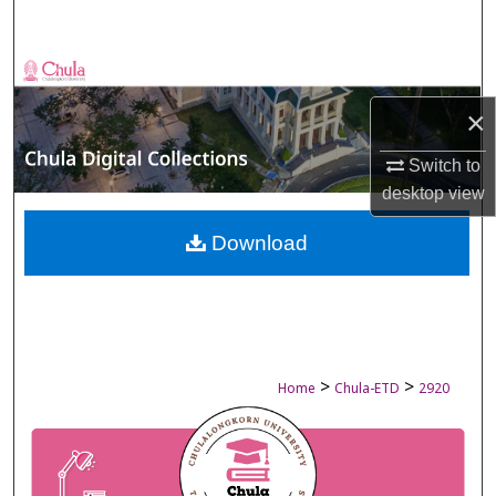
Search
Browse Collections
×
My Account
Switch to
About
desktop
view
Digital Commons Network™
Download
>
>
Home
Chula-ETD
2920