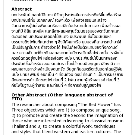
Abstract
บทประพันธ์ ดอกไม้สีแดง มีวัตถุประสงค์ในการประพันธ์ขึ้นเพื่อสร้าง
บทประพันธ์ที่มี เอกลักษณ์ เฉพาะตัว เพื่อส่งเสริมและสร้าง
จินตนาการผู้สนใจฟังดนตรีคลาสสิกในประเทศไทย และ เพื่อสร้างผล
งานที่มี สีสัน เทคนิค และลีลาผสมผสานวัฒนธรรมของตะวันตกและ
ตะวันออก บทประพันธ์ดอกไม้สีแดง นี้ประพันธ์ ขึ้นโดยมีเนื้อหา
บรรยายถึงไฟในทัศนะต่าง ๆ ซึ่งมีทัศนะหรือ มุมมองที่สามารถนำมาใช้
เป็นปรัชญาในการ ดำรงชีวิตได้ ไฟนั้นถือเป็นตัวแทนของทั้งความดี
และ ความชั่ว แต่ก็จะดับมอดลงหากไม่มีการเติมเชื้อไฟ ฉะนั้น เราจึงไม่
ควรยึดติดอยู่กับไฟ หรือสิ่งใดสิ่ง หนึ่ง บทประพันธ์นี้เป็นบทเพลงที่
ประพันธ์ขึ้นสำหรับวงออร์เคสตรา โดยใช้ระบบอิงกุญแจเสียง มี การ
ผสมผสานระหว่างสำเนียงดนตรีตะวันตกกับดนตรีตะวันออกโดยผู้วิจัย
แบ่ง บทประพันธ์ ออกเป็น 4 ท่อนดังนี้ ดังนี้ ท่อนที่ 1 เป็นการบรรยาย
ลักษณะการกำเนิดของไฟ ท่อนที่ 2 ไฟใน ฐานะผู้สร้างสรรค์ ท่อนที่ 3
คือไฟในฐานะผู้ทำลาย และท่อนที่ 4 คือการดับสูญของไฟ
Other Abstract (Other language abstract of
ETD)
The researcher about composing "The Red Flower" has
Three objectives which are 1) to compose unique song,
2) to promote and create the Second the imagination of
those who are interested in listening to classical music in
Thailand and 3) to create a colorful work, techniques
and styles that blend western and eastern cultures. The