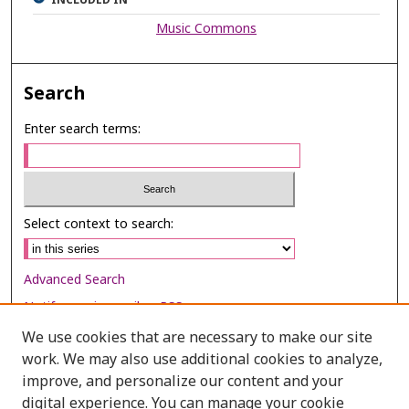
INCLUDED IN
Music Commons
Search
Enter search terms:
Select context to search:
Advanced Search
Notify me via email or
RSS
We use cookies that are necessary to make our site
Browse
work. We may also use additional cookies to analyze,
Collections
improve, and personalize our content and your
digital experience. You can manage your cookie
Disciplines