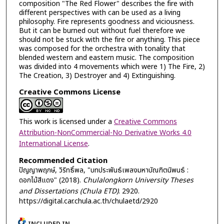
composition "The Red Flower" describes the fire with
different perspectives with can be used as a living
philosophy. Fire represents goodness and viciousness.
But it can be burned out without fuel therefore we
should not be stuck with the fire or anything. This piece
was composed for the orchestra with tonality that
blended western and eastern music. The composition
was divided into 4 movements which were 1) The Fire, 2)
The Creation, 3) Destroyer and 4) Extinguishing.
Creative Commons License
This work is licensed under a
Creative Commons
Attribution-NonCommercial-No Derivative Works 4.0
International License
.
Recommended Citation
ปัญญาพฤกษ์, วิริทธิ์พล, "บทประพันธ์เพลงมหาบัณฑิตนิพนธ์ :
ดอกไม้สีแดง" (2018).
Chulalongkorn University Theses
and Dissertations (Chula ETD)
. 2920.
https://digital.car.chula.ac.th/chulaetd/2920