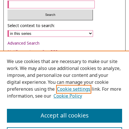
Select context to search:
Advanced Search
Notify me via email or
RSS
We use cookies that are necessary to make our site
Browse
work. We may also use additional cookies to analyze,
improve, and personalize our content and your
Collections
digital experience. You can manage your cookie
Disciplines
preferences using the
Cookie settings
link. For more
Authors
information, see our
Cookie Policy
Author Corner
Accept all cookies
Author FAQ