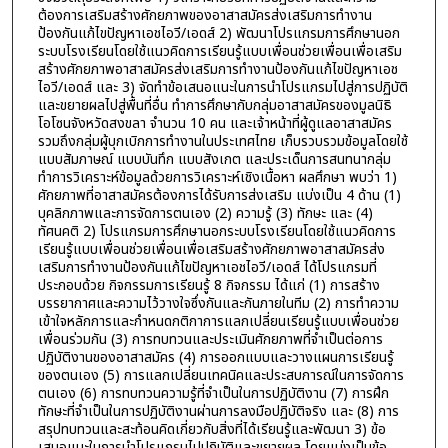
ต้องการเสริมสร้างศักยภาพของอาสาสมัครส่งเสริมการทำงาน
ป้องกันแก้ไขปัญหาเอชไอวี/เอดส์ 2) พัฒนาโปรแกรมการศึกษานอก
ระบบโรงเรียนโดยใช้แนวคิดการเรียนรู้แบบเพื่อนช่วยเพื่อนเพื่อเสริม
สร้างศักยภาพอาสาสมัครส่งเสริมการทำงานป้องกันแก้ไขปัญหาเอช
ไอวี/เอดส์ และ 3) จัดทำข้อเสนอแนะในการนำโปรแกรมไปสู่การปฏิบัติ
และขยายผลไปสู่พื้นที่อื่น ทำการศึกษากับกลุ่มอาสาสมัครของมูลนิธิ
โอโซนจังหวัดสงขลา จำนวน 10 คน และเจ้าหน้าที่ผู้ดูแลอาสาสมัคร
รวมถึงกลุ่มผู้บุกเบิกการทำงานในประเทศไทย เก็บรวบรวมข้อมูลโดยใช้
แบบสัมภาษณ์ แบบบันทึก แบบสังเกต และประเด็นการสนทนากลุ่ม
ทำการวิเคราะห์ข้อมูลด้วยการวิเคราะห์เชิงเนื้อหา ผลศึกษา พบว่า 1)
ศักยภาพที่อาสาสมัครต้องการได้รับการส่งเสริม แบ่งเป็น 4 ด้าน (1)
บุคลิกภาพและการจัดการตนเอง (2) ความรู้ (3) ทักษะ และ (4)
ทัศนคติ 2) โปรแกรมการศึกษานอกระบบโรงเรียนโดยใช้แนวคิดการ
เรียนรู้แบบเพื่อนช่วยเพื่อนเพื่อเสริมสร้างศักยภาพอาสาสมัครส่ง
เสริมการทำงานป้องกันแก้ไขปัญหาเอชไอวี/เอดส์ ได้โปรแกรมที่
ประกอบด้วย กิจกรรมการเรียนรู้ 8 กิจกรรม ได้แก่ (1) การสร้าง
บรรยากาศและความไว้วางใจซึ่งกันและกันภายในทีม (2) การทำความ
เข้าใจหลักการและกำหนดกติกาการแลกเปลี่ยนเรียนรู้แบบเพื่อนช่วย
เพื่อนร่วมกัน (3) การทบทวนและประเมินศักยภาพที่จำเป็นต่อการ
ปฏิบัติงานของอาสาสมัคร (4) การออกแบบและวางแผนการเรียนรู้
ของตนเอง (5) การแลกเปลี่ยนเทคนิคและประสบการณ์ในการจัดการ
ตนเอง (6) การทบทวนความรู้ที่จำเป็นในการปฏิบัติงาน (7) การฝึก
ทักษะที่จำเป็นในการปฏิบัติงานผ่านการลงมือปฏิบัติจริง และ (8) การ
สรุปทบทวนและสะท้อนคิดเกี่ยวกับสิ่งที่ได้เรียนรู้และพัฒนา 3) ข้อ
เสนอแนะในการนำโปรแกรมไปปฏิบัติและขยายผล โดยแบ่งเป็นข้อ