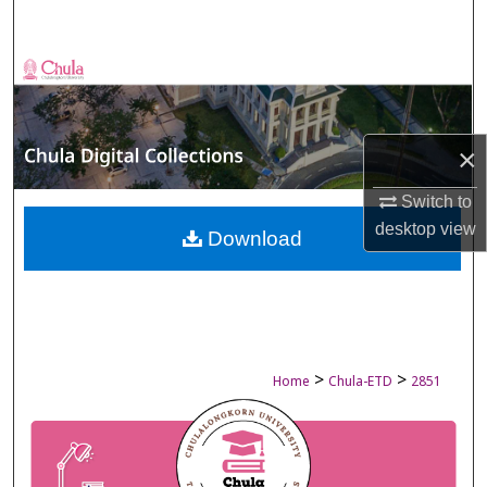
Search
Browse Collections
My Account
×
About
Switch to
desktop
view
Digital Commons Network™
Download
>
>
Home
Chula-ETD
2851