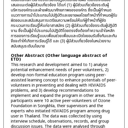
เสนอแนะต่อผู้มีส่วนเกี่ยวข้อง ได้แก่ (1) ผู้มีส่วนเกี่ยวข้องระดับผู้
บริหารองค์กรและฝ่ายพัฒนาศักยภาพขององค์กร ซึ่งเป็นผู้กำหนด
แนวทางการนำโปรแกรมไปปฏิบัติและขยายผลโดยทำหน้าที่กำหนดผู้รับ
ผิดชอบและสนับสนุนการเตรียมความพร้อมให้แก่ผู้ทำหน้าที่ผู้จัด
กระบวนการเรียนรู้ให้แก่อาสาสมัคร (2) ผู้มีส่วนเกี่ยวข้องระดับผู้ปฏิบัติ
งาน ซึ่งเป็นผู้นำโปรแกรมไปปฏิบัติโดยตรงจึงต้องทำความเข้าใจหลัก
การของการเรียนรู้แบบเพื่อนช่วยเพื่อนและเปิดใจยอมรับซึ่งกันและกัน
จึงจะทำให้เกิดการเรียนรู้ได้ และ (3) ผู้มีส่วนเกี่ยวข้องในหน่วยงาน
สนับสนุนระดับนโยบาย
Other Abstract (Other language abstract of
ETD)
This research and development aimed to 1) analyse
potential enhancement needs of peer-volunteers, 2)
develop non-formal education program using peer-
assisted learning concept to enhance potentials of peer-
volunteers in preventing and dealing with HIV/AIDS
problems, and 3) develop recommendations to
implement and expand the program in other areas. The
participants were 10 active peer-volunteers of Ozone
Foundation in Songkhla, their supervisors and the
experts who initiated HIV/AIDS program among drug
user in Thailand. The data was collected by using
interview schedule, observations, records, and group
discussion issues. The data were analysed through