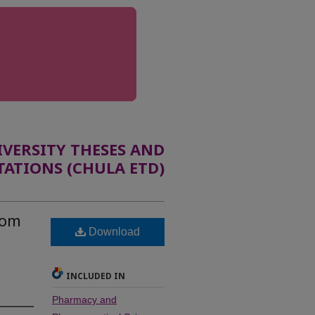
ERSITY THESES AND
TATIONS (CHULA ETD)
rom
Download
INCLUDED IN
Pharmacy and