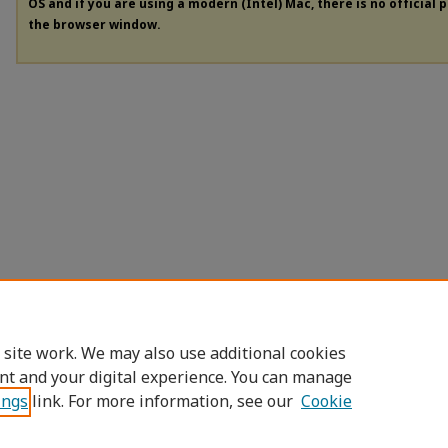
OS and if you are using a modern (Intel) Mac, there is no official 
the browser window.
 site work. We may also use additional cookies
nt and your digital experience. You can manage
ings
link. For more information, see our
Cookie
Home
|
About
|
FAQ
|
My Account
|
Access