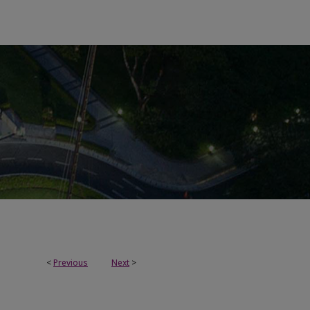
<
Previous
Next
>