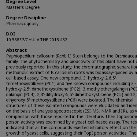
Degree Level
Master's Degree
Degree Discipline
Pharmacognosy
DOI
10.58837/CHULA.THE.2018.432
Abstract
Paphiopedilum callosum (Rchb.f.) Stein belongs to the Orchidace
family. The phytochemistry and bioactivity of this plant have not
previously reported. In this study, the chromatographic separatio
methanolic extract of P. callosum roots was bioassay-guided by a
cell-based assay. One new compound, 3′-hydroxy-2,6,5′-
trimethoxystilbene (PC1) and five known compounds including 3′-
hydroxy-2,5′-dimethoxystilbene (PC2), 3-methylethergalangin (PC3
galangin (PC4), 2,3′-dihydroxy-5,5′-dimethoxystilbene (PC5) and 2,
dihydroxy-5′-methoxystilbene (PC6) were isolated. The chemical
structures of these isolated compounds were elucidated and iden
on the basis of analysis spectroscopic (ESI-MS, NMR and IR), as w
comparison with those reported in the literature. Their topoisom
poison activity was examined by a yeast cell-based assay. The res
indicated that all the compounds exerted inhibitory effect on the
growth of yeast cells, suggesting their TopI poison activities. The