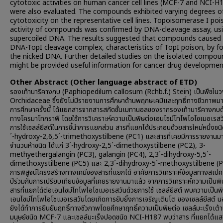
cytotoxic activities on human cancer cell lines (MCF-7 and NCI-H1
were also evaluated. The compounds exhibited varying degrees o
cytotoxicity on the representative cell lines. Topoisomerase I poi
activity of compounds was confirmed by DNA-cleavage assay, us
supercoiled DNA. The results suggested that compounds caused
DNA-TopI cleavage complex, characteristics of TopI poison, by f
the nicked DNA. Further detailed studies on the isolated compou
might be provided useful information for cancer drug developmen
Other Abstract (Other language abstract of ETD)
รองเท้านารีคางกบ (Paphiopedilum callosum (Rchb.f.) Stein) เป็นพืชในว
Orchidaceae ซึ่งยังไม่มีรายงานการศึกษาด้านพฤกษเคมีและฤทธิ์ทางชีวภาพมา
การศึกษาครั้งนี้ ได้แยกสารจากสารสกัดชั้นเมทานอลของรากรองเท้านารีคางกบด้
ทางโครมาโทกราฟี โดยใช้การวิเคราะห์ความเป็นพิษต่อเอนไซม์โทโพไอโซเมอเรสว
การใช้เซลล์ยีสต์ในการชี้นำการแยกส่วน สารที่แยกได้ประกอบด้วยสารใหม่หนึ่งชนิ
´-hydroxy-2,6,5´-trimethoxystilbene (PC1) และสารที่เคยมีการรายงานม
จำนวนห้าชนิด ได้แก่ 3´-hydroxy-2,5´-dimethoxystilbene (PC2), 3-
methyethergalangin (PC3), galangin (PC4), 2,3´-dihydroxy-5,5´-
dimethoxystilbene (PC5) และ 2,3´-dihydroxy-5´-methoxystilbene (
การพิสูจน์โครงสร้างทางเคมีของสารที่แยกได้ อาศัยการวิเคราะห์ข้อมูลทางสเป
ปีร่วมกับการเปรียบเทียบข้อมูลที่เคยรายงานมาแล้ว จากการวิเคราะห์ความเป็นพ
สารที่แยกได้ต่อเอนไซม์โทโพไอโซเมอเรสวันด้วยการใช้ เซลล์ยีสต์ พบความเป็นพ
เอนไซม์โทโพไอโซเมอเรสวันโดยเกิดการยับยั้งการเจริญเติบโต ของเซลล์ยีสต์ น
ยังได้ทำการยืนยันฤทธิ์ทางชีวภาพโดยศึกษาฤทธิ์ความเป็นพิษต่อ เซลล์มะเร็งเต
มนุษย์ชนิด MCF-7 และเซลล์มะเร็งปอดชนิด NCI-H187 พบว่าสาร ที่แยกได้แส