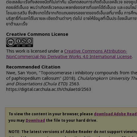
ต่อเซลล์มะเร็งทั้งสองชนิดที่ไม่เท่ากัน เมื่อทดสอบการเกิดดีเอ็นเอคลีเวจ ของซูเป
คอยล์ดีเอ็นเอ พบว่าเกิดคลีเวจคอมเพลกซ์ของสารที่แยกได้ดีเอ็นเอ และเอนไซม
โซเมอเรสวัน ซึ่งสังเกตได้จากเกิดแถบของรอยขาดของดีเอ็นเอที่มากขึ้น การศึก
บริสุทธิ์ที่แยกได้ในรายละเอียดด้านต่างๆ ต่อไป อาจให้ข้อมูลที่เป็นประโยชน์ในก
ยาต้านมะเร็ง
Creative Commons License
This work is licensed under a
Creative Commons Attribution-
NonCommercial-No Derivative Works 4.0 International License
.
Recommended Citation
Nwe, San Yoon, "Topoisomerase i inhibitory compounds from the
of paphiopedilum callosum" (2018).
Chulalongkorn University Th
and Dissertations (Chula ETD)
. 2563.
https://digital.car.chula.ac.th/chulaetd/2563
To view the content in your browser, please
download Adobe Read
you may
Download
the file to your hard drive.
NOTE: The latest versions of Adobe Reader do not support viewi