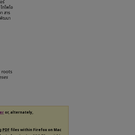
อร์
์ โทโพไอ
ษา สาร
ารพัฒนา
 roots
eses
er
or, alternately,
ng
PDF
files within Firefox on Mac