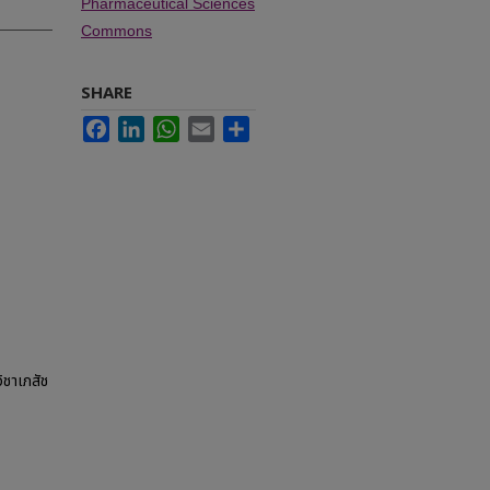
Pharmaceutical Sciences
Commons
SHARE
Facebook
LinkedIn
WhatsApp
Email
Share
ชาเภสัช