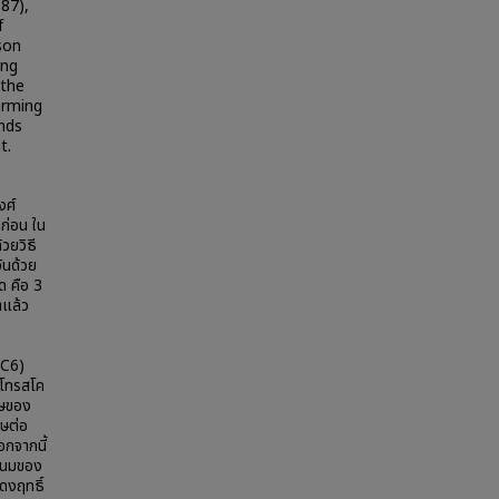
87),
f
son
ing
 the
orming
nds
t.
งศ์
ก่อน ใน
วยวิธี
ันด้วย
ด คือ 3
าแล้ว
PC6)
คโทรสโค
ิษของ
ิษต่อ
อกจากนี้
้านมของ
ดงฤทธิ์