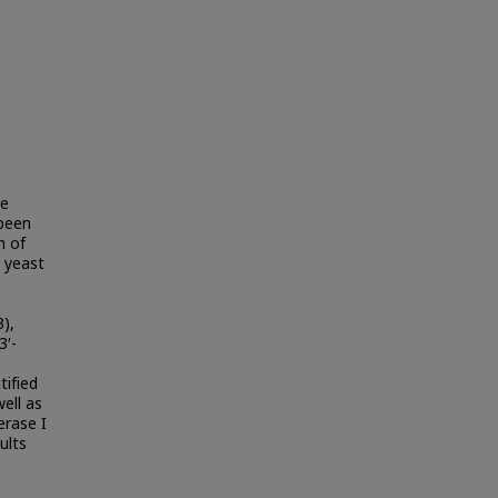
ae
 been
n of
 yeast
),
3′-
tified
ell as
erase I
ults