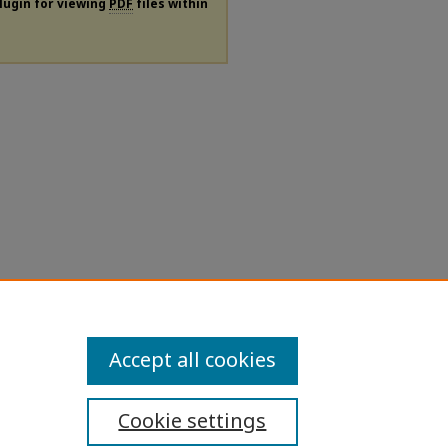
plugin for viewing
PDF
files within
Accept all cookies
Cookie settings
ibility Statement