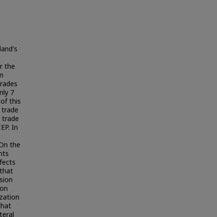
land's
r the
in
trades
nly 7
of this
 trade
e trade
EP. In
 On the
nts
fects
 that
sion
ion
ization
that
teral