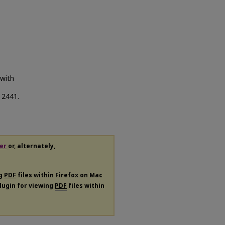
 with
. 2441.
er
or, alternately,
ng
PDF
files within Firefox on Mac
plugin for viewing
PDF
files within