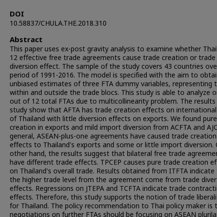
DOI
10.58837/CHULA.THE.2018.310
Abstract
This paper uses ex-post gravity analysis to examine whether Thai
12 effective free trade agreements cause trade creation or trade
diversion effect. The sample of the study covers 43 countries ove
period of 1991-2016. The model is specified with the aim to obta
unbiased estimates of three FTA dummy variables, representing 
within and outside the trade blocs. This study is able to analyze o
out of 12 total FTAs due to multicollinearity problem. The results 
study show that AFTA has trade creation effects on international
of Thailand with little diversion effects on exports. We found pur
creation in exports and mild import diversion from ACFTA and AJC
general, ASEAN-plus-one agreements have caused trade creation
effects to Thailand's exports and some or little import diversion.
other hand, the results suggest that bilateral free trade agreeme
have different trade effects. TPCEP causes pure trade creation ef
on Thailand's overall trade. Results obtained from ITFTA indicate
the higher trade level from the agreement come from trade diver
effects. Regressions on JTEPA and TCFTA indicate trade contract
effects. Therefore, this study supports the notion of trade liberal
for Thailand. The policy recommendation to Thai policy maker is 
negotiations on further FTAs should be focusing on ASEAN plurila