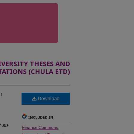
ERSITY THESES AND
TATIONS (CHULA ETD)
h
Download
INCLUDED IN
กับผล
Finance Commons
,