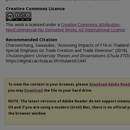
Creative Commons License
This work is licensed under a
Creative Commons Attribution-
NonCommercial-No Derivative Works 4.0 International License
.
Recommended Citation
Charoenchang, Sawasdee, "Assessing Impacts of FTA in Thailand
Special Emphasis on Trade Creation and Trade Diversion" (2018).
Chulalongkorn University Theses and Dissertations (Chula ETD)
https://digital.car.chula.ac.th/chulaetd/2441
To view the content in your browser, please
download Adobe Read
you may
Download
the file to your hard drive.
NOTE: The latest versions of Adobe Reader do not support viewi
OS and if you are using a modern (Intel) Mac, there is no official 
the browser window.