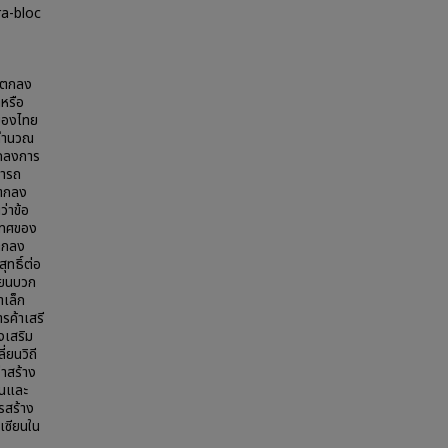
ra-bloc
้อตกลง
าหรือ
ศของไทย
กคำนวณ
ตกลงการ
มารถ
อตกลง
่าข้อ
ะเทศของ
อตกลง
ุทธิ์ต่อ
ียนบวก
าเล็ก
รค้าเสรี
งเสริม
่ยนวิถี
่าสร้าง
ในและ
รสร้าง
เซียนใน