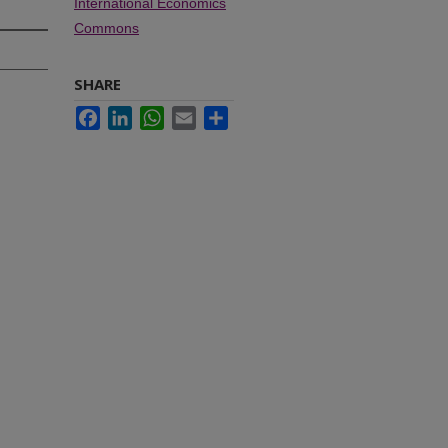
International Economics
Commons
SHARE
Facebook
LinkedIn
WhatsApp
Email
Share