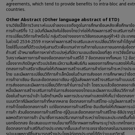
agreements, which tend to provide benefits to intra-bloc and ext
countries.
Other Abstract (Other language abstract of ETD)
งานวิจัยนี้ใช้การวิเคราะห์แบบจําลองแรงดึงดูดในการศึกษาย้อนหลังเพื่อศึกษาข
การค้าเสรีทั้ง 12 ฉบับที่มีผลบังคับใช้ของไทยว่าก่อให้เกิดผลการสร้างเสริมการค้
การเปลี่ยนวิถีการค้าหรือไม่ กลุ่มตัวอย่างของการวิจัยครอบคลุมคู่ค้า43 ประเท
ในช่วงปี 2534-2559 การหาค่าผลการสร้างเสริมและการเปลี่ยนวิถีการค้าได้ถู
โดยใช้โมเดลที่มีตัวแปรหุ่นสามตัวเพื่อแทนค่าการค้าภายในและภายนอกกลุ่มข้อ
ค้าเสรี เป้าหมายคือการหาค่าตัวแปรหุ่นที่มีความเอนเอียงน้อยที่สุด การวิจัยนี้สา
วิเคราะห์ผลทางการค้าของข้อตกลงการค้าเสรีได้ 7 ข้อตกลงจากทั้งหมด 12 ข้
เนื่องจากเกิดปัญหาตัวแปรอิสระมีความสัมพันธ์กัน ผลของการศึกษาแสดงให้เห็นว
ตกลงการค้าเสรีอาเซียนก่อให้เกิดผลการสร้างเสริมการค้าต่อการค้าระหว่างปร
ไทย และมีผลการเปลี่ยนวิถีการค้าเล็กน้อยในด้านการส่งออก การศึกษาพบว่าข้
การค้าอาเซียน-จีนและข้อตกลงอาเซียน-ญี่ปุ่นส่งผลการสร้างเสริมการค้าแบบบริส
การส่งออกและมีผลการเปลี่ยนวิถีการค้าในการนำเข้า โดยรวมแล้วข้อตกลงอาเซ
หนึ่งมีผลการสร้างเสริมการค้าในการส่งออกของไทยและมีผลการเปลี่ยนวิถีการค้
น้อยในด้านการนำเข้า ในอีกด้านหนึ่ง ผลการประมาณค่าแสดงให้เห็นว่าข้อตกลงกา
แบบทวิภาคีมีผลต่อการค้าที่หลากหลาย ข้อตกลงการค้าเสรีไทย-เปรูมีผลการสร้า
การค้าโดยข้อตกลงการค้า แต่ข้อตกลงการค้าเสรีไทย-อินเดียก่อให้เกิดผลการเปลี
การค้า ส่วนข้อตกลงการค้าเสรีไทย-ญี่ปุ่นและข้อตกลงการค้าเสรีไทย-ชิลีปรากฏว
ผลหดตัวทางการค้า นำมาซึ่งการลดปริมาณการค้าระหว่างไทยและประเทศอื่นทั้ง
นอกข้อตกลง ข้อเสนอแนะทางนโยบายที่ได้จากผลการศึกษาระบุว่าประเทศไทยคว
ข้อตกลงการค้าเสรีกับต่างประเทศมากขึ้นและทำการเจรจาข้อตกลงในนามของอา
รูปแบบพหุภาคีซึ่งสามารถสร้างประโยชน์ต่อทุกประเทศได้ดีกว่าแบบทวิภาคี