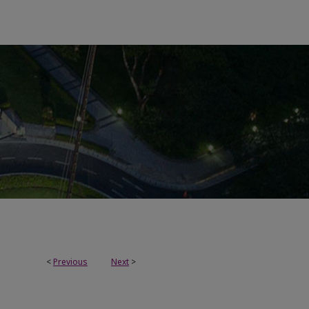
<
Previous
Next
>