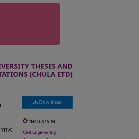
ERSITY THESES AND
TATIONS (CHULA ETD)
Download
น
INCLUDED IN
RTIVE
Civil Engineering