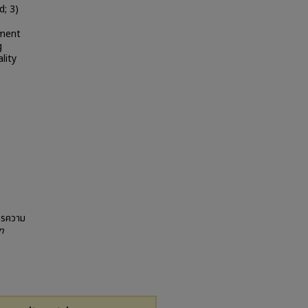
d; 3)
sment
g
lity
ารความ
n