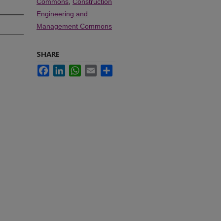
Commons
,
Construction
Engineering and
Management Commons
SHARE
Facebook
LinkedIn
WhatsApp
Email
Share