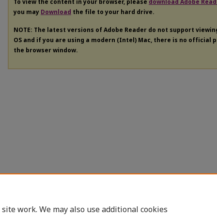
To view the content in your browser, please
download Adobe Read
you may
Download
the file to your hard drive.
NOTE: The latest versions of Adobe Reader do not support viewi
OS and if you are using a modern (Intel) Mac, there is no official 
the browser window.
 site work. We may also use additional cookies