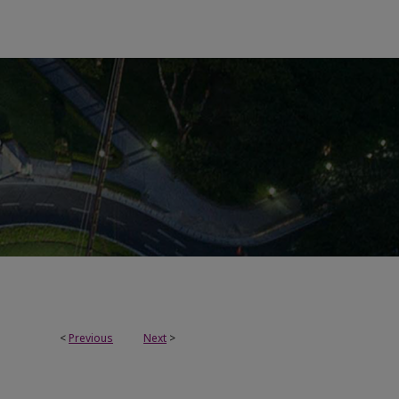
<
Previous
Next
>