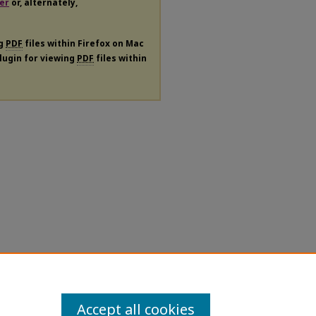
er
or, alternately,
ng
PDF
files within Firefox on Mac
plugin for viewing
PDF
files within
Accept all cookies