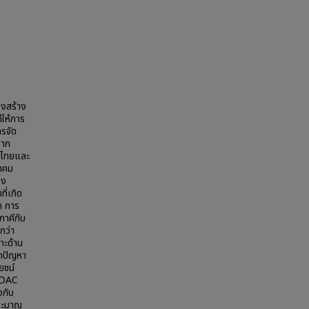
รงสร้าง
ให้การ
ารจัด
จาก
ในไทยและ
นาคม
าง
ี่เกิด
ค การ
ภาคีกับ
กว่า
าะด้าน
ากปัญหา
ยชน์
D/DAC
งกับ
ระมาณ