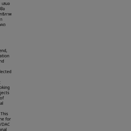
ม เสนอ
ข้อ
ิทธิภาพ
ณา
าคต
end,
uation
and
llected
t
ooking
jects
 of
al
 This
ne for
CD/DAC
onal