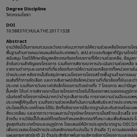
Degree Discipline
วิศวกรรมโยธา
DOI
10.58837/CHULA.THE.2017.1328
Abstract
งานวิจัยนี้เป็นการทบทวนและวิเคราะห์แนวทางการให้ความช่วยเหลือโครงการโค
พื้นฐานด้านการคมนาคมขนส่งในประเทศพม่า, สปป.ลาวและกัมพูชาที่รัฐบาลไทยได้
สนับสนุน โดยได้ศึกษาข้อมูลหลักเกณฑ์ของโครงการที่ให้ความช่วยเหลือ, ข้อมูลก
ลำดับความสำคัญของโครงการ รวมถึงการพิจารณาการประเมินความช่วยเหลือ 
รายงานต่างๆและเอกสารที่เกี่ยวข้องกับการให้ความช่วยเหลือจากทั้งหน่วยงาน
ต่างประเทศ หลังจากนั้นจึงสรุปภาพรวมโครงการโครงสร้างพื้นฐานด้านการคม
ขนส่งที่ทำการคัดเลือก และการสัมภาษณ์เชิงลึกหน่วยงานที่เกี่ยวข้องทั้งในและต่
ประเทศ รวมถึงการวิเคราะห์เชิงลึกโครงการตัวอย่างทั้ง 7 โครงการ พบว่าปัญหาท
ขึ้นหลัก ได้แก่ การพิจารณาเป็นรายโครงการโดยไม่ได้มองภาพรวมของอนุภูมิภา
เน้นก่อสร้างโครงการใหม่มากกว่าบำรุงเส้นทางเดิม การขาดความร่วมมือแบบพหุ
ประเทศผู้ให้ทุนอื่นๆ รวมถึงความช่วยเหลือที่เน้นความสัมพันธ์ระหว่างประเทศมาก
ประโยชน์ที่ประเทศไทยจะได้รับ อีกทั้งยังขาดการใช้มาตรฐานในระดับสากลโดยเฉพ
สิ่งแวดล้อม และขาดการวางแผนการบำรุงรักษาโครงการเมื่อสร้างแล้วเสร็จ จ
ข้างต้น งานวิจัยนี้ได้เสนอให้ไทยต้องกำหนดหลักเกณฑ์ที่เหมาะสมเพื่อส่งผลประโ
สูงสุดกับประเทศไทยและอนุภูมิภาค โดยเสนอให้มีการประยุกต์มาตรฐาน OEC
เพื่อตรวจสอบโดยมีการประเมินหลักเกณฑ์แบ่งเป็น 5 ด้านคือ 1) ความสอดคล้อ
แผนยุทธศาสตร์ชาติ 2) ด้านประสิทธิภาพในการบริหารจัดการโครงการและงบป