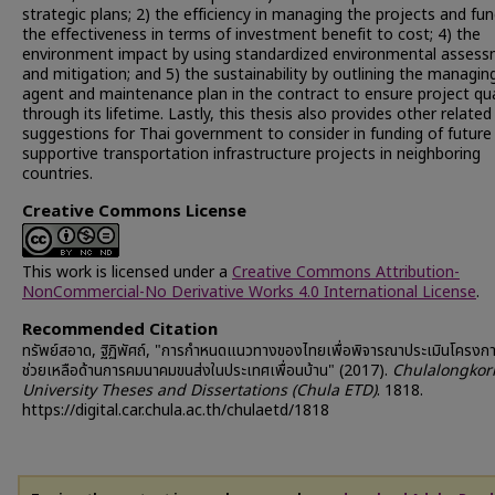
strategic plans; 2) the efficiency in managing the projects and fun
the effectiveness in terms of investment benefit to cost; 4) the
environment impact by using standardized environmental asses
and mitigation; and 5) the sustainability by outlining the managin
agent and maintenance plan in the contract to ensure project qua
through its lifetime. Lastly, this thesis also provides other related
suggestions for Thai government to consider in funding of future
supportive transportation infrastructure projects in neighboring
countries.
Creative Commons License
This work is licensed under a
Creative Commons Attribution-
NonCommercial-No Derivative Works 4.0 International License
.
Recommended Citation
ทรัพย์สอาด, ฐิฏิพัศถ์, "การกำหนดแนวทางของไทยเพื่อพิจารณาประเมินโครงก
ช่วยเหลือด้านการคมนาคมขนส่งในประเทศเพื่อนบ้าน" (2017).
Chulalongkor
University Theses and Dissertations (Chula ETD)
. 1818.
https://digital.car.chula.ac.th/chulaetd/1818