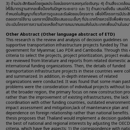
3) ด้านประสิทธิผลโดยดูผลประโยชน์ของการลงทุนต่อเงินทุน 4) ด้านสิ่งแวดล้อ
ให้ใช้มาตรฐานสากลเพื่อป้องกันปัญหาระยะยาว และ 5) ด้านความยั่งยืน เสนอให้มี
กำหนดในสัญญาเกี่ยวกับการดูแลและรับผิดชอบโครงการ เพื่อให้โครงการมีประส
ตลอดการใช้งาน นอกจากนี้ยังมีข้อเสนอแนะอื่นๆ ที่ประเทศไทยควรใช้เพื่อพิจาร
ประเมินโครงการความช่วยเหลือด้านการคมนาคมขนส่งในประเทศเพื่อนบ้านในอน
Other Abstract (Other language abstract of ETD)
This research is the review and analysis of decision guidelines on
supportive transportation infrastructure projects funded by Thai
government for Myanmar, Lao PDR and Cambodia. Through this 
criteria to select the projects, project prioritization, project eval
are reviewed from literature and reports from related domestic 
international funding organizations. Then, the details of funded
transportation infrastructure projects in these countries were co
and summarized. In addition, in-depth interviews of related
organizations were conducted. It was found that some main pas
problems were the consideration of individual projects without l
at the broader region, the primary focus on new construction pro
rather than the improvement of existing infrastructures, the lack
coordination with other funding countries, outdated environment
impact assessment and mitigation,lack of maintenance plan and
dependence on foreign relationship rather than national benefits.
thesis proposes that Thailand would implement a decision guideli
the best of national and regional interests by adjusting the OE
criteria, which have five aspects: 1) the correspondence with nati