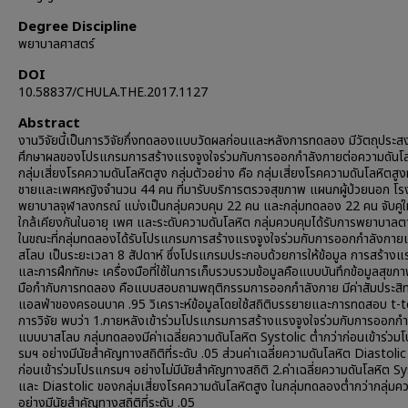
Degree Discipline
พยาบาลศาสตร์
DOI
10.58837/CHULA.THE.2017.1127
Abstract
งานวิจัยนี้เป็นการวิจัยกึ่งทดลองแบบวัดผลก่อนและหลังการทดลอง มีวัตถุประสงค
ศึกษาผลของโปรแกรมการสร้างแรงจูงใจร่วมกับการออกกำลังกายต่อความดันโ
กลุ่มเสี่ยงโรคความดันโลหิตสูง กลุ่มตัวอย่าง คือ กลุ่มเสี่ยงโรคความดันโลหิตสูง
ชายและเพศหญิงจำนวน 44 คน ที่มารับบริการตรวจสุขภาพ แผนกผู้ป่วยนอก โร
พยาบาลจุฬาลงกรณ์ แบ่งเป็นกลุ่มควบคุม 22 คน และกลุ่มทดลอง 22 คน จับคู่ใ
ใกล้เคียงกันในอายุ เพศ และระดับความดันโลหิต กลุ่มควบคุมได้รับการพยาบาล
ในขณะที่กลุ่มทดลองได้รับโปรแกรมการสร้างแรงจูงใจร่วมกับการออกกำลังกา
สโลบ เป็นระยะเวลา 8 สัปดาห์ ซึ่งโปรแกรมประกอบด้วยการให้ข้อมูล การสร้างแ
และการฝึกทักษะ เครื่องมือที่ใช้ในการเก็บรวบรวมข้อมูลคือแบบบันทึกข้อมูลสุขภา
มือกำกับการทดลอง คือแบบสอบถามพฤติกรรมการออกกำลังกาย มีค่าสัมประสิทธ
แอลฟ่าของครอนบาค .95 วิเคราะห์ข้อมูลโดยใช้สถิติบรรยายและการทดสอบ t-
การวิจัย พบว่า 1.ภายหลังเข้าร่วมโปรแกรมการสร้างแรงจูงใจร่วมกับการออกก
แบบบาสโลบ กลุ่มทดลองมีค่าเฉลี่ยความดันโลหิต Systolic ต่ำกว่าก่อนเข้าร่วม
รมฯ อย่างมีนัยสำคัญทางสถิติที่ระดับ .05 ส่วนค่าเฉลี่ยความดันโลหิต Diastolic 
ก่อนเข้าร่วมโปรแกรมฯ อย่างไม่มีนัยสำคัญทางสถิติ 2.ค่าเฉลี่ยความดันโลหิต Sy
และ Diastolic ของกลุ่มเสี่ยงโรคความดันโลหิตสูง ในกลุ่มทดลองต่ำกว่ากลุ่มค
อย่างมีนัยสำคัญทางสถิติที่ระดับ .05