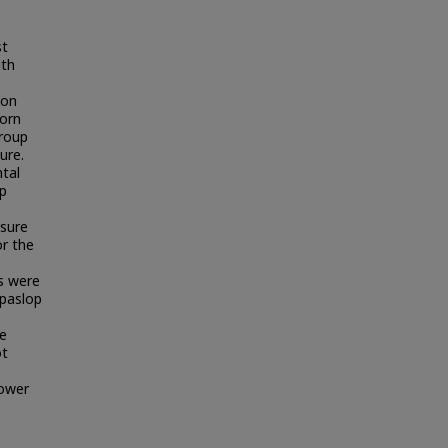
st
ith
ion
korn
group
ure.
tal
p
ssure
or the
gs were
 paslop
re
ot
lower