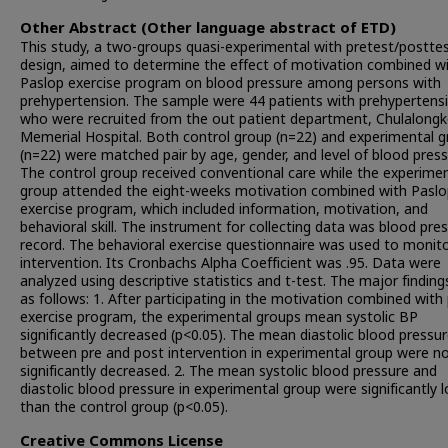
Other Abstract (Other language abstract of ETD)
This study, a two-groups quasi-experimental with pretest/postte
design, aimed to determine the effect of motivation combined w
Paslop exercise program on blood pressure among persons with
prehypertension. The sample were 44 patients with prehypertens
who were recruited from the out patient department, Chulalong
Memerial Hospital. Both control group (n=22) and experimental 
(n=22) were matched pair by age, gender, and level of blood press
The control group received conventional care while the experimen
group attended the eight-weeks motivation combined with Paslo
exercise program, which included information, motivation, and
behavioral skill. The instrument for collecting data was blood pre
record. The behavioral exercise questionnaire was used to monit
intervention. Its Cronbachs Alpha Coefficient was .95. Data were
analyzed using descriptive statistics and t-test. The major findin
as follows: 1. After participating in the motivation combined with
exercise program, the experimental groups mean systolic BP
significantly decreased (p<0.05). The mean diastolic blood pressu
between pre and post intervention in experimental group were n
significantly decreased. 2. The mean systolic blood pressure and
diastolic blood pressure in experimental group were significantly 
than the control group (p<0.05).
Creative Commons License