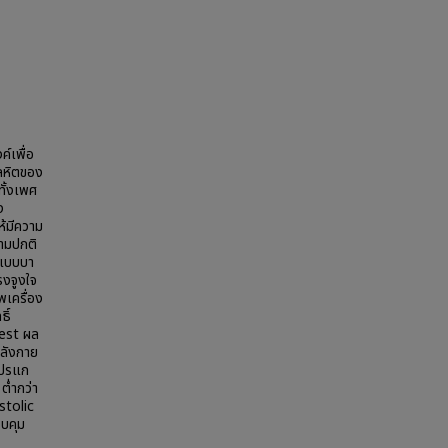
์เพื่อ
ลหิตของ
ทั้งเพศ
ง
ห้มีความ
ตามปกติ
ยแบบบา
รงจูงใจ
พเครื่อง
ิ์
test ผล
ำลังกาย
โปรแก
ต่ำกว่า
stolic
วบคุม