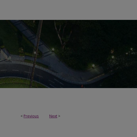
<
Previous
Next
>