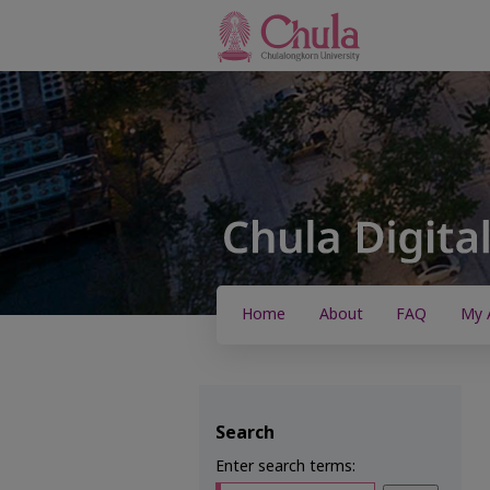
Home
About
FAQ
My 
Search
Enter search terms: