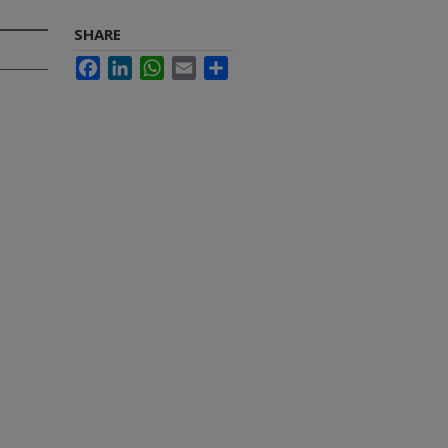
SHARE
Facebook
LinkedIn
WhatsApp
Email
Share