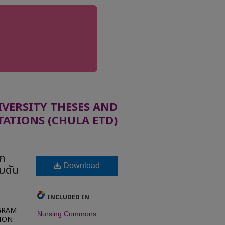
ERSITY THESES AND
TATIONS (CHULA ETD)
อก
Download
มดัน
INCLUDED IN
GRAM
Nursing Commons
ION