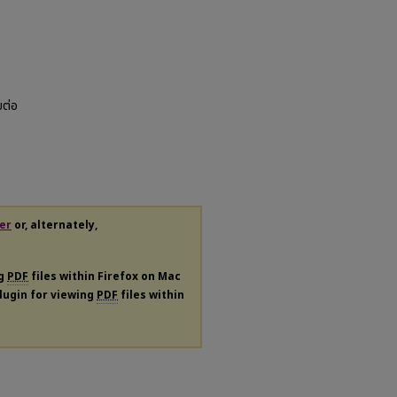
ยต่อ
er
or, alternately,
ng
PDF
files within Firefox on Mac
plugin for viewing
PDF
files within